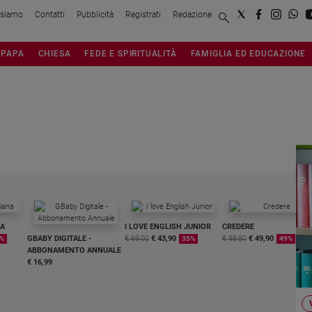
 siamo
Contatti
Pubblicità
Registrati
Redazione
PAPA
CHIESA
FEDE E SPIRITUALITÀ
FAMIGLIA ED EDUCAZIONE
NA
I LOVE ENGLISH JUNIOR
CREDERE
GBABY DIGITALE -
€ 69,00
€ 43,90
€ 98,80
€ 49,90
%
35%
49%
ABBONAMENTO ANNUALE
€ 16,99