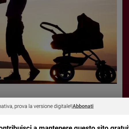
nativa, prova la versione digitale!
|
Abbonati
za a Roma per la
ontribuisci a mantenere questo sito gratui