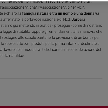
l movimento genitori Moige;
l’associazione "Diritto e Vita";
 l’associazione "Alpha", l'Associazione "Aibi" e "Mcl".
e e chiaro:
la famiglia naturale tra un uomo e una donna va
ha affermato la portavoce nazionale di Ncd,
Barbara
e stiamo già mettendo in pratica - prosegue - come dimostrano
a legge di stabilità, oppure gli emendamenti alla manovra che
sostegno alle scuole paritarie, la previsione di un bonus per
e le spese fatte per i prodotti per la prima infanzia, destinate a
al lavoro per rimodulare i ticket sanitari in considerazione del
o per la natalità».