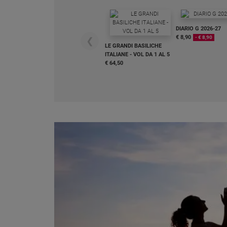
Chiesa
Chiesa
DIARIO G 2026-27
€ 8,90
- € 8,90
❮
Fede
LE GRANDI BASILICHE
e
ITALIANE - VOL DA 1 AL 5
spiritualità
€ 64,50
Santi
Devozione
e
fede
Parola
del
giorno
Santo
del
giorno
Società
e
valori