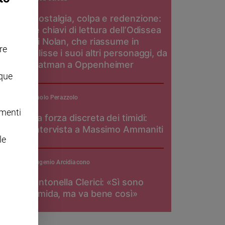
Nostalgia, colpa e redenzione:
le chiavi di lettura dell’Odissea
di Nolan, che riassume in
re
Ulisse i suoi altri personaggi, da
Batman a Oppenheimer
nque
Paolo Perazzolo
omenti
La forza discreta dei timidi:
intervista a Massimo Ammaniti
le
Eugenio Arcidiacono
Antonella Clerici: «Sì sono
timida, ma va bene così»