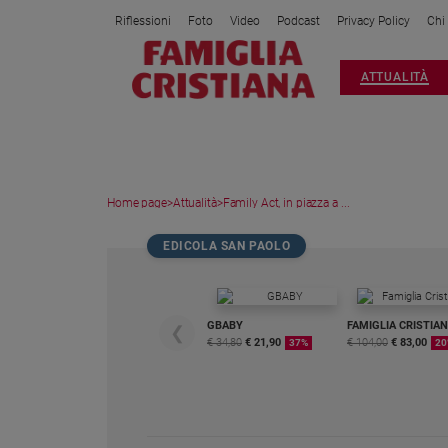
Riflessioni
Foto
Video
Podcast
Privacy Policy
Chi
Attualità
ATTUALITÀ
Italia
Cronaca
Politica
Mondo
Home page
>
Attualità
>
Family Act, in piazza a ...
Economia
Legalità
EDICOLA SAN PAOLO
e
giustizia
Sport
GBABY
FAMIGLIA CRISTIA
❮
Interviste
€ 34,80
€ 21,90
€ 104,00
€ 83,00
37%
20
Papa
Papa