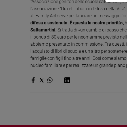
"Associazione genitori delle scuole cattoliche"; i
e
l’associazione "Ora et Labora in Difesa della Vita";
giovani
«Il Family Act serve per lanciare un messaggio fort
Adolescenza
difesa e sostenuta. È questa la nostra priorità
», 
Bioetica
Saltamartini.
Si tratta di «un cambio di passo ch
il bonus di 80 euro per le neomamme previsto nell
abbiamo presentato in commissione. Tra questi, il 
Vai
l'acquisto di libri di scuola e un altro per sostener
famiglie con figli fino a tre anni. Così come siamo 
nucleo familiare e per realizzare un grande pian
Riflessioni
Foto
Video
Podcast
Privacy