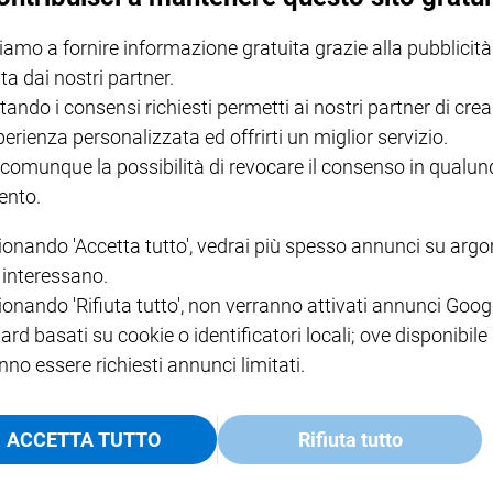
iamo a fornire informazione gratuita grazie alla pubblicità
ta dai nostri partner.
e associazioni e scende in piazza con una manifestazione
 portavoce nazionale di Ncd, Barbara Saltamartini, "è quello di
tando i consensi richiesti permetti ai nostri partner di crea
uomo e una donna"
perienza personalizzata ed offrirti un miglior servizio.
 comunque la possibilità di revocare il consenso in qualu
nto.
iama a raccolta numerose associazioni e scende in piazza
ionando 'Accetta tutto', vedrai più spesso annunci su arg
 vita e per la famiglia
: l’appuntamento è in piazza Farnese a
i interessano.
ionando 'Rifiuta tutto', non verranno attivati annunci Goog
to: l’associazione "Vita è"; la rivista "Tempi"; l’associazione
ard basati su cookie o identificatori locali; ove disponibile
se"; il "Forum famiglie del Lazio"; "Alleanza Cattolica"; il
nno essere richiesti annunci limitati.
angelica Italiana"; l’associazione "Nonni 2.0"; il comitato "Sì
nione Giuristi Cattolici Italiani"; il movimento "Cristiano
ACCETTA TUTTO
Rifiuta tutto
ponsabilità"; l’associazione "Di mamma ce n’è una sola"; il
i XXIII"; l’associazione "Nuovi Orizzonti"; l’Agesc,