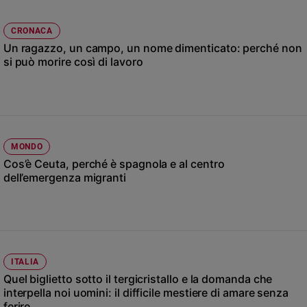
Ambiente
e
CRONACA
Creato
Un ragazzo, un campo, un nome dimenticato: perché non
Volontariato
si può morire così di lavoro
Diritti
Aziende
di
valore
Caso
MONDO
della
Cos’è Ceuta, perché è spagnola e al centro
settimana
dell’emergenza migranti
Migranti
Diversità
e
inclusione
Costume
ITALIA
Quel biglietto sotto il tergicristallo e la domanda che
Cultura
e
interpella noi uomini: il difficile mestiere di amare senza
spettacoli
ferire