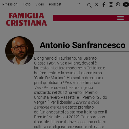
Riflessioni
Foto
Video
Podcast
Privacy Policy
Chi siamo
Contatti
Pubblicità
Attualità
Registrati
Redazione
Italia
Cronaca
Antonio Sanfrancesco
Politica
Mondo
È originario di Taurisano, nel Salento.
Economia
Classe 1984. Vive a Milano, dove si è
Legalità
laureato in Lettere moderne in Cattolica e
ha frequentato la scuola di giornalismo
e
“Carlo De Martino”. Ha scritto di cronaca
giustizia
per il quotidiano
Libero
e il settimanale
Sport
Vero
. Per le sue inchieste sul gioco
d'azzardo nel 2012 ha vinto il Premio
Interviste
Cronista “Piero Passetti” e il Premio “Guido
Vergani”. Per il dossier
Il dramma delle
Papa
bambine mai nate
è stato premiato
dall'Unione cattolica stampa italiana con il
Papa
Premio “Natale Ucsi 2012”. Collabora con
il portale IlLibraio.it dove si occupa di temi
culturali e religiosi, recensioni e interviste