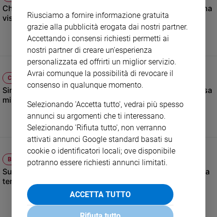
Chi è Raffaella Griggi, la giornalista che condurrà “Chi l’ha
e
Riusciamo a fornire informazione gratuita
visto?” dopo Federica Sciarelli
giovani
grazie alla pubblicità erogata dai nostri partner.
Adolescenza
Accettando i consensi richiesti permetti ai
Bioetica
nostri partner di creare un'esperienza
personalizzata ed offrirti un miglior servizio.
Avrai comunque la possibilità di revocare il
CHIESA
Vai
consenso in qualunque momento.
Sinodo, arriva il “termometro” delle diocesi: così la Chiesa
misurerà quanto sta cambiando
Selezionando 'Accetta tutto', vedrai più spesso
annunci su argomenti che ti interessano.
Riflessioni
Selezionando 'Rifiuta tutto', non verranno
attivati annunci Google standard basati su
Foto
cookie o identificatori locali; ove disponibile
BIOETICA
potranno essere richiesti annunci limitati.
Video
Suicidio assistito, l’Emilia Romagna approva la legge: è la
terza Regione in Italia dopo Toscana e Sardegna
Podcast
ACCETTA TUTTO
Privacy
Rifiuta tutto