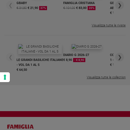
GBABY
FAMIGLIA CRISTIANA
GBABY DIGITA
❮
❯
€ 34,80
€ 21,90
€ 104,00
€ 83,00
ABBONAMEN
37%
20%
€ 16,99
Visualizza tutte le riviste
DIARIO G 2026-27
COLLANA ARS
❮
❯
LE GRANDI BASILICHE ITALIANE
€ 8,90
1 - 2
- € 8,90
- VOL DA 1 AL 5
€ 18,50
€ 64,50
Visualizza tutte le collection