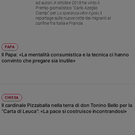
Chiesa
ad autori. A ottobre 2018 ha vinto il
Premio giornalistico “Carlo Azeglio
Chiesa
Ciampi” per
La speranza oltre il gelo
, il
reportage sulle nuove rotte dei migranti al
confine fra Italia e Francia.
Fede
e
spiritualità
Santi
PAPA
Devozione
Il Papa: «La mentalità consumistica e la tecnica ci hanno
e
convinto che pregare sia inutile»
fede
Parola
del
giorno
Santo
CHIESA
del
Il cardinale Pizzaballa nella terra di don Tonino Bello per la
giorno
“Carta di Leuca”: «La pace si costruisce incontrandosi»
Società
e
valori