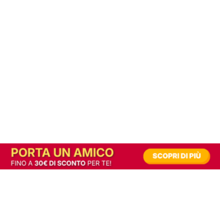
In alternativa, prova la versione digitale!
|
Abbonati
Contribuisci a mantenere questo sito gratuito
Riusciamo a fornire informazione gratuita grazie alla pubblicità erogata dai nostri
partner.
Accettando i consensi richiesti permetti ai nostri partner di creare un'esperienza