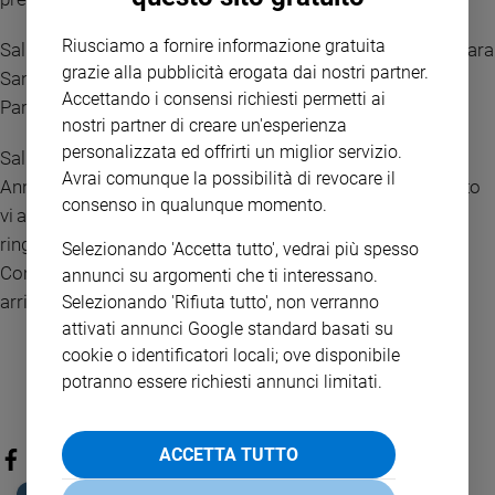
Riusciamo a fornire informazione gratuita
Saluto poi gli studenti di Forlì, i ragazzi della Cresima di Adrara
grazie alla pubblicità erogata dai nostri partner.
San Martino, di Calcinate e il gruppo adolescenti della
Accettando i consensi richiesti permetti ai
Parrocchia San Giuliano, in Albino, Bergamo.
nostri partner di creare un'esperienza
personalizzata ed offrirti un miglior servizio.
Saluto tutti, e a tutti auguro una buona domenica e un fine
Avrai comunque la possibilità di revocare il
Anno sereno. Finiamo l’anno in pace, pace del cuore: questo
consenso in qualunque momento.
vi auguro. E in famiglia, comunicandosi, l’uno con l’altro. Vi
ringrazio ancora dei vostri auguri e delle vostre preghiere.
Selezionando 'Accetta tutto', vedrai più spesso
Continuate per favore a pregare per me. Buon pranzo e
annunci su argomenti che ti interessano.
arrivederci!
Selezionando 'Rifiuta tutto', non verranno
attivati annunci Google standard basati su
cookie o identificatori locali; ove disponibile
potranno essere richiesti annunci limitati.
ACCETTA TUTTO