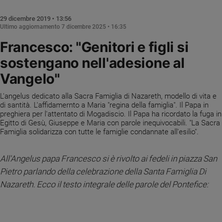
Chiesa
Chiesa
29 dicembre 2019 • 13:56
Ultimo aggiornamento
7 dicembre 2025 • 16:35
Fede
Francesco: "Genitori e figli si
e
spiritualità
sostengano nell'adesione al
Santi
Vangelo"
Devozione
e
L'angelus dedicato alla Sacra Famiglia di Nazareth, modello di vita e
di santità. L'affidamernto a Maria "regina della famiglia". Il Papa in
fede
preghiera per l'attentato di Mogadiscio. Il Papa ha ricordato la fuga in
Parola
Egitto di Gesù, Giuseppe e Maria con parole inequivocabili. "La Sacra
del
Famiglia solidarizza con tutte le famiglie condannate all'esilio".
giorno
Santo
All'Angelus papa Francesco si è rivolto ai fedeli in piazza San
del
Pietro parlando della celebrazione della Santa Famiglia Di
giorno
Nazareth. Ecco il testo integrale delle parole del Pontefice:
Società
e
valori