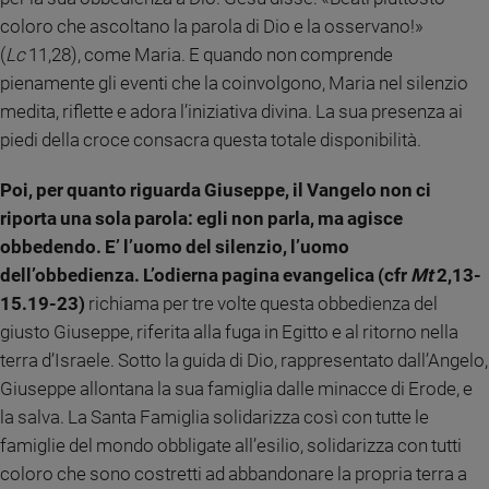
coloro che ascoltano la parola di Dio e la osservano!»
Sanremo
2026
(
Lc
11,28), come Maria. E quando non comprende
Cinema,
pienamente gli eventi che la coinvolgono, Maria nel silenzio
Tv
medita, riflette e adora l’iniziativa divina. La sua presenza ai
e
piedi della croce consacra questa totale disponibilità.
streaming
Libri
Poi, per quanto riguarda Giuseppe, il Vangelo non ci
Musica
riporta una sola parola: egli non parla, ma agisce
Arte
obbedendo. E’ l’uomo del silenzio, l’uomo
dell’obbedienza. L’odierna pagina evangelica (cfr
Mt
2,13-
Famiglia
ed
15.19-23)
richiama per tre volte questa obbedienza del
educazione
giusto Giuseppe, riferita alla fuga in Egitto e al ritorno nella
Genitori
terra d’Israele. Sotto la guida di Dio, rappresentato dall’Angelo,
e
Giuseppe allontana la sua famiglia dalle minacce di Erode, e
figli
la salva. La Santa Famiglia solidarizza così con tutte le
Nonni
famiglie del mondo obbligate all’esilio, solidarizza con tutti
Coppia
coloro che sono costretti ad abbandonare la propria terra a
Scuola