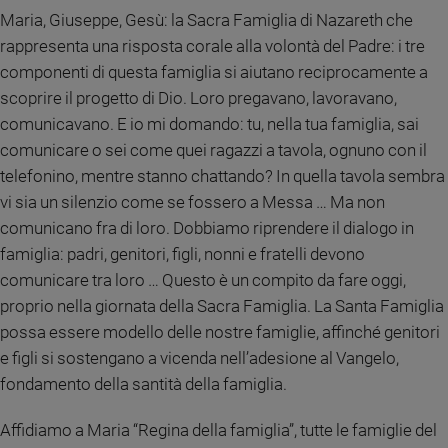
Maria, Giuseppe, Gesù: la Sacra Famiglia di Nazareth che
Policy
rappresenta una risposta corale alla volontà del Padre: i tre
componenti di questa famiglia si aiutano reciprocamente a
Chi
scoprire il progetto di Dio. Loro pregavano, lavoravano,
siamo
comunicavano. E io mi domando: tu, nella tua famiglia, sai
comunicare o sei come quei ragazzi a tavola, ognuno con il
Contatti
telefonino, mentre stanno chattando? In quella tavola sembra
vi sia un silenzio come se fossero a Messa … Ma non
Pubblicità
comunicano fra di loro. Dobbiamo riprendere il dialogo in
famiglia: padri, genitori, figli, nonni e fratelli devono
Registrati
comunicare tra loro … Questo è un compito da fare oggi,
proprio nella giornata della Sacra Famiglia. La Santa Famiglia
Redazione
possa essere modello delle nostre famiglie, affinché genitori
e figli si sostengano a vicenda nell’adesione al Vangelo,
Social
fondamento della santità della famiglia.
Affidiamo a Maria “Regina della famiglia”, tutte le famiglie del