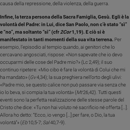
causa della repressione, della violenza, della guerra.
e
giovani
Infine, la terza persona della Sacra Famiglia, Gesù. Egli è la
Adolescenza
volontà del Padre: in Lui, dice San Paolo, non c’è stato “sì”
Bioetica
e “no”, ma soltanto “sì” (cfr
2Cor
1,19). E ciò si è
manifestato in tanti momenti della sua vita terrena.
Per
esempio, l’episodio al tempio quando, ai genitori che lo
Vai
cercavano angosciati, rispose: «Non sapevate che io devo
occuparmi delle cose del Padre mio?» (Lc 2,49); il suo
Riflessioni
continuo ripetere: «Mio cibo è fare la volontà di Colui che mi
ha mandato» (
Gv
4,34); la sua preghiera nell’orto degli ulivi:
Foto
«Padre mio, se questo calice non può passare via senza che
io lo beva, si compia la tua volontà» (
Mt
26,42). Tutti questi
Video
eventi sono la perfetta realizzazione delle stesse parole del
Cristo che dice: «Tu non hai voluto né sacrificio né offerta […].
Podcast
Allora ho detto: “Ecco, io vengo […] per fare, o Dio, la tua
volontà”» (
Eb
10,5-7;
Sal
40,7-9).
Privacy