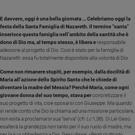
Ambiente
e
Creato
E davvero, oggi è una bella giornata … Celebriamo oggi la
Volontariato
festa della Santa Famiglia di Nazareth. Il termine “santa”
Diritti
inserisce questa famiglia nell’ambito della santità che è
Aziende
dono di Dio ma, al tempo stesso, è libera e
responsabile
di
adesione al progetto di Dio. Così è stato per la famiglia di
valore
Nazareth: essa fu totalmente disponibile alla volontà di Dio.
Caso
della
Come non rimanere stupiti, per esempio, dalla docilità di
settimana
Maria all’azione dello Spirito Santo che le chiede di
Migranti
diventare la madre del Messia? Perché Maria, come ogni
Diversità
giovane donna del suo tempo, stava per
concretizzare il
e
inclusione
suo progetto di vita, cioè sposarsi con Giuseppe. Ma quando
Costume
si rende conto che Dio la chiama ad una missione particolare,
non esita a proclamarsi sua “serva” (cfr
Lc
1,38). Di Lei Gesù
Cultura
esalterà la grandezza non tanto per il suo ruolo di madre, ma
e
spettacoli
per la sua obbedienza a Dio. Gesù disse: «Beati piuttosto