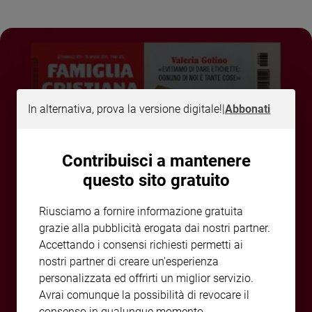
Sanremo
2026
Cinema,
Tv
e
streaming
In alternativa, prova la versione digitale!
|
Abbonati
Libri
Musica
Arte
Contribuisci a mantenere
questo sito gratuito
Famiglia
ed
educazione
Riusciamo a fornire informazione gratuita
Genitori
grazie alla pubblicità erogata dai nostri partner.
e
Accettando i consensi richiesti permetti ai
figli
nostri partner di creare un'esperienza
Nonni
personalizzata ed offrirti un miglior servizio.
Coppia
Avrai comunque la possibilità di revocare il
Scuola
consenso in qualunque momento.