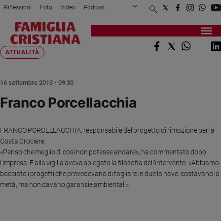
Riflessioni
Foto
Video
Podcast
Privacy Policy
Chi siamo
Contatti
Pubblicità
Attualità
Registrati
Redazione
Italia
Home page
>
Attualità
>
Franco Porcellacchia
ATTUALITÀ
Cronaca
Politica
16 settembre 2013 • 09:30
Mondo
Franco Porcellacchia
Economia
Legalità
e
FRANCO PORCELLACCHIA, responsabile del progetto di rimozione per la
giustizia
Costa Crociere.
Sport
«Penso che meglio di così non potesse andare», ha commentato dopo
Interviste
l’impresa.
E alla vigilia aveva spiegato la filosofia dell’intervento: «Abbiamo
bocciato i progetti che prevedevano di tagliare in due la nave: costavano la
Papa
metà, ma non davano garanzie ambientali»
Papa