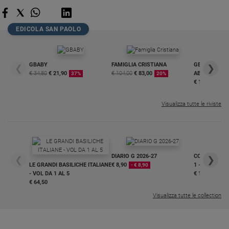
Chiesa
Chiesa
EDICOLA SAN PAOLO
Fede
e
spiritualità
GBABY
FAMIGLIA CRISTIANA
GBABY DIGITA
❮
❯
€ 34,80
€ 21,90
€ 104,00
€ 83,00
ABBONAMEN
Santi
37%
20%
€ 16,99
Devozione
e
Visualizza tutte le riviste
fede
Parola
del
giorno
DIARIO G 2026-27
COLLANA ARS
Santo
❮
❯
LE GRANDI BASILICHE ITALIANE
€ 8,90
1 - 2
- € 8,90
del
- VOL DA 1 AL 5
€ 18,50
giorno
€ 64,50
Visualizza tutte le collection
Società
e
valori