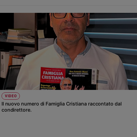
Ambiente
e
Creato
Volontariato
Diritti
Aziende
di
valore
Caso
della
settimana
Migranti
Diversità
VIDEO
e
Il nuovo numero di Famiglia Cristiana raccontato dal
inclusione
condirettore.
Costume
Cultura
e
spettacoli