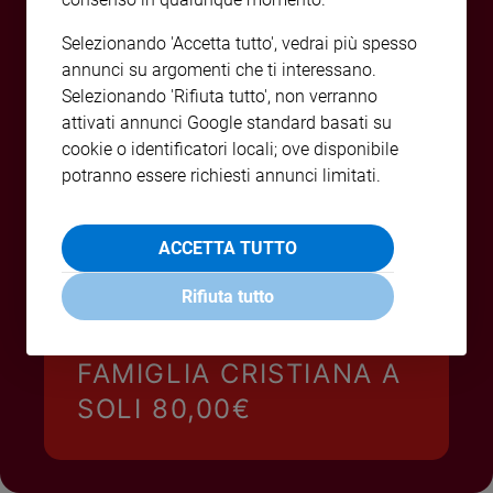
e
Selezionando 'Accetta tutto', vedrai più spesso
giovani
annunci su argomenti che ti interessano.
Adolescenza
Selezionando 'Rifiuta tutto', non verranno
Bioetica
attivati annunci Google standard basati su
cookie o identificatori locali; ove disponibile
potranno essere richiesti annunci limitati.
Vai
ACCETTA TUTTO
Riflessioni
Rifiuta tutto
Foto
ABBONATI O REGALA
FAMIGLIA CRISTIANA A
Video
SOLI 80,00€
Podcast
Privacy