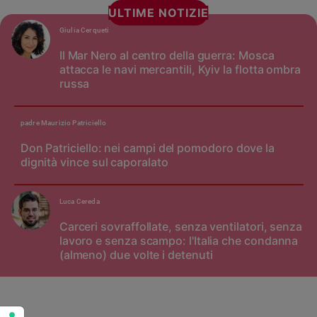
ULTIME NOTIZIE
Policy
Giulia Cerqueti
Chi
Il Mar Nero al centro della guerra: Mosca
attacca le navi mercantili, Kyiv la flotta ombra
siamo
russa
Contatti
padre Maurizio Patriciello
Pubblicità
Don Patriciello: nei campi del pomodoro dove la
dignità vince sul caporalato
Registrati
Luca Cereda
Redazione
Carceri sovraffollate, senza ventilatori, senza
lavoro e senza scampo: l'Italia che condanna
(almeno) due volte i detenuti
Social