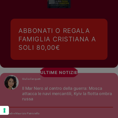
ABBONATI O REGALA
FAMIGLIA CRISTIANA A
SOLI 80,00€
ULTIME NOTIZIE
Giulia Cerqueti
Il Mar Nero al centro della guerra: Mosca
attacca le navi mercantili, Kyiv la flotta ombra
russa
padre Maurizio Patriciello