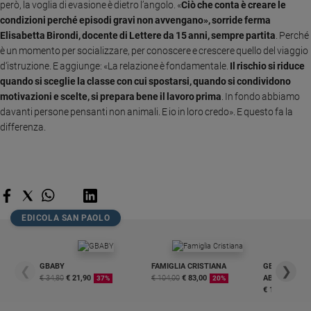
però, la voglia di evasione è dietro l’angolo. «
Ciò che conta è creare le
Sanremo
condizioni perché episodi gravi non avvengano», sorride ferma
2026
Elisabetta Birondi, docente di Lettere da 15 anni, sempre partita
. Perché
è un momento per socializzare, per conoscere e crescere quello del viaggio
Cinema,
Tv
d‘istruzione. E aggiunge: «La relazione è fondamentale.
Il rischio si riduce
e
quando si sceglie la classe con cui spostarsi, quando si condividono
streaming
motivazioni e scelte, si prepara bene il lavoro prima
. In fondo abbiamo
davanti persone pensanti non animali. E io in loro credo». E questo fa la
Libri
differenza.
Musica
Arte
Famiglia
ed
educazione
EDICOLA SAN PAOLO
Genitori
e
figli
GBABY
FAMIGLIA CRISTIANA
GBABY DIGITA
❮
❯
Nonni
€ 34,80
€ 21,90
€ 104,00
€ 83,00
ABBONAMEN
37%
20%
€ 16,99
Coppia
Scuola