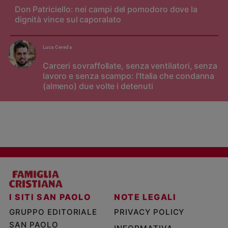
Don Patriciello: nei campi del pomodoro dove la
dignità vince sul caporalato
Luca Cereda
Carceri sovraffollate, senza ventilatori, senza
lavoro e senza scampo: l'Italia che condanna
(almeno) due volte i detenuti
I SITI SAN PAOLO
NOTE LEGALI
GRUPPO EDITORIALE
PRIVACY POLICY
SAN PAOLO