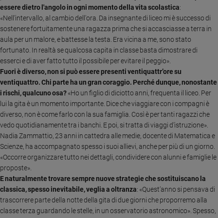
Ambiente
essere dietro l'angolo in ogni momento della vita scolastica
:
e
«Nell'intervallo, al cambio dell'ora. Da insegnante di liceo mi è successo di
Creato
sostenere fortuitamente una ragazza prima che si accasciasse a terra in
aula per un malore, e battesse la testa. Era vicina a me, sono stato
Volontariato
fortunato. In realtà se qualcosa capita in classe basta dimostrare di
Diritti
esserci e di aver fatto tutto il possibile per evitare il peggio».
Aziende
Fuori è diverso, non si può essere presenti ventiquattr’ore su
di
ventiquattro. Chi parte ha un gran coraggio. Perché dunque, nonostante
valore
i rischi, qualcuno osa?
«Ho un figlio di diciotto anni, frequenta il liceo. Per
Caso
lui la gita è un momento importante. Dice che viaggiare con i compagni è
della
diverso, non è come farlo con la sua famiglia.
Così è per tanti ragazzi che
settimana
vedo quotidianamente tra i banchi. E poi, si tratta di viaggi d’istruzione».
Migranti
Nadia Zammattio, 23 anni in cattedra alle medie, docente di Matematica e
Diversità
Scienze, ha accompagnato spesso i suoi allievi, anche per più di un giorno.
e
«Occorre organizzare tutto nei dettagli, condividere con alunni e famiglie le
inclusione
proposte».
Costume
E naturalmente trovare sempre nuove strategie che sostituiscano la
classica, spesso inevitabile, veglia a oltranza
: «Quest’anno si pensava di
Cultura
trascorrere parte della notte della gita di due giorni che proporremo alla
e
classe terza guardando le stelle, in un osservatorio astronomico». Spesso,
spettacoli