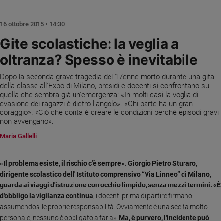
Chiesa
Chiesa
16 ottobre 2015 • 14:30
Fede
Gite scolastiche: la veglia a
e
oltranza? Spesso è inevitabile
spiritualità
Santi
Dopo la seconda grave tragedia del 17enne morto durante una gita
Devozione
della classe all'Expo di Milano, presidi e docenti si confrontano su
quella che sembra già un'emergenza: «In molti casi la voglia di
e
evasione dei ragazzi è dietro l’angolo». «Chi parte ha un gran
fede
coraggio». «Ciò che conta è creare le condizioni perché episodi gravi
Parola
non avvengano».
del
Maria Gallelli
giorno
Santo
del
«Il problema esiste, il rischio c'è sempre». Giorgio Pietro Sturaro,
giorno
dirigente scolastico dell' Istituto comprensivo “Via Linneo” di Milano,
guarda ai viaggi d'istruzione con occhio limpido, senza mezzi termini: «È
Società
d'obbligo la vigilanza continua
, i docenti prima di partire firmano
e
assumendosi le proprie responsabilità. Ovviamente è una scelta molto
valori
personale, nessuno è obbligato a farla».
Ma, è pur vero, l'incidente può