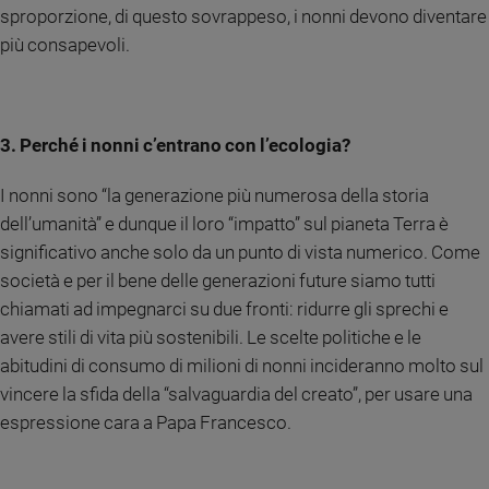
sproporzione, di questo sovrappeso, i nonni devono diventare
Policy
più consapevoli.
Chi
siamo
3. Perché i nonni c’entrano con l’ecologia?
Contatti
I nonni sono “la generazione più numerosa della storia
dell’umanità” e dunque il loro “impatto” sul pianeta Terra è
Pubblicità
significativo anche solo da un punto di vista numerico. Come
società e per il bene delle generazioni future siamo tutti
Registrati
chiamati ad impegnarci su due fronti: ridurre gli sprechi e
Redazione
avere stili di vita più sostenibili. Le scelte politiche e le
abitudini di consumo di milioni di nonni incideranno molto sul
vincere la sfida della “salvaguardia del creato”, per usare una
Social
espressione cara a Papa Francesco.