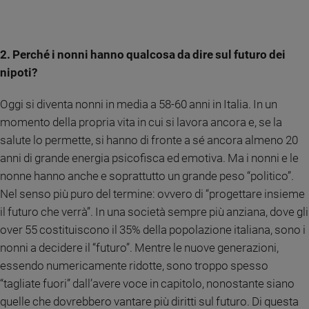
e
giovani
Adolescenza
2. Perché i nonni hanno qualcosa da dire sul futuro dei
Bioetica
nipoti?
Oggi si diventa nonni in media a 58-60 anni in Italia. In un
Vai
momento della propria vita in cui si lavora ancora e, se la
salute lo permette, si hanno di fronte a sé ancora almeno 20
anni di grande energia psicofisca ed emotiva. Ma i nonni e le
Riflessioni
nonne hanno anche e soprattutto un grande peso “politico”.
Nel senso più puro del termine: ovvero di “progettare insieme
Foto
il futuro che verrà”. In una società sempre più anziana, dove gli
over 55 costituiscono il 35% della popolazione italiana, sono i
Video
nonni a decidere il “futuro”. Mentre le nuove generazioni,
essendo numericamente ridotte, sono troppo spesso
Podcast
“tagliate fuori” dall’avere voce in capitolo, nonostante siano
quelle che dovrebbero vantare più diritti sul futuro. Di questa
Privacy