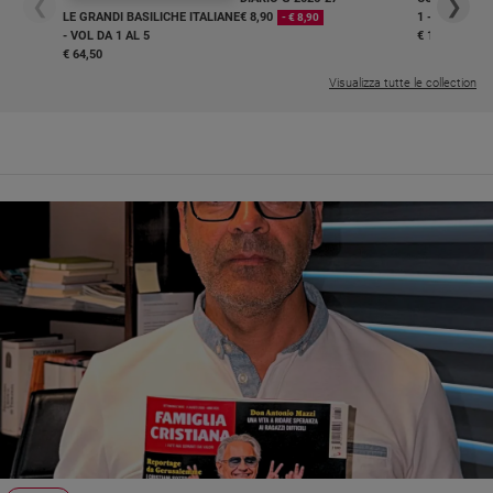
❮
❯
LE GRANDI BASILICHE ITALIANE
€ 8,90
1 - 2
- € 8,90
- VOL DA 1 AL 5
€ 18,50
€ 64,50
Visualizza tutte le collection