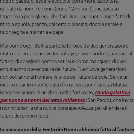
nostro paese, di essere accudite con amore, ascoltate,
Ambiente
guidate da nonne e nonni (sono 12 milioni!) che spesso
e
tengono in piedi gli equilibri familiari, una quotidianità fatta di
Creato
ritiro a scuola, pranzo, calcetto o piscina, doccia serale e
Volontariato
riconsegna a mamma e papà.
Diritti
Aziende
Mai come oggi, d’altra parte, la forbice tra due generazioni è
di
valore
stata così ampia: nuove tecnologie, nuovi modi di guardare al
Caso
futuro, di scegliere come vestirsi e come mangiare, di aver
della
entusiasmo o aver paura del futuro. “Le nuove generazioni
settimana
non potranno affrontare le sfide del futuro da sole. Serve un
Migranti
inedito quanto urgente patto fra generazioni” spiega Mattia
Diversità
Mascher, autore di un libro molto fortunato,
Guida galattica
e
per nonne e nonni del terzo millennio
(San Paolo), che invita
inclusione
i nonni italiani a una nuova consapevolezza, per difendere il
Costume
futuro dei propri nipoti.
Cultura
e
In occasione della Festa dei Nonni abbiamo fatto all’autore
spettacoli