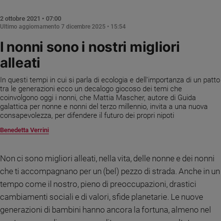
Chiesa
Chiesa
2 ottobre 2021 • 07:00
Ultimo aggiornamento
7 dicembre 2025 • 15:54
Fede
I nonni sono i nostri migliori
e
spiritualità
alleati
Santi
In questi tempi in cui si parla di ecologia e dell'importanza di un patto
Devozione
tra le generazioni ecco un decalogo giocoso dei temi che
e
coinvolgono oggi i nonni, che Mattia Mascher, autore di Guida
fede
galattica per nonne e nonni del terzo millennio, invita a una nuova
consapevolezza, per difendere il futuro dei propri nipoti
Parola
del
Benedetta Verrini
giorno
Santo
Non ci sono migliori alleati, nella vita, delle nonne e dei nonni
del
che ti accompagnano per un (bel) pezzo di strada. Anche in un
giorno
tempo come il nostro, pieno di preoccupazioni, drastici
Società
cambiamenti sociali e di valori, sfide planetarie. Le nuove
e
generazioni di bambini hanno ancora la fortuna, almeno nel
valori