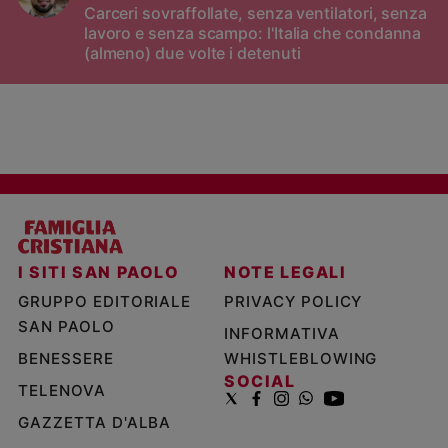
Carceri sovraffollate, senza ventilatori, senza
lavoro e senza scampo: l'Italia che condanna
(almeno) due volte i detenuti
I SITI SAN PAOLO
NOTE LEGALI
GRUPPO EDITORIALE
PRIVACY POLICY
SAN PAOLO
INFORMATIVA
BENESSERE
WHISTLEBLOWING
SOCIAL
TELENOVA
GAZZETTA D'ALBA