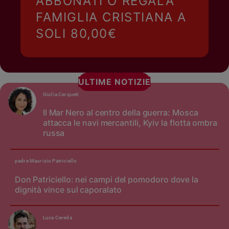
ABBONATI O REGALA
FAMIGLIA CRISTIANA A
SOLI 80,00€
ULTIME NOTIZIE
Giulia Cerqueti
Il Mar Nero al centro della guerra: Mosca
attacca le navi mercantili, Kyiv la flotta ombra
russa
padre Maurizio Patriciello
Don Patriciello: nei campi del pomodoro dove la
dignità vince sul caporalato
Luca Cereda