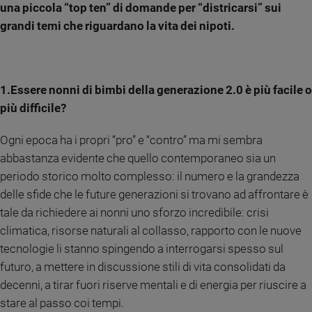
una piccola “top ten” di domande per “districarsi” sui
Sanremo
grandi temi che riguardano la vita dei nipoti.
2026
Cinema,
Tv
e
1.Essere nonni di bimbi della generazione 2.0 è più facile o
streaming
più difficile?
Libri
Musica
Ogni epoca ha i propri “pro” e “contro” ma mi sembra
Arte
abbastanza evidente che quello contemporaneo sia un
periodo storico molto complesso: il numero e la grandezza
Famiglia
ed
delle sfide che le future generazioni si trovano ad affrontare è
educazione
tale da richiedere ai nonni uno sforzo incredibile: crisi
Genitori
climatica, risorse naturali al collasso, rapporto con le nuove
e
tecnologie li stanno spingendo a interrogarsi spesso sul
figli
futuro, a mettere in discussione stili di vita consolidati da
Nonni
decenni, a tirar fuori riserve mentali e di energia per riuscire a
Coppia
stare al passo coi tempi.
Scuola