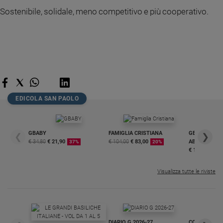
Sostenibile, solidale, meno competitivo e più cooperativo.
EDICOLA SAN PAOLO
GBABY
FAMIGLIA CRISTIANA
GBABY DIGITA
❮
❯
€ 34,80
€ 21,90
€ 104,00
€ 83,00
ABBONAMEN
37%
20%
€ 16,99
Visualizza tutte le riviste
DIARIO G 2026-27
COLLANA ARS