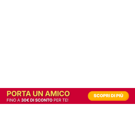
In alternativa, prova la versione digitale!
|
Abbonati
Contribuisci a mantenere questo sito gratuito
Riusciamo a fornire informazione gratuita grazie alla pubblicità erogata dai nostri
partner.
Accettando i consensi richiesti permetti ai nostri partner di creare un'esperienza