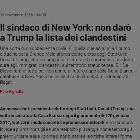
Chiesa
Chiesa
12 novembre 2016 • 14:30
Fede
Il sindaco di New York: non darò
e
a Trump la lista dei clandestini
spiritualità
Santi
Una sorta di disobbedienza civile. E' quella che annuncia il primo
Devozione
cittadino della Grande Mela al presidente eletto degli Stati Uniti
Donald Trump, che in campagna elettorale ha promesso una lotta
e
dura agli immigrati clandestini sul territorio statunitense. Bill De
fede
Blasio farà di tutto per non aprire al futuro capo della Casa Bianca il
Parola
database di New York con le identità di oltre 850 mila immigrati
del
illegali.
giorno
Pino Pignatta
Santo
del
Ammesso che il presidente eletto degli Stati Uniti, Donald Trump, una
giorno
volta insediato alla Casa Bianca dopo il giuramento del 20 gennaio
2017, realizzi in modo concreto le promesse elettorali
, e non si riduca
Società
e
invece a più miti consigli e a una realpolitik più saggia, come sembra già
valori
preannunciare la sua volontà di non buttare alle ortiche l'intera riforma