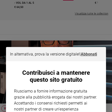
- VOL DA 1 AL 5
€ 18,50
e
€ 64,50
giovani
Visualizza tutte le collection
Adolescenza
Bioetica
Vai
In alternativa, prova la versione digitale!
|
Abbonati
Riflessioni
Contribuisci a mantenere
Foto
questo sito gratuito
Video
Riusciamo a fornire informazione gratuita
grazie alla pubblicità erogata dai nostri partner.
Podcast
Accettando i consensi richiesti permetti ai
nostri partner di creare un'esperienza
VIDEO
Privacy