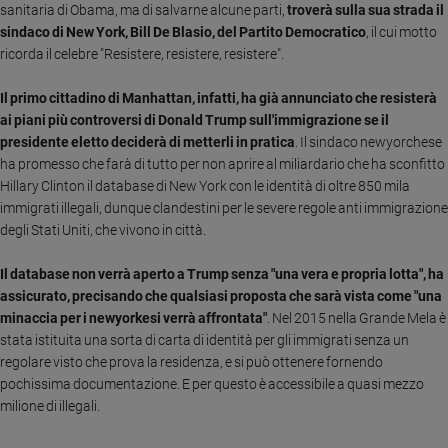
sanitaria di Obama, ma di salvarne alcune parti,
troverà sulla sua strada il
Ambiente
sindaco di New York, Bill De Blasio, del Partito Democratico
, il cui motto
e
ricorda il celebre "Resistere, resistere, resistere".
Creato
Volontariato
Il primo cittadino di Manhattan, infatti, ha già annunciato che resisterà
Diritti
ai piani più controversi di Donald Trump sull'immigrazione se il
Aziende
presidente eletto deciderà di metterli in pratic
a
. Il sindaco newyorchese
di
ha promesso che farà di tutto per non aprire al miliardario che ha sconfitto
valore
Hillary Clinton il database di New York con le identità di oltre 850 mila
Caso
immigrati illegali, dunque clandestini per le severe regole anti immigrazione
della
degli Stati Uniti, che vivono in città.
settimana
Migranti
Il database non verrà aperto a Trump senza "una vera e propria lotta", ha
Diversità
assicurato, precisando che qualsiasi proposta che sarà vista come "una
e
minaccia per i newyorkesi verrà affrontata"
. Nel 2015 nella Grande Mela è
inclusione
stata istituita una sorta di carta di identità per gli immigrati senza un
regolare visto che prova la residenza, e si può ottenere fornendo
Costume
pochissima documentazione. E per questo è accessibile a quasi mezzo
Cultura
milione di illegali.
e
spettacoli