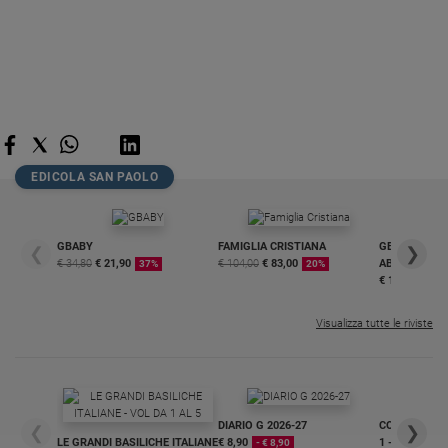
Sanremo
2026
Cinema,
Tv
e
streaming
Libri
EDICOLA SAN PAOLO
Musica
Arte
GBABY
FAMIGLIA CRISTIANA
GBABY DIGITA
❮
❯
Famiglia
€ 34,80
€ 21,90
€ 104,00
€ 83,00
ABBONAMEN
37%
20%
ed
€ 16,99
educazione
Genitori
Visualizza tutte le riviste
e
figli
Nonni
Coppia
DIARIO G 2026-27
COLLANA ARS
❮
❯
LE GRANDI BASILICHE ITALIANE
€ 8,90
1 - 2
Scuola
- € 8,90