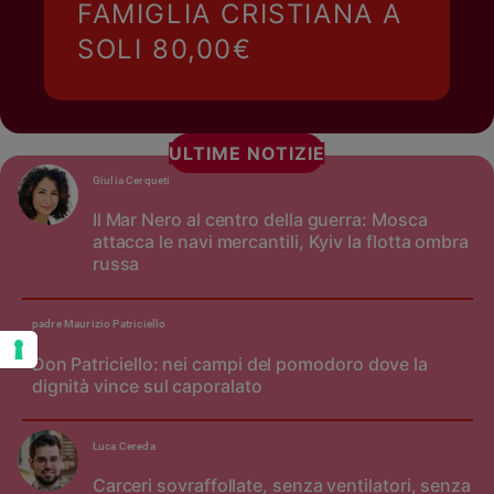
FAMIGLIA CRISTIANA A
SOLI 80,00€
ULTIME NOTIZIE
Giulia Cerqueti
Il Mar Nero al centro della guerra: Mosca
attacca le navi mercantili, Kyiv la flotta ombra
russa
padre Maurizio Patriciello
Don Patriciello: nei campi del pomodoro dove la
dignità vince sul caporalato
Luca Cereda
Carceri sovraffollate, senza ventilatori, senza