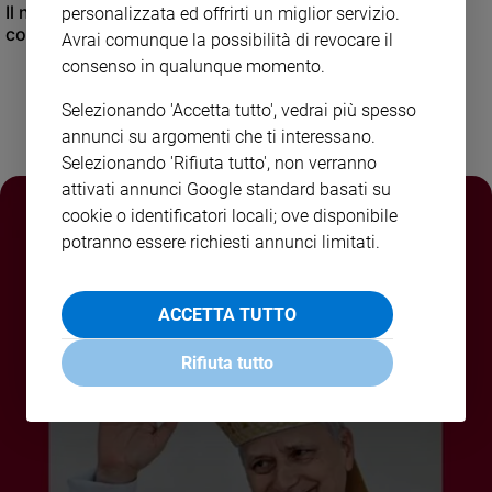
Il nuovo numero di Famiglia Cristiana raccontato dal
personalizzata ed offrirti un miglior servizio.
Policy
condirettore.
Avrai comunque la possibilità di revocare il
consenso in qualunque momento.
Chi
Selezionando 'Accetta tutto', vedrai più spesso
siamo
annunci su argomenti che ti interessano.
Selezionando 'Rifiuta tutto', non verranno
Contatti
attivati annunci Google standard basati su
cookie o identificatori locali; ove disponibile
Pubblicità
potranno essere richiesti annunci limitati.
Registrati
ACCETTA TUTTO
Redazione
Rifiuta tutto
Social