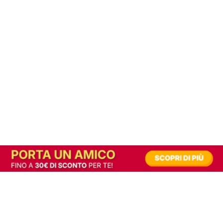
In alternativa, prova la versione digitale!
|
Abbonati
Contribuisci a mantenere questo sito gratuito
Riusciamo a fornire informazione gratuita grazie alla pubblicità erogata dai nostri
partner.
Accettando i consensi richiesti permetti ai nostri partner di creare un'esperienza