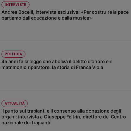
Chiesa
INTERVISTE
Chiesa
Andrea Bocelli, intervista esclusiva: «Per costruire la pace
partiamo dall’educazione e dalla musica»
Fede
e
spiritualità
Santi
Devozione
POLITICA
e
45 anni fa la legge che aboliva il delitto d'onore e il
fede
matrimonio riparatore: la storia di Franca Viola
Parola
del
giorno
Santo
del
giorno
ATTUALITÀ
Il punto sui trapianti e il consenso alla donazione degli
Società
organi: intervista a Giuseppe Feltrin, direttore del Centro
e
nazionale dei trapianti
valori