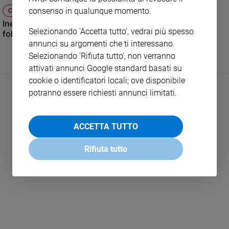
e
consenso in qualunque momento.
CULTURA E SPETTACOLI
giovani
Inervista a Benedetta Rossi, la cuoca con milioni di
Selezionando 'Accetta tutto', vedrai più spesso
followers
Adolescenza
annunci su argomenti che ti interessano.
Bioetica
Selezionando 'Rifiuta tutto', non verranno
attivati annunci Google standard basati su
cookie o identificatori locali; ove disponibile
Vai
potranno essere richiesti annunci limitati.
Riflessioni
ACCETTA TUTTO
Foto
Rifiuta tutto
LEGGI ALTRO
Video
Podcast
Privacy