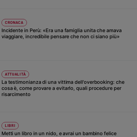
Ambiente
e
Creato
CRONACA
Volontariato
Incidente in Perù: «Era una famiglia unita che amava
Diritti
viaggiare, incredibile pensare che non ci siano più»
Aziende
di
valore
Caso
della
settimana
ATTUALITÀ
La testimonianza di una vittima dell'overbooking: che
Migranti
cosa è, come provare a evitarlo, quali procedure per
Diversità
risarcimento
e
inclusione
Costume
Cultura
LIBRI
e
Metti un libro in un nido, e avrai un bambino felice
spettacoli