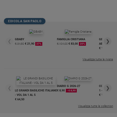
Policy
Chi
EDICOLA SAN PAOLO
siamo
GBABY
FAMIGLIA CRISTIANA
GBABY DIGITA
❮
❯
Contatti
€ 34,80
€ 21,90
€ 104,00
€ 83,00
ABBONAMEN
37%
20%
€ 16,99
Pubblicità
Visualizza tutte le riviste
Registrati
Redazione
DIARIO G 2026-27
COLLANA ARS
❮
❯
LE GRANDI BASILICHE ITALIANE
€ 8,90
1 - 2
- € 8,90
Social
- VOL DA 1 AL 5
€ 18,50
€ 64,50
Visualizza tutte le collection