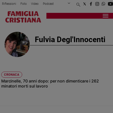
Riflessioni
Foto
Video
Podcast
Privacy Policy
Chi siamo
Contatti
Pubblicità
Attualità
Registrati
Redazione
Italia
Cronaca
Fulvia Degl'Innocenti
Politica
Mondo
Economia
Legalità
e
giustizia
CRONACA
Sport
Marcinelle, 70 anni dopo: per non dimenticare i 262
Interviste
minatori morti sul lavoro
Papa
Papa