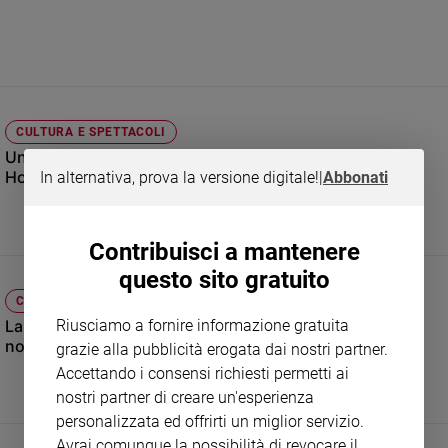
Sanremo
2026
Cinema,
Tv
e
CULTURA E SPETTACOLI
streaming
Una stella per Roberto Bolle nella Walk of Fame di
Libri
Hollywood
In alternativa, prova la versione digitale!
|
Abbonati
Musica
Arte
Contribuisci a mantenere
Famiglia
ed
questo sito gratuito
educazione
CINEMA, TV E STREAMING
La serie Netflix "No tengo Miedo" tratta dal romanzo "Io
Riusciamo a fornire informazione gratuita
Genitori
non ho paura" di Niccolò Ammanniti
e
grazie alla pubblicità erogata dai nostri partner.
figli
Accettando i consensi richiesti permetti ai
Nonni
nostri partner di creare un'esperienza
Coppia
personalizzata ed offrirti un miglior servizio.
Avrai comunque la possibilità di revocare il
Scuola