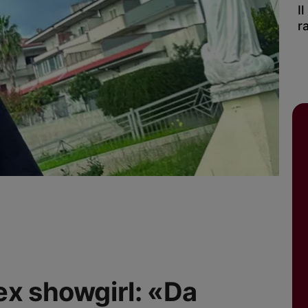
I
r
ex showgirl: «Da