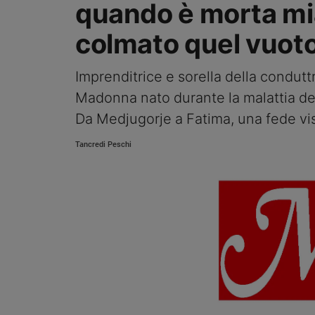
quando è morta mi
Ambiente
e
colmato quel vuot
Creato
Volontariato
Imprenditrice e sorella della conduttr
Diritti
Aziende
Madonna nato durante la malattia del
di
Da Medjugorje a Fatima, una fede vis
valore
Caso
Tancredi Peschi
della
settimana
Migranti
Diversità
e
inclusione
Costume
Cultura
e
spettacoli