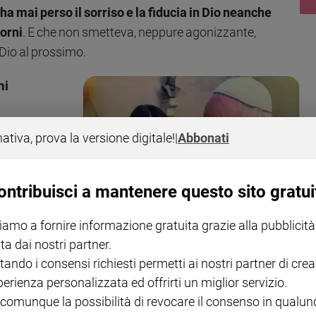
ha mai perso il sorriso e la fiducia in Dio neanche
iorni
. E che non smetteva, neppure agonizzante,
 Dio al prossimo.
mi
nativa, prova la versione digitale!
|
Abbonati
e,
de e,
allora in
ontribuisci a mantenere questo sito gratui
udine,
gnore. Ma
iamo a fornire informazione gratuita grazie alla pubblicità
 più da
ta dai nostri partner.
 io
tando i consensi richiesti permetti ai nostri partner di crea
perienza personalizzata ed offrirti un miglior servizio.
 comunque la possibilità di revocare il consenso in qualu
sso a