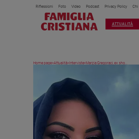
Riflessioni
Foto
Video
Podcast
Privacy Policy
Chi
Attualità
ATTUALITÀ
Italia
Cronaca
Politica
Mondo
Home page
>
Attualità
>
Interviste
>
Marzia Gregoraci, ex sho...
Economia
Legalità
e
giustizia
Sport
Interviste
Papa
Papa