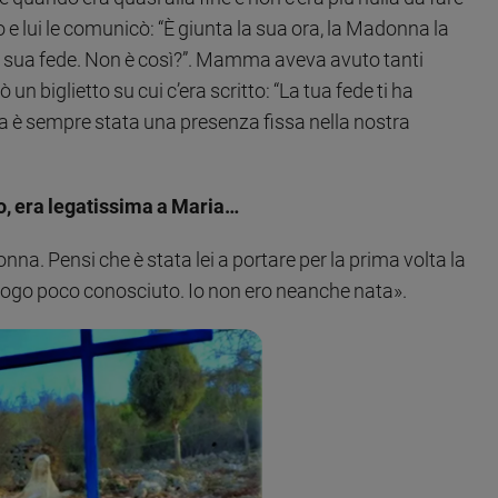
 e lui le comunicò: “È giunta la sua ora, la Madonna la
la sua fede. Non è così?”. Mamma aveva avuto tanti
 un biglietto su cui c’era scritto: “La tua fede ti ha
è sempre stata una presenza fissa nella nostra
o, era legatissima a Maria…
a. Pensi che è stata lei a portare per la prima volta la
ogo poco conosciuto. Io non ero neanche nata».