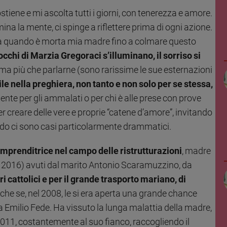
ene e mi ascolta tutti i giorni, con tenerezza e amore.
a la mente, ci spinge a riflettere prima di ogni azione.
 da quando è morta mia madre fino a colmare questo
cchi di Marzia Gregoraci s’illuminano, il sorriso si
a, ma più che parlarne (sono rarissime le sue esternazioni
le nella preghiera, non tanto e non solo per se stessa,
ente per gli ammalati o per chi è alle prese con prove
creare delle vere e proprie “catene d’amore”, invitando
ndo ci sono casi particolarmente drammatici.
mprenditrice nel campo delle ristrutturazioni
, madre
 nel 2016) avuti dal marito Antonio Scaramuzzino, da
ri cattolici e per il grande trasporto mariano, di
nche se, nel 2008, le si era aperta una grande chance
 Emilio Fede. Ha vissuto la lunga malattia della madre,
011, costantemente al suo fianco, raccogliendo il