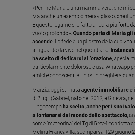
«Per me Maria è una mamma vera, che mi sosti
Sanremo
2026
Ma anche un esempio meraviglioso, che illumin
Cinema,
E questo legame si è fatto ancora più forte
Tv
vuoto profondo».
Quando parla di Maria gli o
e
accende
. La fede è un pilastro della sua vit
streaming
al riguardo) la vive nel quotidiano.
Instancabi
Libri
Musica
ha scelto di dedicarsi all’orazione
, specialm
Arte
particolarmente dolorose e usa Whatsapp per 
amici e conoscenti a unirsi in preghiera qua
Famiglia
ed
educazione
Marzia, oggi stimata
agente immobiliare e i
di 2 figli (Gabriel, nato nel 2012, e Ginevra,
Genitori
e
lungo tempo
ha scelto, anche per i suoi valo
figli
allontanarsi dal mondo dello spettacolo
, a
Nonni
come “meteorina” del Tg di Rete4 condotto da
Coppia
Melina Francavilla, scomparsa il 29 giugno 2
Scuola