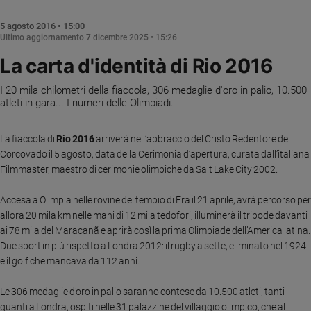
Chiesa
Chiesa
5 agosto 2016 • 15:00
Ultimo aggiornamento
7 dicembre 2025 • 15:26
Fede
La carta d'identità di Rio 2016
e
spiritualità
I 20 mila chilometri della fiaccola, 306 medaglie d'oro in palio, 10.500
Santi
atleti in gara... I numeri delle Olimpiadi.
Devozione
e
La fiaccola di
Rio 2016
arriverà nell’abbraccio del Cristo Redentore del
fede
Corcovado il 5 agosto, data della Cerimonia d’apertura, curata dall’italiana
Parola
Filmmaster, maestro di cerimonie olimpiche da Salt Lake City 2002.
del
giorno
Accesa a Olimpia nelle rovine del tempio di Era il 21 aprile, avrà percorso per
Santo
allora 20 mila km nelle mani di 12 mila tedofori, illuminerà il tripode davanti
del
ai 78 mila del Maracanã e aprirà così la prima Olimpiade dell’America latina.
giorno
Due sport in più rispetto a Londra 2012: il rugby a sette, eliminato nel 1924
e il golf che mancava da 112 anni.
Società
e
Le 306 medaglie d’oro in palio saranno contese da 10.500 atleti, tanti
valori
quanti a Londra, ospiti nelle 31 palazzine del villaggio olimpico, che al