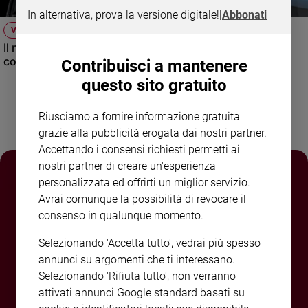
e
In alternativa, prova la versione digitale!
|
Abbonati
giovani
VIDEO
Adolescenza
Il nuovo numero di Famiglia Cristiana raccontato dal
condirettore.
Contribuisci a mantenere
Bioetica
questo sito gratuito
Riusciamo a fornire informazione gratuita
Vai
grazie alla pubblicità erogata dai nostri partner.
Accettando i consensi richiesti permetti ai
Riflessioni
nostri partner di creare un'esperienza
personalizzata ed offrirti un miglior servizio.
Avrai comunque la possibilità di revocare il
Foto
consenso in qualunque momento.
Video
Selezionando 'Accetta tutto', vedrai più spesso
annunci su argomenti che ti interessano.
Podcast
Selezionando 'Rifiuta tutto', non verranno
attivati annunci Google standard basati su
Privacy