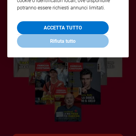
cookie o identificatori locali; ove disponibile
Policy
potranno essere richiesti annunci limitati.
Chi
ACCETTA TUTTO
siamo
Rifiuta tutto
Contatti
Pubblicità
Registrati
Redazione
Social