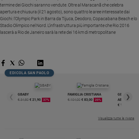
Ambiente
termine dei Giochi saranno vendute. Oltre al Maracanã che celebra
e
apertura e chiusura (il 21 agosto), sono quattro le aree interessate dai
Creato
Giochi: l’Olympic Park in Barra da Tijuca, Deodoro, Copacabana Beach e lo
Volontariato
Stadio Olimpico nel Nord. L’infrastruttura più importante che Rio 2016
lascerà a Rio de Janeiro sarà la rete dei 16 km di metropolitane
Diritti
Aziende
di
valore
Caso
della
EDICOLA SAN PAOLO
settimana
Migranti
Diversità
GBABY
FAMIGLIA CRISTIANA
GBABY DIGITA
❮
❯
e
€ 34,80
€ 21,90
€ 104,00
€ 83,00
ABBONAMEN
37%
20%
inclusione
€ 16,99
Costume
Visualizza tutte le riviste
Cultura
e
spettacoli