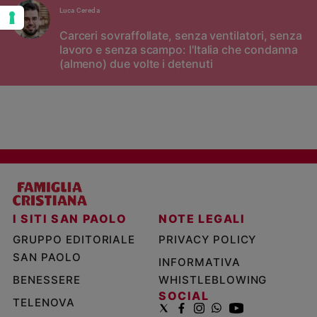
Luca Cereda
Carceri sovraffollate, senza ventilatori, senza
lavoro e senza scampo: l'Italia che condanna
(almeno) due volte i detenuti
I SITI SAN PAOLO
NOTE LEGALI
GRUPPO EDITORIALE
PRIVACY POLICY
SAN PAOLO
INFORMATIVA
BENESSERE
WHISTLEBLOWING
SOCIAL
TELENOVA