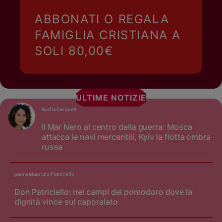
ABBONATI O REGALA
FAMIGLIA CRISTIANA A
SOLI 80,00€
ULTIME NOTIZIE
Giulia Cerqueti
Il Mar Nero al centro della guerra: Mosca
attacca le navi mercantili, Kyiv la flotta ombra
russa
padre Maurizio Patriciello
Don Patriciello: nei campi del pomodoro dove la
dignità vince sul caporalato