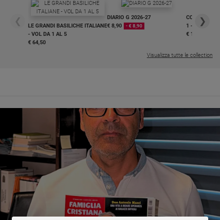
Sanremo
DIARIO G 2026-27
COLLANA ARS
❮
❯
2026
LE GRANDI BASILICHE ITALIANE
€ 8,90
1 - 2
- € 8,90
- VOL DA 1 AL 5
€ 18,50
Cinema,
€ 64,50
Tv
Visualizza tutte le collection
e
streaming
Libri
Musica
Arte
Famiglia
ed
educazione
Genitori
e
figli
Nonni
Coppia
Scuola