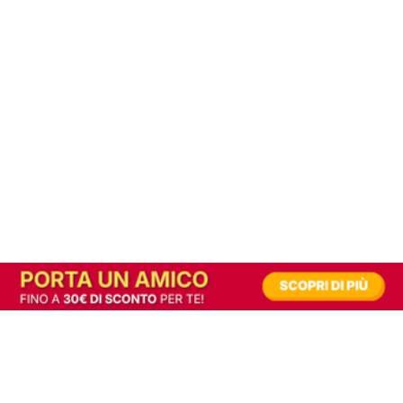
In alternativa, prova la versione digitale!
|
Abbonati
Contribuisci a mantenere questo sito gratuito
Riusciamo a fornire informazione gratuita grazie alla pubblicità erogata dai nostri
partner.
Accettando i consensi richiesti permetti ai nostri partner di creare un'esperienza