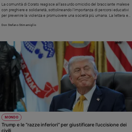
La comunità di Corato reagisce all'assurdo omicidio del bracciante malese
Sanremo
con preghiere e solidarietà, sottolineando l'importanza di percorsi educativi
2026
per prevenire la violenza e promuovere una società più umana. La lettera e
la risposta di don Stefano Stimamiglio.
Cinema,
Don Stefano Stimamiglio
Tv
e
streaming
Libri
Musica
Arte
Famiglia
ed
educazione
Genitori
e
figli
Nonni
MONDO
Coppia
Trump e le “razze inferiori” per giustificare l’uccisione dei
civili
Scuola