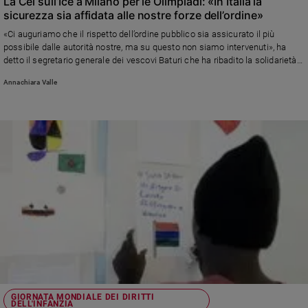
La Cei sull’Ice a Milano per le Olimpiadi: «In Italia la
sicurezza sia affidata alle nostre forze dell’ordine»
«Ci auguriamo che il rispetto dell’ordine pubblico sia assicurato il più
possibile dalle autorità nostre, ma su questo non siamo intervenuti», ha
detto il segretario generale dei vescovi Baturi che ha ribadito la solidarietà
alle popolazioni colpite dalla frana a Niscemi e dal ciclone Harry al Sud. Tra
Annachiara Valle
gli altri temi, il referendum sulla giustizia, la violenza giovanile, l’accoglienza
dei migranti, l’apertura per madrine e padrini in situazioni irregolari e la
pastorale per omosessuali e transgender. E sul fine vita: «La risposta alla
sofferenza non è offrire la morte»
GIORNATA MONDIALE DEI DIRITTI
DELL'INFANZIA