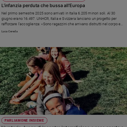
L’infanzia perduta che bussa all’Europa
Nel primo semestre 2025 sono arrivati in Italia 6.205 minori soli. Al 30
giugno erano 16.497. UNHCR, Italia e Svizzera lanciano un progetto per
rafforzare l’accoglienza: «Sono ragazzini che arrivano distrutti nel corpo e
nel cuore. Proteggerli è un dovere di tutti», dice a "Famiglia Cristiana" Chiara
Luca Cereda
Cardoletti, Rappresentante per l’Italia, la Santa Sede e San Marino
dell’UNHCR, Agenzia Onu per i Rifugiati
PARLIAMONE INSIEME