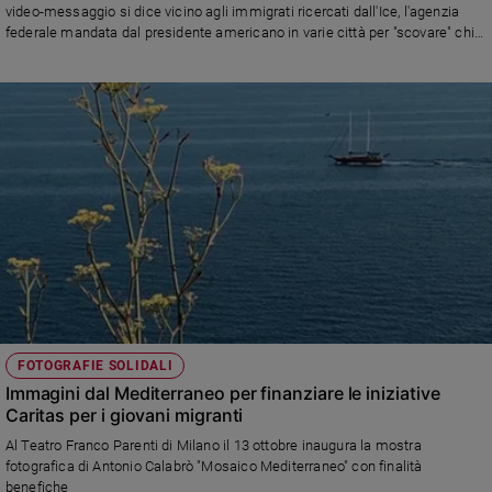
video-messaggio si dice vicino agli immigrati ricercati dall'Ice, l'agenzia
federale mandata dal presidente americano in varie città per "scovare" chi è
senza documenti: «Retate e detenzioni degli immigrati feriscono l'anima
della nostra città: la Chiesa è dalla parte dei migranti. Le nostre parrocchie
e scuole non respingeranno chi cerca conforto e non resteremo in silenzio
quando la dignità viene negata nell'applicazione della legge»
FOTOGRAFIE SOLIDALI
Immagini dal Mediterraneo per finanziare le iniziative
Caritas per i giovani migranti
Al Teatro Franco Parenti di Milano il 13 ottobre inaugura la mostra
fotografica di Antonio Calabrò "Mosaico Mediterraneo" con finalità
benefiche