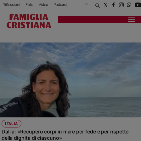
Riflessioni
Foto
Video
Podcast
Privacy Policy
Chi siamo
Contatti
Pubblicità
Attualità
Registrati
Redazione
Italia
MIGRANTI
Cronaca
Politica
Mondo
Economia
Legalità
e
giustizia
Sport
Interviste
Papa
ITALIA
Papa
Dalila: «Recupero corpi in mare per fede e per rispetto
della dignità di ciascuno»