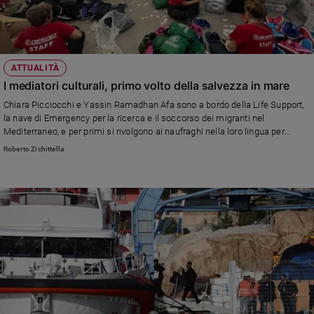
ATTUALITÀ
I mediatori culturali, primo volto della salvezza in mare
Chiara Picciocchi e Yassin Ramadhan Afa sono a bordo della Life Support,
la nave di Emergency per la ricerca e il soccorso dei migranti nel
Mediterraneo, e per primi si rivolgono ai naufraghi nella loro lingua per
rassicurarli. Intanto, la partenza della missione è rimandata per maltempo
Roberto Zichittella
mentre sulla nave, ferma a Siracusa, si susseguono le esercitazioni per
prestare soccorso ai naufraghi