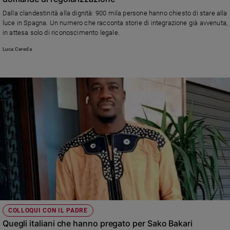
Ambiente
Dalla clandestinità alla dignità: 900 mila persone hanno chiesto di stare alla
e
luce in Spagna. Un numero che racconta storie di integrazione già avvenuta,
Creato
in attesa solo di riconoscimento legale.
Volontariato
Luca Cereda
Diritti
Aziende
di
valore
Caso
della
settimana
Migranti
Diversità
e
inclusione
Costume
Cultura
COLLOQUI CON IL PADRE
e
Quegli italiani che hanno pregato per Sako Bakari
spettacoli