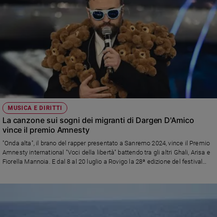
MUSICA E DIRITTI
La canzone sui sogni dei migranti di Dargen D'Amico
vince il premio Amnesty
"Onda alta", il brano del rapper presentato a Sanremo 2024, vince il Premio
Amnesty international "Voci della libertà" battendo tra gli altri Ghali, Arisa e
Fiorella Mannoia. E dal 8 al 20 luglio a Rovigo la 28ª edizione del festival
"Voci per la Libertà - Una canzone per Amnesty" con cantanti affermati e i
finalisti della sezione emergenti