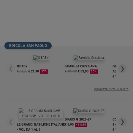
EDICOLA SAN PAOLO
GBABY
FAMIGLIA CRISTIANA
GBABY DIGITA
❮
❯
€ 34,80
€ 21,90
€ 104,00
€ 83,00
ABBONAMEN
37%
20%
€ 16,99
Visualizza tutte le riviste
DIARIO G 2026-27
COLLANA ARS
❮
❯
LE GRANDI BASILICHE ITALIANE
€ 8,90
1 - 2
- € 8,90
- VOL DA 1 AL 5
€ 18,50