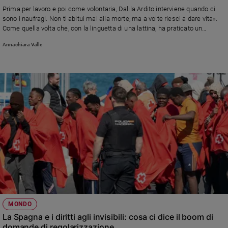
Chiesa
Prima per lavoro e poi come volontaria, Dalila Ardito interviene quando ci
Chiesa
sono i naufragi. Non ti abitui mai alla morte, ma a volte riesci a dare vita».
Come quella volta che, con la linguetta di una lattina, ha praticato un
cesareo in mare, portando alla luce una bambina che oggi ha il suo nome
Fede
Annachiara Valle
e
spiritualità
Santi
Devozione
e
fede
Parola
del
giorno
Santo
del
giorno
Società
MONDO
e
La Spagna e i diritti agli invisibili: cosa ci dice il boom di
valori
domande di regolarizzazione