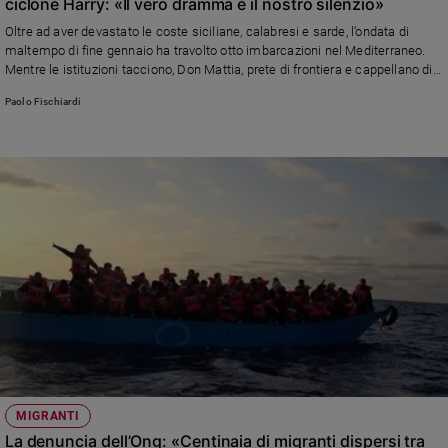
ciclone Harry: «Il vero dramma è il nostro silenzio»
Policy
Oltre ad aver devastato le coste siciliane, calabresi e sarde, l’ondata di
maltempo di fine gennaio ha travolto otto imbarcazioni nel Mediterraneo.
Mentre le istituzioni tacciono, Don Mattia, prete di frontiera e cappellano di
Chi
Mediterranea Saving Humans, lancia un grido d'allarme: «Non sono
Paolo Fischiardi
siamo
statistiche, sono fratelli. Siamo tutti responsabili»
Contatti
Pubblicità
Registrati
Redazione
Social
MIGRANTI
La denuncia dell’Ong: «Centinaia di migranti dispersi tra