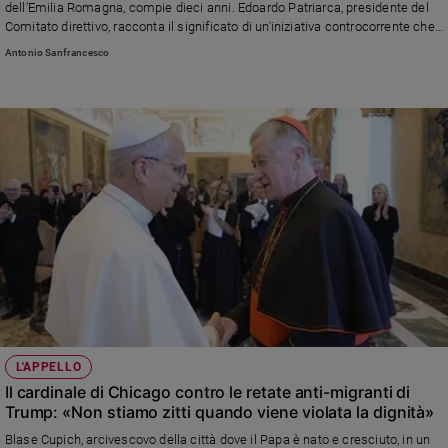
dell’Emilia Romagna, compie dieci anni. Edoardo Patriarca, presidente del
Comitato direttivo, racconta il significato di un'iniziativa controcorrente che
vuole rovesciare la narrazione dominante sul fenomeno migratorio: «Serve
Antonio Sanfrancesco
un'operazione culturale per restituire senso a parole come identità e confini.
E gli imprenditori non devono considerare gli stranieri solo forza lavoro»
L'APPELLO
Il cardinale di Chicago contro le retate anti-migranti di
Trump: «Non stiamo zitti quando viene violata la dignità»
Blase Cupich, arcivescovo della città dove il Papa è nato e cresciuto, in un