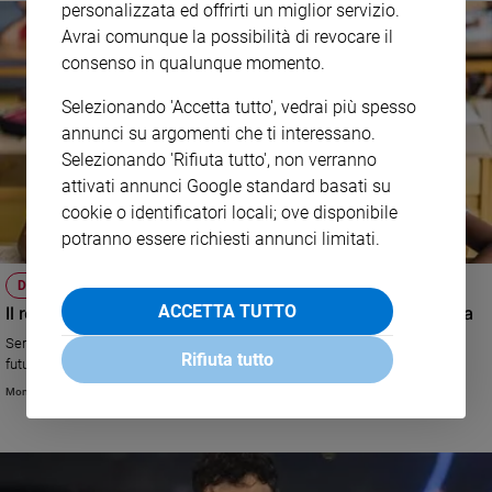
personalizzata ed offrirti un miglior servizio.
Avrai comunque la possibilità di revocare il
consenso in qualunque momento.
Selezionando 'Accetta tutto', vedrai più spesso
annunci su argomenti che ti interessano.
Selezionando 'Rifiuta tutto', non verranno
attivati annunci Google standard basati su
cookie o identificatori locali; ove disponibile
potranno essere richiesti annunci limitati.
DOPO TUTTO
ACCETTA TUTTO
Il referendum è fallito, ma il nodo della cittadinanza resta
Serve una legge seria che introduca finalmente lo Ius Scholae: ne va del
Rifiuta tutto
futuro del nostro Paese
Monica Mondo