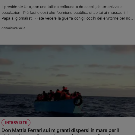
e
Il presidente Usa, con una tattica collaudata da secoli, de umanizza le
giovani
popolazioni. Più facile così che l’opinione pubblica si abitui ai massacri. Il
Papa ai giornalisti: «Fate vedere la guerra con gli occhi delle vittime per non
Adolescenza
trasformarle in videogame»
Bioetica
Annachiara Valle
Vai
Riflessioni
Foto
Video
Podcast
INTERVISTE
Don Mattia Ferrari sui migranti dispersi in mare per il
Privacy