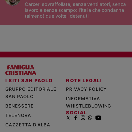
Carceri sovraffollate, senza ventilatori, senza
lavoro e senza scampo: l'Italia che condanna
(almeno) due volte i detenuti
I SITI SAN PAOLO
NOTE LEGALI
GRUPPO EDITORIALE
PRIVACY POLICY
SAN PAOLO
INFORMATIVA
BENESSERE
WHISTLEBLOWING
SOCIAL
TELENOVA
GAZZETTA D'ALBA