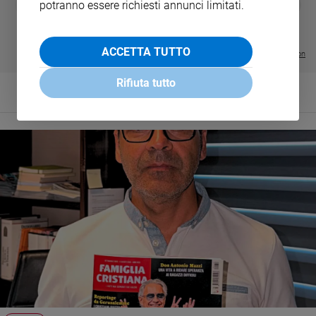
❮
❯
potranno essere richiesti annunci limitati.
LE GRANDI BASILICHE ITALIANE
€ 8,90
1 - 2
- € 8,90
- VOL DA 1 AL 5
€ 18,50
€ 64,50
ACCETTA TUTTO
Visualizza tutte le collection
Rifiuta tutto