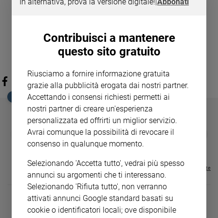
In alternativa, prova la versione digitale!
|
Abbonati
Contribuisci a mantenere
questo sito gratuito
Riusciamo a fornire informazione gratuita
grazie alla pubblicità erogata dai nostri partner.
Accettando i consensi richiesti permetti ai
EDICOLA SAN PAOLO
nostri partner di creare un'esperienza
personalizzata ed offrirti un miglior servizio.
Avrai comunque la possibilità di revocare il
GBABY
FAMIGLIA CRISTIANA
GBABY DIGITA
❮
❯
€ 34,80
€ 21,90
€ 104,00
€ 83,00
ABBONAMEN
37%
20%
consenso in qualunque momento.
€ 16,99
Selezionando 'Accetta tutto', vedrai più spesso
Visualizza tutte le riviste
annunci su argomenti che ti interessano.
Selezionando 'Rifiuta tutto', non verranno
attivati annunci Google standard basati su
cookie o identificatori locali; ove disponibile
DIARIO G 2026-27
COLLANA ARS