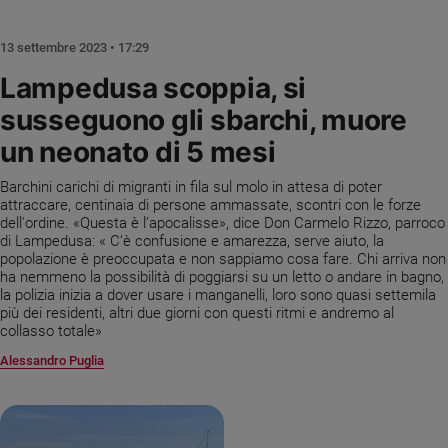
Chiesa
Chiesa
13 settembre 2023 • 17:29
Fede
Lampedusa scoppia, si
e
susseguono gli sbarchi, muore
spiritualità
un neonato di 5 mesi
Santi
Devozione
Barchini carichi di migranti in fila sul molo in attesa di poter
e
attraccare, centinaia di persone ammassate, scontri con le forze
fede
dell'ordine. «Questa è l’apocalisse», dice Don Carmelo Rizzo, parroco
Parola
di Lampedusa: « C’è confusione e amarezza, serve aiuto, la
popolazione è preoccupata e non sappiamo cosa fare. Chi arriva non
del
ha nemmeno la possibilità di poggiarsi su un letto o andare in bagno,
giorno
la polizia inizia a dover usare i manganelli, loro sono quasi settemila
Santo
più dei residenti, altri due giorni con questi ritmi e andremo al
del
collasso totale»
giorno
Alessandro Puglia
Società
e
valori