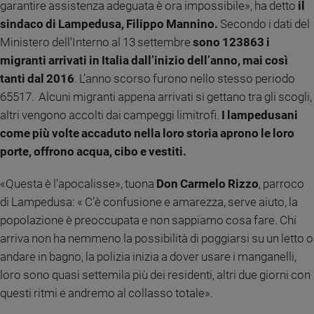
garantire assistenza adeguata è ora impossibile», ha detto
il
e
sindaco di Lampedusa, Filippo Mannino.
Secondo i dati del
giovani
Ministero dell’Interno al 13 settembre
sono 123863 i
Adolescenza
migranti arrivati in Italia dall’inizio dell’anno, mai così
Bioetica
tanti dal 2016
. L’anno scorso furono nello stesso periodo
65517. Alcuni migranti appena arrivati si gettano tra gli scogli,
altri vengono accolti dai campeggi limitrofi.
I lampedusani
Vai
come più volte accaduto nella loro storia aprono le loro
porte, offrono acqua, cibo e vestiti.
Riflessioni
«Questa è l’apocalisse», tuona
Don Carmelo Rizzo
, parroco
di Lampedusa: « C’è confusione e amarezza, serve aiuto, la
Foto
popolazione è preoccupata e non sappiamo cosa fare. Chi
Video
arriva non ha nemmeno la possibilità di poggiarsi su un letto o
andare in bagno, la polizia inizia a dover usare i manganelli,
Podcast
loro sono quasi settemila più dei residenti, altri due giorni con
questi ritmi e andremo al collasso totale».
Privacy