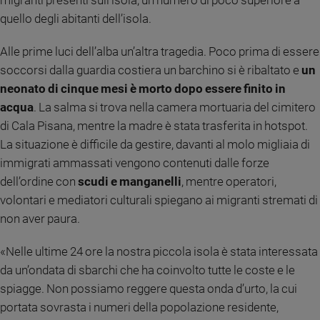
migranti presenti sull’isola, un numero di poco superiore a
quello degli abitanti dell’isola.
Sanremo
2026
Alle prime luci dell’alba un’altra tragedia. Poco prima di essere
Cinema,
Tv
soccorsi dalla guardia costiera un barchino si è ribaltato e
un
e
neonato di cinque mesi è morto dopo essere finito in
streaming
acqua
. La salma si trova nella camera mortuaria del cimitero
Libri
di Cala Pisana, mentre la madre è stata trasferita in hotspot.
Musica
La situazione è difficile da gestire, davanti al molo migliaia di
Arte
immigrati ammassati vengono contenuti dalle forze
dell’ordine con
scudi e manganelli
, mentre operatori,
Famiglia
ed
volontari e mediatori culturali spiegano ai migranti stremati di
educazione
non aver paura.
Genitori
e
«Nelle ultime 24 ore la nostra piccola isola è stata interessata
figli
da un’ondata di sbarchi che ha coinvolto tutte le coste e le
Nonni
spiagge. Non possiamo reggere questa onda d’urto, la cui
Coppia
portata sovrasta i numeri della popolazione residente,
Scuola