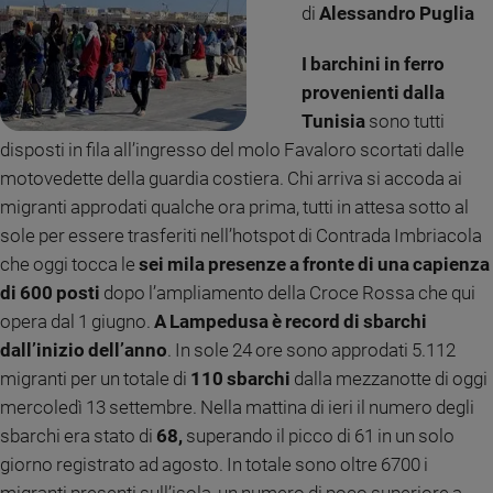
di
Alessandro Puglia
Ambiente
e
Creato
I barchini in ferro
Volontariato
provenienti dalla
Diritti
Tunisia
sono tutti
Aziende
disposti in fila all’ingresso del molo Favaloro scortati dalle
di
motovedette della guardia costiera. Chi arriva si accoda ai
valore
migranti approdati qualche ora prima, tutti in attesa sotto al
Caso
sole per essere trasferiti nell’hotspot di Contrada Imbriacola
della
che oggi tocca le
sei mila presenze a fronte di una capienza
settimana
di 600 posti
dopo l’ampliamento della Croce Rossa che qui
Migranti
opera dal 1 giugno.
A Lampedusa è record di sbarchi
Diversità
e
dall’inizio dell’anno
. In sole 24 ore sono approdati 5.112
inclusione
migranti per un totale di
110 sbarchi
dalla mezzanotte di oggi
Costume
mercoledì 13 settembre. Nella mattina di ieri il numero degli
sbarchi era stato di
68,
superando il picco di 61 in un solo
Cultura
giorno registrato ad agosto. In totale sono oltre 6700 i
e
spettacoli