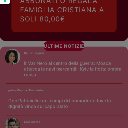
ABBONATI O REGALA
FAMIGLIA CRISTIANA A
SOLI 80,00€
ULTIME NOTIZIE
Giulia Cerqueti
Il Mar Nero al centro della guerra: Mosca
attacca le navi mercantili, Kyiv la flotta ombra
russa
padre Maurizio Patriciello
Don Patriciello: nei campi del pomodoro dove la
dignità vince sul caporalato
Luca Cereda