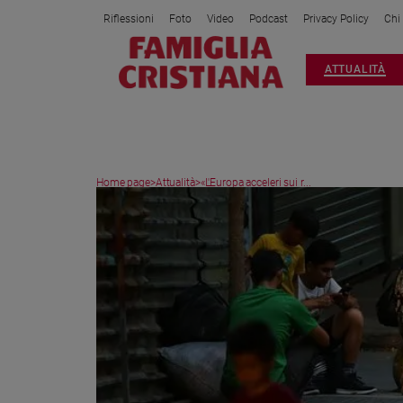
Riflessioni
Foto
Video
Podcast
Privacy Policy
Chi
Attualità
ATTUALITÀ
Italia
Cronaca
Politica
Mondo
Home page
>
Attualità
>
«L'Europa acceleri sui r...
Economia
Legalità
e
giustizia
Sport
Interviste
Papa
Papa