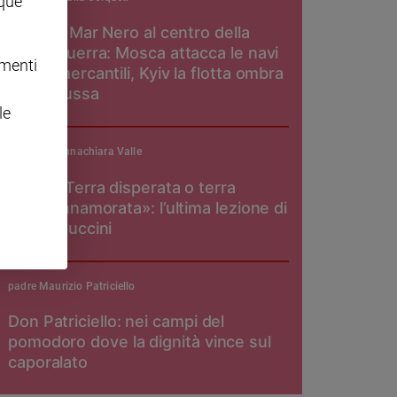
nque
Il Mar Nero al centro della
guerra: Mosca attacca le navi
omenti
mercantili, Kyiv la flotta ombra
russa
le
Annachiara Valle
«Terra disperata o terra
innamorata»: l’ultima lezione di
Guccini
padre Maurizio Patriciello
Don Patriciello: nei campi del
pomodoro dove la dignità vince sul
caporalato