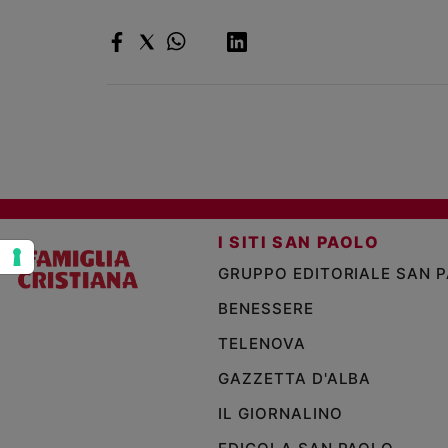
e
giovani
Adolescenza
Bioetica
Vai
I SITI SAN PAOLO
Riflessioni
GRUPPO EDITORIALE SAN 
Foto
BENESSERE
TELENOVA
Video
GAZZETTA D'ALBA
Podcast
IL GIORNALINO
Privacy