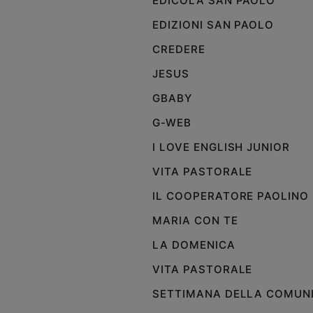
EDICOLA SAN PAOLO
Policy
EDIZIONI SAN PAOLO
CREDERE
Chi
JESUS
siamo
GBABY
Contatti
G-WEB
I LOVE ENGLISH JUNIOR
Pubblicità
VITA PASTORALE
Registrati
IL COOPERATORE PAOLINO
MARIA CON TE
Redazione
LA DOMENICA
Social
VITA PASTORALE
SETTIMANA DELLA COMUN