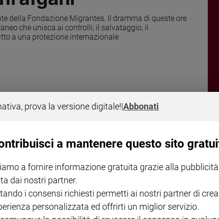
nte della Fondazione Migrantes. Il dramma di queste ore
o che unisca ai controlli, il salvataggio, il
itto a una protezione internazionale
nativa, prova la versione digitale!
|
Abbonati
lle città e nei paesi in Afghanistan sono sotto gli
ontribuisci a mantenere questo sito gratui
i e che si aggrava in queste ore e che ha portato molti
gni mezzo
e a raggiungere anche l’Italia – dove la
iamo a fornire informazione gratuita grazie alla pubblicità
- e l’Europa. Mille afgani sono sbarcati lo scorso
ta dai nostri partner.
ono stati accolti, molti di loro hanno continuato il
tando i consensi richiesti permetti ai nostri partner di crea
i campi e nelle carceri libiche. Il dramma di queste ore
perienza personalizzata ed offrirti un miglior servizio.
europea nel Mediterraneo che unisca ai controlli, il