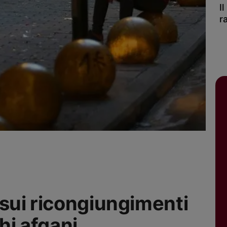
I
r
 sui ricongiungimenti
hi afgani