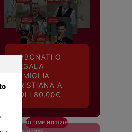
ABBONATI O
REGALA
FAMIGLIA
CRISTIANA A
to
SOLI 80,00€
re
ULTIME NOTIZIE
Giulia Cerqueti