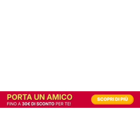
In alternativa, prova la versione digitale!
|
Abbonati
Contribuisci a mantenere questo sito gratuito
Riusciamo a fornire informazione gratuita grazie alla pubblicità erogata dai nostri
partner.
Accettando i consensi richiesti permetti ai nostri partner di creare un'esperienza