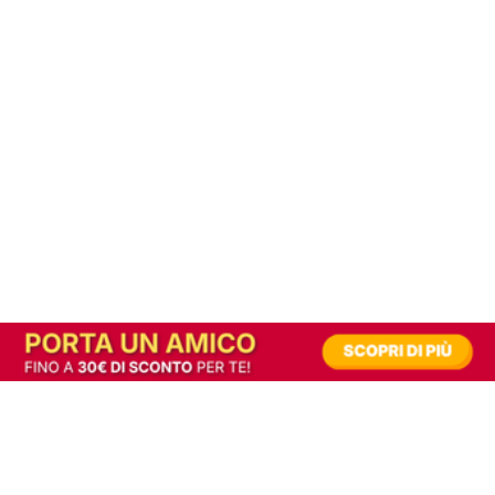
In alternativa, prova la versione digitale!
|
Abbonati
Contribuisci a mantenere questo sito gratuito
Riusciamo a fornire informazione gratuita grazie alla pubblicità erogata dai nostri
partner.
Accettando i consensi richiesti permetti ai nostri partner di creare un'esperienza