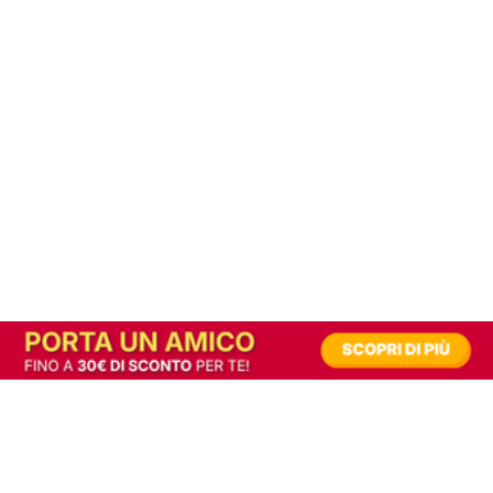
In alternativa, prova la versione digitale!
|
Abbonati
Contribuisci a mantenere questo sito gratuito
Riusciamo a fornire informazione gratuita grazie alla pubblicità erogata dai nostri
partner.
Accettando i consensi richiesti permetti ai nostri partner di creare un'esperienza