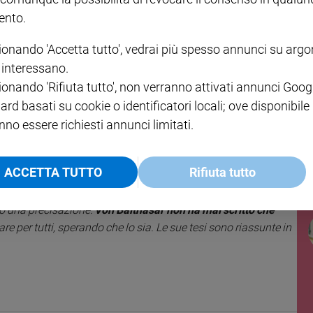
bola del Padre misericordioso?
nto.
ionando 'Accetta tutto', vedrai più spesso annunci su arg
i interessano.
ionando 'Rifiuta tutto', non verranno attivati annunci Goog
fetti il messaggio evangelico è liberante e non un’aggiunta di
ard basati su cookie o identificatori locali; ove disponibile
 di colpa e di indegnità nei confronti di Dio. Come scrive san
à». Ma questa libertà significa accogliere l’amore di Dio,
nno essere richiesti annunci limitati.
sì ce l’ha rivelato Gesù. E vivere di conseguenza, volendo
ne malvagie per presentare un caso estremo: se anche per loro
ACCETTA TUTTO
Rifiuta tutto
er le persone care che non sono praticanti o hanno difetti e
ciò che conta nel giudizio è aver aiutato gli altri, dando da
lo una precisazione:
Von Balthasar non ha mai scritto che
e per tutti, sperando che lo sia. Le sue tesi sono riassunte in