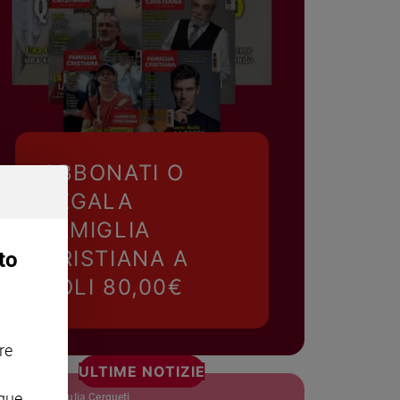
ABBONATI O
REGALA
FAMIGLIA
CRISTIANA A
to
SOLI 80,00€
re
ULTIME NOTIZIE
nque
Giulia Cerqueti