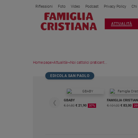
Riflessioni
Foto
Video
Podcast
Privacy Policy
Chi
Attualità
ATTUALITÀ
Italia
Cronaca
Politica
Mondo
Home page
>
Attualità
>
«Noi cattolici praticant...
Economia
Legalità
EDICOLA SAN PAOLO
e
giustizia
Sport
GBABY
FAMIGLIA CRISTIA
❮
Interviste
€ 34,80
€ 21,90
€ 104,00
€ 83,00
37%
20
Papa
Papa