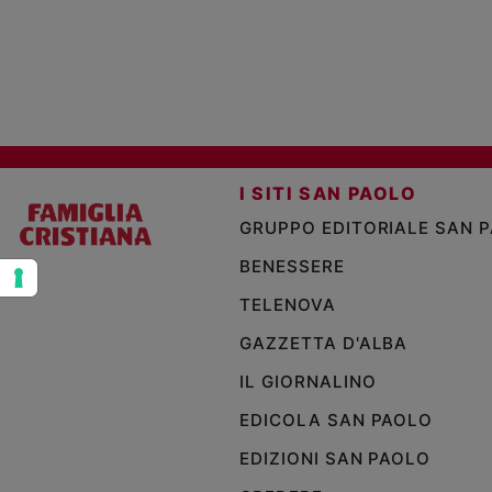
e
giovani
Adolescenza
Bioetica
Vai
I SITI SAN PAOLO
GRUPPO EDITORIALE SAN 
BENESSERE
Riflessioni
TELENOVA
Foto
GAZZETTA D'ALBA
Video
IL GIORNALINO
EDICOLA SAN PAOLO
Podcast
EDIZIONI SAN PAOLO
Privacy