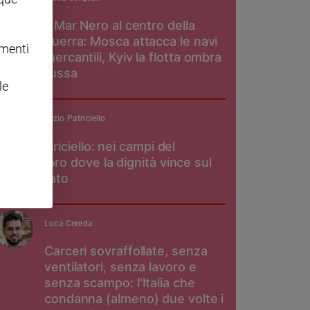
Il Mar Nero al centro della
guerra: Mosca attacca le navi
omenti
mercantili, Kyiv la flotta ombra
russa
le
padre Maurizio Patriciello
Don Patriciello: nei campi del
pomodoro dove la dignità vince sul
caporalato
Luca Cereda
Carceri sovraffollate, senza
ventilatori, senza lavoro e
senza scampo: l'Italia che
condanna (almeno) due volte i