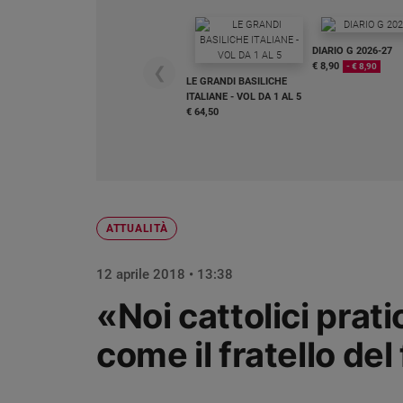
Chiesa
Chiesa
DIARIO G 2026-27
€ 8,90
- € 8,90
❮
Fede
LE GRANDI BASILICHE
e
ITALIANE - VOL DA 1 AL 5
spiritualità
€ 64,50
Santi
Devozione
e
fede
Parola
ATTUALITÀ
del
giorno
12 aprile 2018 • 13:38
Santo
del
«Noi cattolici prat
giorno
come il fratello del
Società
e
valori