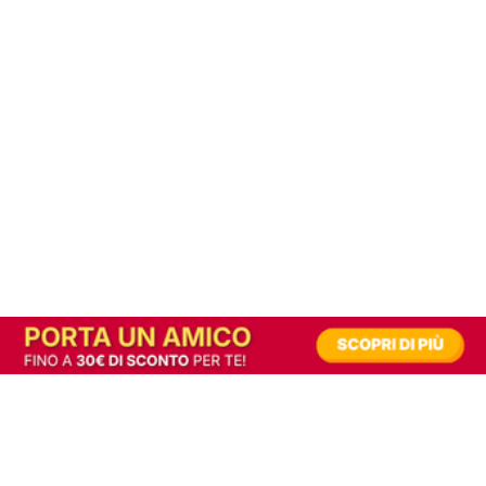
In alternativa, prova la versione digitale!
|
Abbonati
Contribuisci a mantenere questo sito gratuito
Riusciamo a fornire informazione gratuita grazie alla pubblicità erogata dai nostri
partner.
Accettando i consensi richiesti permetti ai nostri partner di creare un'esperienza