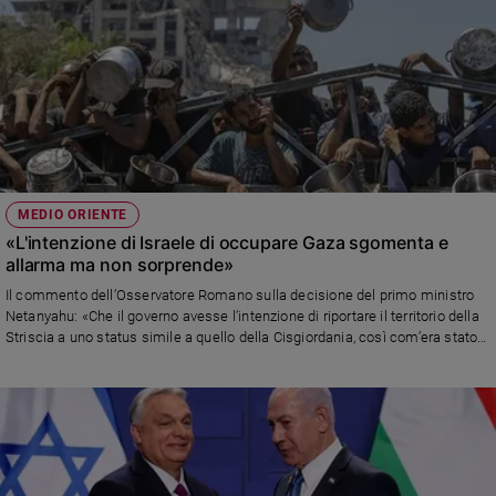
MEDIO ORIENTE
«L'intenzione di Israele di occupare Gaza sgomenta e
allarma ma non sorprende»
Il commento dell’Osservatore Romano sulla decisione del primo ministro
Netanyahu: «Che il governo avesse l’intenzione di riportare il territorio della
Striscia a uno status simile a quello della Cisgiordania, così com’era stato
tra il 1967 e il 2005, era nell’aria da mesi». Ma è scontro tra il primo ministro
e i vertici militari sul piano. Un gruppo di 600 tra ex generali e agenti segreti
israeliani ha scritto a Donald Trump per convincere Tel Aviv a trattare
ancora con Hamas