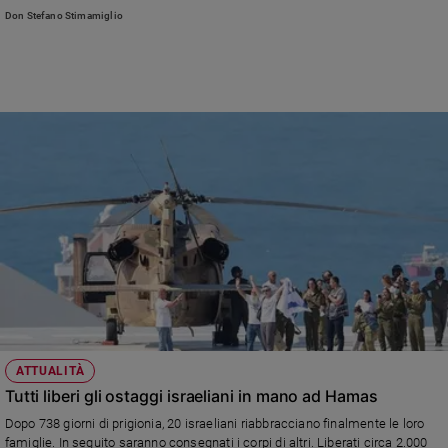
Don Stefano Stimamiglio
Sanremo
2026
Cinema,
Tv
e
streaming
Libri
Musica
Arte
Famiglia
ed
educazione
Genitori
e
figli
ATTUALITÀ
Nonni
Tutti liberi gli ostaggi israeliani in mano ad Hamas
Coppia
Dopo 738 giorni di prigionia, 20 israeliani riabbracciano finalmente le loro
famiglie. In seguito saranno consegnati i corpi di altri. Liberati circa 2.000
Scuola