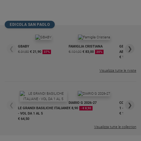
EDICOLA SAN PAOLO
GBABY
FAMIGLIA CRISTIANA
GBABY DIGITA
❮
❯
€ 34,80
€ 21,90
€ 104,00
€ 83,00
ABBONAMEN
37%
20%
€ 16,99
Visualizza tutte le riviste
DIARIO G 2026-27
COLLANA ARS
❮
❯
LE GRANDI BASILICHE ITALIANE
€ 8,90
1 - 2
- € 8,90
- VOL DA 1 AL 5
€ 18,50
€ 64,50
Visualizza tutte le collection