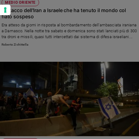
MEDIO ORIENTE
L'attacco dell'Iran a Israele che ha tenuto il mondo col
fiato sospeso
Era atteso da giorni in risposta al bombardamento dell'ambasciata iraniana
a Damasco. Nella notte tra sabato e domenica sono stati lanciati più di 300
tra droni e missili, quasi tutti intercettati dai sistema di difesa israeliani.
L’Iran: «Per noi la questione è chiusa». Resta da capire se e come ora
Roberto Zichittella
Israele reagirà all’attacco. Il presidente Usa Biden a Netanyahu: «Hai vinto,
incassa la vittoria»