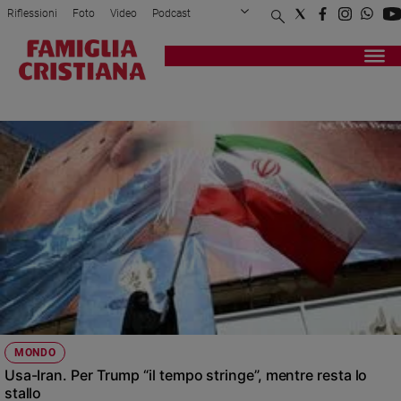
Riflessioni
Foto
Video
Podcast
Privacy Policy
Chi siamo
Contatti
Pubblicità
Attualità
Registrati
Redazione
Italia
NETANYAHU
Cronaca
Politica
Mondo
Economia
Legalità
e
giustizia
Sport
Interviste
Papa
MONDO
Papa
Usa-Iran. Per Trump “il tempo stringe”, mentre resta lo
stallo