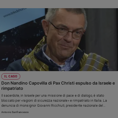
Tra i firmatari anche il cardinale di Rabat
IL CASO
Don Nandino Capovilla di Pax Christi espulso da Israele e
rimpatriato
Il sacerdote, in Israele per una missione di pace e di dialogo, è stato
bloccato per «ragioni di sicurezza nazionale» e rimpatriato in Italia. La
denuncia di monsignor Giovanni Ricchiuti, presidente nazionale del
movimento: «Situazione preoccupante. Ai controlli all'aeroporto Ben Gurion
Antonio Sanfrancesco
è stato bloccato e non sappiamo i motivi. Ho allertato anche il cardinale