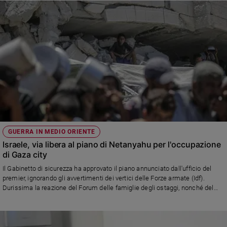
GUERRA IN MEDIO ORIENTE
Israele, via libera al piano di Netanyahu per l'occupazione
di Gaza city
Il Gabinetto di sicurezza ha approvato il piano annunciato dall'ufficio del
premier, ignorando gli avvertimenti dei vertici delle Forze armate (Idf).
Durissima la reazione del Forum delle famiglie degli ostaggi, nonché del
primo ministro britannico Keir Starmer e della Germania che sospende le
forniture di armi a Israele