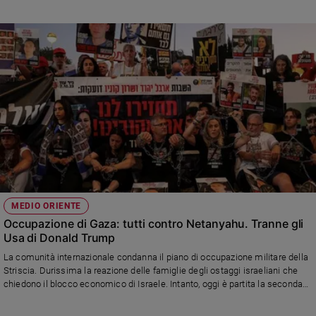
Pizzaballa»
MEDIO ORIENTE
Occupazione di Gaza: tutti contro Netanyahu. Tranne gli
Usa di Donald Trump
La comunità internazionale condanna il piano di occupazione militare della
Striscia. Durissima la reazione delle famiglie degli ostaggi israeliani che
chiedono il blocco economico di Israele. Intanto, oggi è partita la seconda
fase della missione umanitaria “Solidarity Path Operation" della Difesa
italiana per creare un ponte aereo tra la Giordania e la Striscia di Gaza