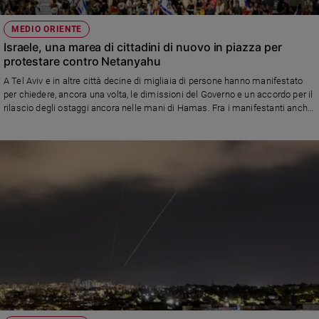
MEDIO ORIENTE
Israele, una marea di cittadini di nuovo in piazza per
protestare contro Netanyahu
A Tel Aviv e in altre città decine di migliaia di persone hanno manifestato
per chiedere, ancora una volta, le dimissioni del Governo e un accordo per il
rilascio degli ostaggi ancora nelle mani di Hamas. Fra i manifestanti anche
Benny Gantz, che pochi giorni fa ha dato le dimissioni dall'Esecutivo