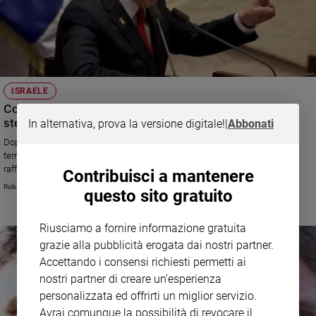
ISRAELE
Con le bombe su Gaza Netanyahu vuole salvare sé
stesso
In alternativa, prova la versione digitale!
|
Abbonati
Dopo i bombardamenti sono riprese anche alcune limitate operazioni di
terra. Intanto il "falco" Ben Gvir è rientrato nella coalizione di governo,
rafforzando così la posizione del primo ministro
Contribuisci a mantenere
Roberto Zichittella
questo sito gratuito
Riusciamo a fornire informazione gratuita
grazie alla pubblicità erogata dai nostri partner.
Accettando i consensi richiesti permetti ai
nostri partner di creare un'esperienza
personalizzata ed offrirti un miglior servizio.
Avrai comunque la possibilità di revocare il