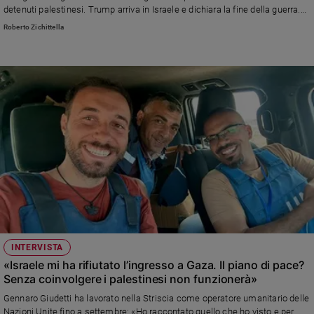
detenuti palestinesi. Trump arriva in Israele e dichiara la fine della guerra.
e
Oggi in Israele il vertice sul futuro di Gaza
giovani
Roberto Zichittella
Adolescenza
Bioetica
Vai
Riflessioni
Foto
Video
INTERVISTA
«Israele mi ha rifiutato l’ingresso a Gaza. Il piano di pace?
Podcast
Senza coinvolgere i palestinesi non funzionerà»
Gennaro Giudetti ha lavorato nella Striscia come operatore umanitario delle
Privacy
Nazioni Unite fino a settembre: «Ho raccontato quello che ho visto e per