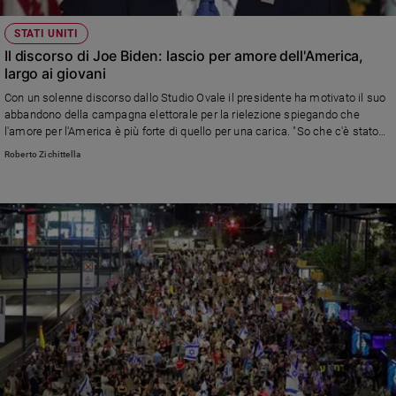
STATI UNITI
Il discorso di Joe Biden: lascio per amore dell'America,
largo ai giovani
Con un solenne discorso dallo Studio Ovale il presidente ha motivato il suo
abbandono della campagna elettorale per la rielezione spiegando che
l'amore per l'America è più forte di quello per una carica. "So che c'è stato
un tempo e un luogo per i lunghi anni di esperienza nella vita pubblica. Ma
Roberto Zichittella
c'è anche un tempo e un luogo per nuove voci, voci fresche, sì, voci giovani.
E quel tempo e quel luogo sono adesso". Ha ribadito il suo appoggio a
Kamala Harris. Nello stesso giorno il primo ministro israeliano Netanyahu
ha parlato al Congresso