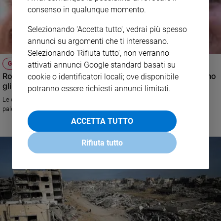
consenso in qualunque momento.
Selezionando 'Accetta tutto', vedrai più spesso
annunci su argomenti che ti interessano.
Selezionando 'Rifiuta tutto', non verranno
attivati annunci Google standard basati su
GAZA
Romi Gonen, Emili Damari e Doron Steinbrecher: chi sono
cookie o identificatori locali; ove disponibile
gli ostaggi rilasciati da Hamas
potranno essere richiesti annunci limitati.
Le donne tornate in Israele, Netanyahu libera 69 prigioniere e 21 minori
palestinesi
ACCETTA TUTTO
Rifiuta tutto