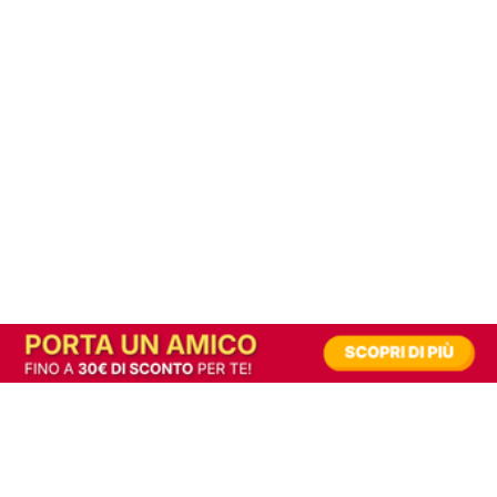
In alternativa, prova la versione digitale!
|
Abbonati
Contribuisci a mantenere questo sito gratuito
Riusciamo a fornire informazione gratuita grazie alla pubblicità erogata dai nostri
partner.
Accettando i consensi richiesti permetti ai nostri partner di creare un'esperienza