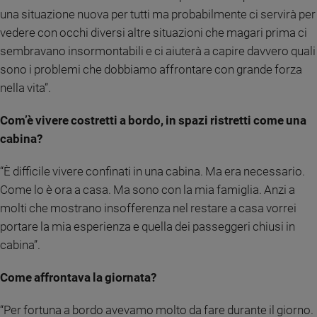
una situazione nuova per tutti ma probabilmente ci servirà per
Policy
vedere con occhi diversi altre situazioni che magari prima ci
sembravano insormontabili e ci aiuterà a capire davvero quali
Chi
sono i problemi che dobbiamo affrontare con grande forza
siamo
nella vita”.
Contatti
Com’è vivere costretti a bordo, in spazi ristretti come una
cabina?
Pubblicità
“È difficile vivere confinati in una cabina. Ma era necessario.
Registrati
Come lo è ora a casa. Ma sono con la mia famiglia. Anzi a
molti che mostrano insofferenza nel restare a casa vorrei
Redazione
portare la mia esperienza e quella dei passeggeri chiusi in
cabina”.
Social
Come affrontava la giornata?
“Per fortuna a bordo avevamo molto da fare durante il giorno.