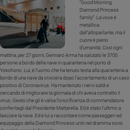
“Good Morning
Ambiente
Diamond Princess
e
Creato
family”. La voce è
Volontariato
metallica
Diritti
dall’altoparlante, ma il
Aziende
cuore è pieno
di
d’umanità. Così ogni
valore
mattina, per 27 giorni, Gennaro Arma ha salutato le 3700
Caso
persone a bordo della nave in quarantena nel porto di
della
Yokohono. Lui, è l’uomo che ha tenuto testa alla quarantena a
settimana
bordo di una nave da crociera dopo l’accertamento di un caso
Migranti
positivo di Coronavirus. Ha mantenuto i nervi saldi e
Diversità
e
cercando di migliorare la giornata di chi aveva contratto il
inclusione
virus. Gesto che gli è valsa l’onorificenza di commendatore
Costume
conferitagli dal Presidente Mattarella. Ed è stato l’ultimo a
lasciare la nave. Ed è lui a raccontare come passeggeri ed
Cultura
equipaggio della Diamond Princess uniti nel dramma sono
e
spettacoli