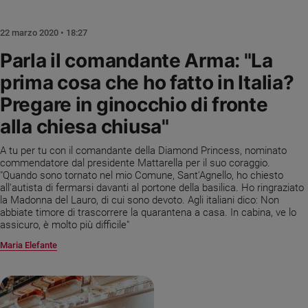
Chiesa
Chiesa
22 marzo 2020 • 18:27
Fede
Parla il comandante Arma: "La
e
prima cosa che ho fatto in Italia?
spiritualità
Pregare in ginocchio di fronte
Santi
Devozione
alla chiesa chiusa"
e
fede
A tu per tu con il comandante della Diamond Princess, nominato
commendatore dal presidente Mattarella per il suo coraggio.
Parola
"Quando sono tornato nel mio Comune, Sant'Agnello, ho chiesto
del
all'autista di fermarsi davanti al portone della basilica. Ho ringraziato
giorno
la Madonna del Lauro, di cui sono devoto. Agli italiani dico: Non
Santo
abbiate timore di trascorrere la quarantena a casa. In cabina, ve lo
assicuro, è molto più difficile"
del
giorno
Maria Elefante
Società
e
valori