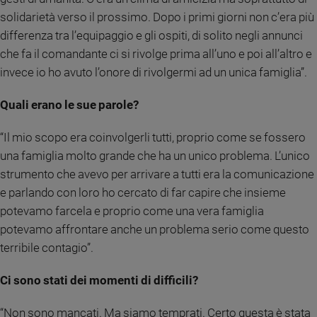
e
solidarietà verso il prossimo. Dopo i primi giorni non c’era più
giovani
differenza tra l’equipaggio e gli ospiti, di solito negli annunci
Adolescenza
che fa il comandante ci si rivolge prima all’uno e poi all’altro e
Bioetica
invece io ho avuto l’onore di rivolgermi ad un unica famiglia”.
Quali erano le sue parole?
Vai
“Il mio scopo era coinvolgerli tutti, proprio come se fossero
una famiglia molto grande che ha un unico problema. L’unico
Riflessioni
strumento che avevo per arrivare a tutti era la comunicazione
e parlando con loro ho cercato di far capire che insieme
Foto
potevamo farcela e proprio come una vera famiglia
potevamo affrontare anche un problema serio come questo
Video
terribile contagio”.
Podcast
Ci sono stati dei momenti di difficili?
Privacy
“Non sono mancati. Ma siamo temprati. Certo questa è stata