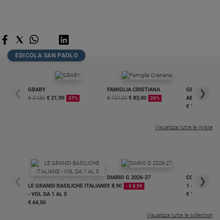
EDICOLA SAN PAOLO
GBABY
FAMIGLIA CRISTIANA
GBABY DIGITA
❮
❯
€ 34,80
€ 21,90
€ 104,00
€ 83,00
ABBONAMEN
37%
20%
€ 16,99
Visualizza tutte le riviste
DIARIO G 2026-27
COLLANA ARS
❮
❯
LE GRANDI BASILICHE ITALIANE
€ 8,90
1 - 2
- € 8,90
- VOL DA 1 AL 5
€ 18,50
€ 64,50
Visualizza tutte le collection