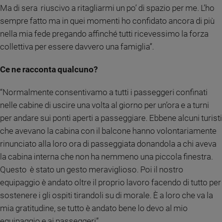
Ma di sera riuscivo a ritagliarmi un po’ di spazio per me. L’ho
sempre fatto ma in quei momenti ho confidato ancora di più
nella mia fede pregando affinché tutti ricevessimo la forza
collettiva per essere davvero una famiglia”.
Ce ne racconta qualcuno?
“Normalmente consentivamo a tutti i passeggeri confinati
nelle cabine di uscire una volta al giorno per un’ora e a turni
per andare sui ponti aperti a passeggiare. Ebbene alcuni turisti
che avevano la cabina con il balcone hanno volontariamente
rinunciato alla loro ora di passeggiata donandola a chi aveva
la cabina interna che non ha nemmeno una piccola finestra.
Questo è stato un gesto meraviglioso. Poi il nostro
equipaggio è andato oltre il proprio lavoro facendo di tutto per
sostenere i gli ospiti tirandoli su di morale. È a loro che va la
mia gratitudine, se tutto è andato bene lo devo al mio
equipaggio e ai passeggeri”.