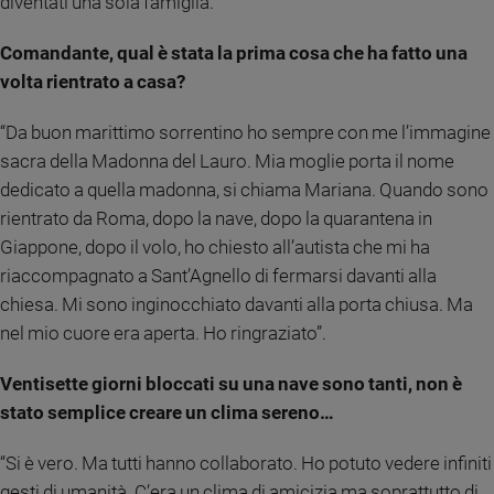
diventati una sola famiglia.
Sanremo
Comandante, qual è stata la prima cosa che ha fatto una
2026
volta rientrato a casa?
Cinema,
Tv
e
“Da buon marittimo sorrentino ho sempre con me l’immagine
streaming
sacra della Madonna del Lauro. Mia moglie porta il nome
Libri
dedicato a quella madonna, si chiama Mariana. Quando sono
Musica
rientrato da Roma, dopo la nave, dopo la quarantena in
Arte
Giappone, dopo il volo, ho chiesto all’autista che mi ha
riaccompagnato a Sant’Agnello di fermarsi davanti alla
Famiglia
ed
chiesa. Mi sono inginocchiato davanti alla porta chiusa. Ma
educazione
nel mio cuore era aperta. Ho ringraziato”.
Genitori
e
Ventisette giorni bloccati su una nave sono tanti, non è
figli
stato semplice creare un clima sereno…
Nonni
“Si è vero. Ma tutti hanno collaborato. Ho potuto vedere infiniti
Coppia
gesti di umanità. C’era un clima di amicizia ma soprattutto di
Scuola