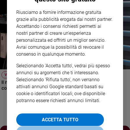
Policy
Riusciamo a fornire informazione gratuita
grazie alla pubblicità erogata dai nostri partner.
Chi
Accettando i consensi richiesti permetti ai
siamo
nostri partner di creare un'esperienza
personalizzata ed offrirti un miglior servizio.
Contatti
Avrai comunque la possibilità di revocare il
consenso in qualunque momento.
Pubblicità
Selezionando 'Accetta tutto', vedrai più spesso
annunci su argomenti che ti interessano.
Registrati
VIDEO
Selezionando 'Rifiuta tutto', non verranno
Il nuovo numero di Famiglia Cristiana raccontato dal
attivati annunci Google standard basati su
condirettore.
Redazione
cookie o identificatori locali; ove disponibile
potranno essere richiesti annunci limitati.
Social
ACCETTA TUTTO