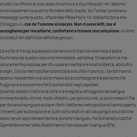
studio, ha offerto la sua casa che si trova a Guy Moquet, nel 18esimo
Sanremo
Arrondissement a quattro fermate dallo stadio. Su Twitter correvano
2026
messaggi come questo: «Place des Fêtes Paris 19. Abbiamo birra e te.
Cinema,
Coraggio» o «
rue de Turenne al marais. Non ci sono letti, ma vi
Tv
accogliamo per riscaldarvi, confortarvi e trovare una soluzione
» si sono
e
succeduti sin dall’inizio dell’emergenza».
streaming
Libri
La notte di Parigi squassata dal terrore di matrice islamista è stata
Musica
illuminata da questa reazione immediata, semplice, forse istintiva ma
sicuramente preziosa per chi vuole annientare le nostre libertà, abitudini,
Arte
svaghi. Con la metropolitana bloccata e la città in panico, i taxisti hanno
spento i tassametri e si sono messi ad accompagnare le persone che
Famiglia
ed
fuggivano e soccorrere feriti portandoli negli ospedali.
educazione
Quando sabato mattina la città si è svegliata oltraggiata dal sangue
innocente delle vittime, molti cittadini, parigini e turisti, si sono messi in fila
Genitori
per donare il sangue e aiutare i feriti. Nell’area metropolitana hanno aperto
e
19 centri per la donazione e «tutti sono stati invasi da parigini e turisti che
figli
sono venuti spontaneamente a donare il sangue», ha dichiarato il dottor
Nonni
Djamel Benomar dello Stabilimento francese per il sangue (Efs).
Coppia
Scuola