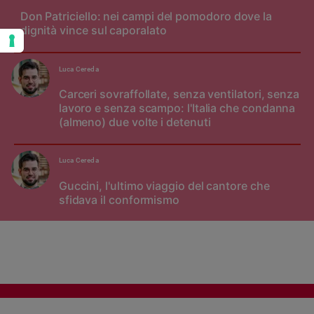
Don Patriciello: nei campi del pomodoro dove la
dignità vince sul caporalato
Luca Cereda
Carceri sovraffollate, senza ventilatori, senza
lavoro e senza scampo: l'Italia che condanna
(almeno) due volte i detenuti
Luca Cereda
Guccini, l'ultimo viaggio del cantore che
sfidava il conformismo