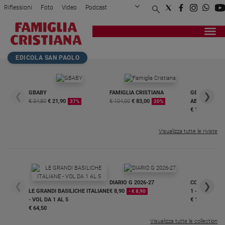
Riflessioni
Foto
Video
Podcast
Privacy Policy
Chi siamo
Contatti
Pubblicità
Attualità
Registrati
Redazione
Italia
Home page
>
Attualità
>
Quelle porte aperte dei ...
EDICOLA SAN PAOLO
Cronaca
Politica
Mondo
GBABY
FAMIGLIA CRISTIANA
GBABY DIGITA
❮
❯
€ 34,80
€ 21,90
€ 104,00
€ 83,00
ABBONAMEN
37%
20%
Economia
€ 16,99
Legalità
e
Visualizza tutte le riviste
giustizia
Sport
Interviste
DIARIO G 2026-27
COLLANA ARS
❮
❯
Papa
LE GRANDI BASILICHE ITALIANE
€ 8,90
1 - 2
- € 8,90
- VOL DA 1 AL 5
€ 18,50
Papa
€ 64,50
Visualizza tutte le collection