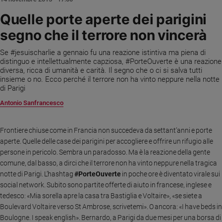
Ambiente
Quelle porte aperte dei parigini
e
Creato
segno che il terrore non vincerà
Volontariato
Se #jesuischarlie a gennaio fu una reazione istintiva ma piena di
Diritti
distinguo e intellettualmente capziosa, #PorteOuverte è una reazione
Aziende
diversa, ricca di umanità e carità. Il segno che o ci si salva tutti
di
insieme o no. Ecco perché il terrore non ha vinto neppure nella notte
valore
di Parigi
Caso
Antonio Sanfrancesco
della
settimana
Frontiere chiuse come in Francia non succedeva da settant’anni e porte
Migranti
aperte. Quelle delle case dei parigini per accogliere e offrire un rifugio alle
Diversità
persone in pericolo. Sembra un paradosso. Ma è la reazione della gente
e
comune, dal basso, a dirci che il terrore non ha vinto neppure nella tragica
inclusione
notte di Parigi. L’hashtag
#PorteOuverte
in poche ore è diventato virale sui
Costume
social network. Subito sono partite offerte di aiuto in francese, inglese e
tedesco: «Mia sorella apre la casa tra Bastiglia e Voltaire», «se siete a
Cultura
Boulevard Voltaire verso St Ambrose, scrivetemi». O ancora: «I have beds in
e
Boulogne. I speak english». Bernardo, a Parigi da due mesi per una borsa di
spettacoli