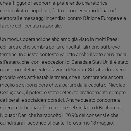
che affliggono l’economia, preferendo una retorica
Sanremo
nazionalista e populista, fatta di concessioni di ‘mance’
2026
elettorali e messaggi incendiari contro l’Unione Europea e a
Cinema,
favore dell’identità nazionale.
Tv
e
Un modus operandi che abbiamo già visto in molti Paesi
streaming
dell’area e che sembra portare risultati, almeno sul breve
Libri
termine. In questo contesto va letto anche il voto dei rumeni
Musica
all’estero, che, con le eccezioni di Canada e Stati Uniti, è stato
Arte
quasi completamente a favore di Simion. Si tratta di un vero e
Famiglia
proprio voto anti-establishment, che si comprende ancora
ed
meglio se si considera che, a partire dalla caduta di Nicolae
educazione
Ceaușescu, il potere è stato detenuto praticamente sempre
Genitori
da liberali e socialdemocratici. Anche questo concorre a
e
spiegare la buona affermazione del sindaco di Bucharest,
figli
Nicușor Dan, che ha raccolto il 20,9% dei consensi e che
Nonni
quindi sarà il secondo sfidante il prossimo 18 maggio.
Coppia
Scuola