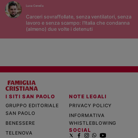
Luca Cereda
Carceri sovraffollate, senza ventilatori, senza
lavoro e senza scampo: l'Italia che condanna
(almeno) due volte i detenuti
I SITI SAN PAOLO
NOTE LEGALI
GRUPPO EDITORIALE
PRIVACY POLICY
SAN PAOLO
INFORMATIVA
BENESSERE
WHISTLEBLOWING
SOCIAL
TELENOVA