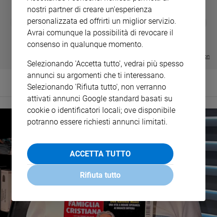
nostri partner di creare un'esperienza
DIARIO G 2026-27
COLLANA ARS
personalizzata ed offrirti un miglior servizio.
❮
❯
LE GRANDI BASILICHE ITALIANE
€ 8,90
1 - 2
- € 8,90
Avrai comunque la possibilità di revocare il
- VOL DA 1 AL 5
€ 18,50
consenso in qualunque momento.
€ 64,50
Visualizza tutte le collection
Selezionando 'Accetta tutto', vedrai più spesso
annunci su argomenti che ti interessano.
Selezionando 'Rifiuta tutto', non verranno
attivati annunci Google standard basati su
cookie o identificatori locali; ove disponibile
potranno essere richiesti annunci limitati.
ACCETTA TUTTO
Rifiuta tutto