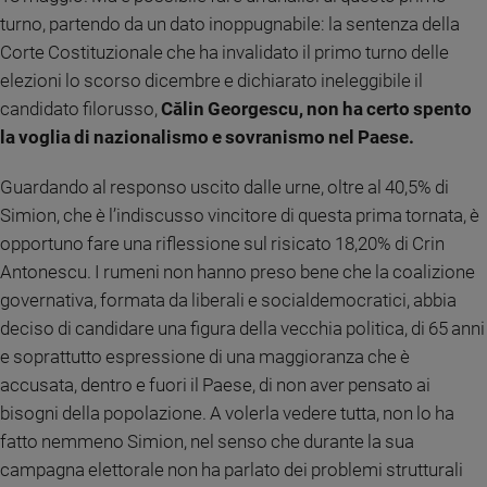
Ambiente
turno, partendo da un dato inoppugnabile: la sentenza della
e
Corte Costituzionale che ha invalidato il primo turno delle
Creato
elezioni lo scorso dicembre e dichiarato ineleggibile il
Volontariato
candidato filorusso,
Călin Georgescu, non ha certo spento
Diritti
la voglia di nazionalismo e sovranismo nel Paese.
Aziende
di
Guardando al responso uscito dalle urne, oltre al 40,5% di
valore
Simion, che è l’indiscusso vincitore di questa prima tornata, è
Caso
della
opportuno fare una riflessione sul risicato 18,20% di Crin
settimana
Antonescu. I rumeni non hanno preso bene che la coalizione
Migranti
governativa, formata da liberali e socialdemocratici, abbia
Diversità
deciso di candidare una figura della vecchia politica, di 65 anni
e
e soprattutto espressione di una maggioranza che è
inclusione
accusata, dentro e fuori il Paese, di non aver pensato ai
Costume
bisogni della popolazione. A volerla vedere tutta, non lo ha
fatto nemmeno Simion, nel senso che durante la sua
Cultura
e
campagna elettorale non ha parlato dei problemi strutturali
spettacoli