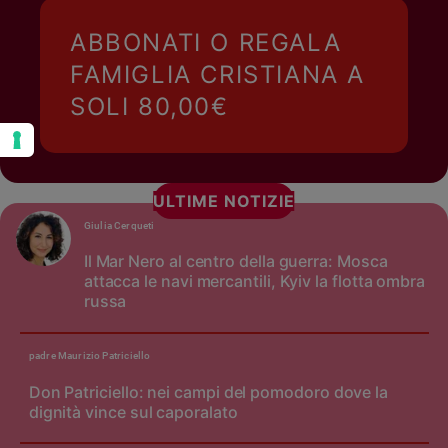
ABBONATI O REGALA
FAMIGLIA CRISTIANA A
SOLI 80,00€
ULTIME NOTIZIE
Giulia Cerqueti
Il Mar Nero al centro della guerra: Mosca
attacca le navi mercantili, Kyiv la flotta ombra
russa
padre Maurizio Patriciello
Don Patriciello: nei campi del pomodoro dove la
dignità vince sul caporalato