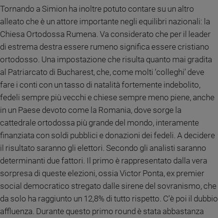
Tornando a Simion ha inoltre potuto contare su un altro
e
giovani
alleato che è un attore importante negli equilibri nazionali: la
Adolescenza
Chiesa Ortodossa Rumena. Va considerato che per il leader
Bioetica
di estrema destra essere rumeno significa essere cristiano
ortodosso. Una impostazione che risulta quanto mai gradita
al Patriarcato di Bucharest, che, come molti ‘colleghi’ deve
Vai
fare i conti con un tasso di natalità fortemente indebolito,
fedeli sempre più vecchi e chiese sempre meno piene, anche
in un Paese devoto come la Romania, dove sorge la
Riflessioni
cattedrale ortodossa più grande del mondo, interamente
finanziata con soldi pubblici e donazioni dei fedeli. A decidere
Foto
il risultato saranno gli elettori. Secondo gli analisti saranno
determinanti due fattori. Il primo è rappresentato dalla vera
Video
sorpresa di queste elezioni, ossia Victor Ponta, ex premier
social democratico stregato dalle sirene del sovranismo, che
Podcast
da solo ha raggiunto un 12,8% di tutto rispetto. C’è poi il dubbio
affluenza. Durante questo primo round è stata abbastanza
Privacy