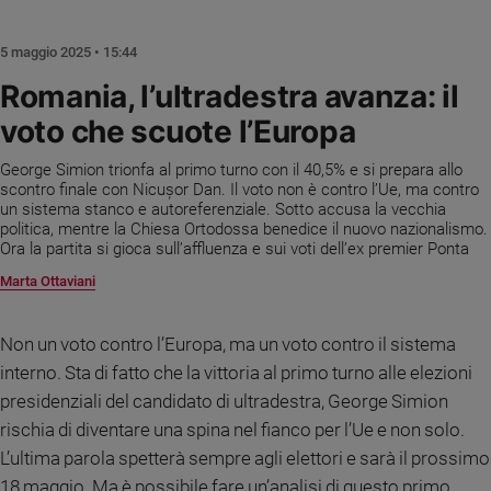
Chiesa
Chiesa
5 maggio 2025 • 15:44
Fede
Romania, l’ultradestra avanza: il
e
voto che scuote l’Europa
spiritualità
Santi
George Simion trionfa al primo turno con il 40,5% e si prepara allo
Devozione
scontro finale con Nicușor Dan. Il voto non è contro l’Ue, ma contro
un sistema stanco e autoreferenziale. Sotto accusa la vecchia
e
politica, mentre la Chiesa Ortodossa benedice il nuovo nazionalismo.
fede
Ora la partita si gioca sull’affluenza e sui voti dell’ex premier Ponta
Parola
Marta Ottaviani
del
giorno
Santo
Non un voto contro l’Europa, ma un voto contro il sistema
del
interno. Sta di fatto che la vittoria al primo turno alle elezioni
giorno
presidenziali del candidato di ultradestra, George Simion
rischia di diventare una spina nel fianco per l’Ue e non solo.
Società
e
L’ultima parola spetterà sempre agli elettori e sarà il prossimo
valori
18 maggio. Ma è possibile fare un’analisi di questo primo