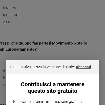
NI/ENF
GUE/NGL
PPE
11) Di che gruppo fan parte il Movimento 5 Stelle
all’Europarlamento?
In alternativa, prova la versione digitale!
|
Abbonati
EFDD
Gruppo Nigel Farage “IR”
Contribuisci a mantenere
PPE
questo sito gratuito
Riusciamo a fornire informazione gratuita