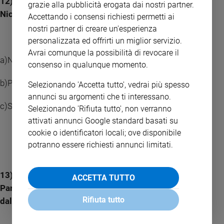
12) Di che partito fa parte all’Europarlamento il Pd di
grazie alla pubblicità erogata dai nostri partner.
Nicola Zingaretti?
Accettando i consensi richiesti permetti ai
nostri partner di creare un'esperienza
personalizzata ed offrirti un miglior servizio.
Avrai comunque la possibilità di revocare il
a)Ni/ENF
consenso in qualunque momento.
b)PPE
Selezionando 'Accetta tutto', vedrai più spesso
annunci su argomenti che ti interessano.
c)S&D
Selezionando 'Rifiuta tutto', non verranno
attivati annunci Google standard basati su
cookie o identificatori locali; ove disponibile
potranno essere richiesti annunci limitati.
13) Quale dei seguenti leader ha dichiarato che al
ACCETTA TUTTO
Parlamento europeo si batterà per l’uscita dell’Italia
Rifiuta tutto
dall’Unione europea?