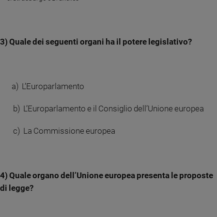
e
giovani
Adolescenza
3) Quale dei seguenti organi ha il potere legislativo?
Bioetica
Vai
a) L’Europarlamento
b) L’Europarlamento e il Consiglio dell’Unione europea
Riflessioni
c) La Commissione europea
Foto
Video
4) Quale organo dell’Unione europea presenta le proposte
di legge?
Podcast
Privacy