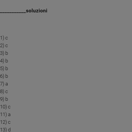
___________soluzioni
1) c
2) c
3) b
4) b
5) b
6) b
7) a
8) c
9) b
10) c
11) a
12) c
13) d