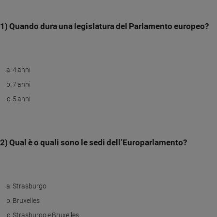
Sanremo
2026
1) Quando dura una legislatura del Parlamento europeo?
Cinema,
Tv
e
streaming
4 anni
Libri
7 anni
Musica
5 anni
Arte
Famiglia
ed
educazione
2) Qual è o quali sono le sedi dell’Europarlamento?
Genitori
e
figli
Strasburgo
Nonni
Bruxelles
Coppia
Strasburgo e Bruxelles
Scuola