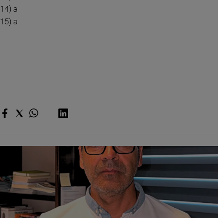
14) a
15) a