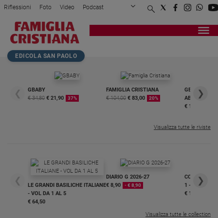
Riflessioni
Foto
Video
Podcast
Privacy Policy
Chi siamo
Contatti
Pubblicità
Attualità
Registrati
Redazione
Italia
Home page
>
Attualità
>
Sai davvero per chi e ch...
EDICOLA SAN PAOLO
Cronaca
Politica
Mondo
GBABY
FAMIGLIA CRISTIANA
GBABY DIGITA
❮
❯
€ 34,80
€ 21,90
€ 104,00
€ 83,00
ABBONAMEN
37%
20%
Economia
€ 16,99
Legalità
e
Visualizza tutte le riviste
giustizia
Sport
Interviste
DIARIO G 2026-27
COLLANA ARS
❮
❯
Papa
LE GRANDI BASILICHE ITALIANE
€ 8,90
1 - 2
- € 8,90
- VOL DA 1 AL 5
€ 18,50
Papa
€ 64,50
Visualizza tutte le collection