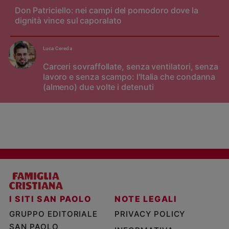
Don Patriciello: nei campi del pomodoro dove la
dignità vince sul caporalato
Luca Cereda
Carceri sovraffollate, senza ventilatori, senza
lavoro e senza scampo: l'Italia che condanna
(almeno) due volte i detenuti
I SITI SAN PAOLO
NOTE LEGALI
GRUPPO EDITORIALE
PRIVACY POLICY
SAN PAOLO