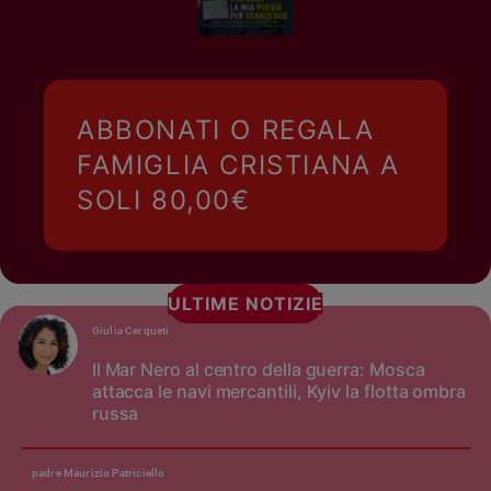
ABBONATI O REGALA
FAMIGLIA CRISTIANA A
SOLI 80,00€
ULTIME NOTIZIE
Giulia Cerqueti
Il Mar Nero al centro della guerra: Mosca
attacca le navi mercantili, Kyiv la flotta ombra
russa
padre Maurizio Patriciello