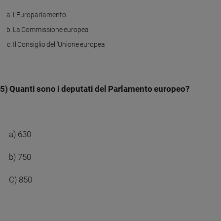
Policy
L’Europarlamento
La Commissione europea
Chi
Il Consiglio dell’Unione europea
siamo
Contatti
5) Quanti sono i deputati del Parlamento europeo?
Pubblicità
Registrati
a) 630
Redazione
b) 750
C) 850
Social