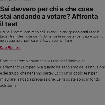
Ambiente
Sai davvero per chi e che cosa
e
Creato
stai andando a votare? Affronta
Volontariato
il test
Diritti
Aziende
Chi ha il potere legislativo nell'Unione? In che gruppo confluisce la
di
Lega? Gli inglesi votano? 15 domande (e risposte) per capire quanto
ne sappiamo di politica e istituzioni comunitarie
valore
Caso
Katia Fitermann
della
settimana
Domani saremo chiamati alle urne per l rinnovo del
Migranti
Parlamento Europeo. Ma quanto ne sappiamo delle istituzioni
Diversità
e dei gruppi che ne fanno parte? Ecco un priccolo test per
e
misurare la nostra preparazione. Le risposte sono in fondo
inclusione
agli items.
Costume
Cultura
e
spettacoli