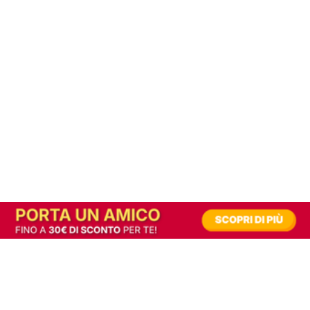
In alternativa, prova la versione digitale!
|
Abbonati
Contribuisci a mantenere questo sito gratuito
Riusciamo a fornire informazione gratuita grazie alla pubblicità erogata dai nostri
partner.
Accettando i consensi richiesti permetti ai nostri partner di creare un'esperienza