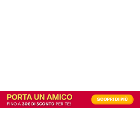
In alternativa, prova la versione digitale!
|
Abbonati
Contribuisci a mantenere questo sito gratuito
Riusciamo a fornire informazione gratuita grazie alla pubblicità erogata dai nostri
partner.
Accettando i consensi richiesti permetti ai nostri partner di creare un'esperienza