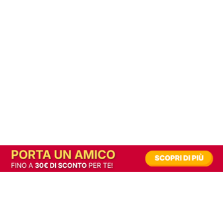
In alternativa, prova la versione digitale!
|
Abbonati
Contribuisci a mantenere questo sito gratuito
Riusciamo a fornire informazione gratuita grazie alla pubblicità erogata dai nostri
partner.
Accettando i consensi richiesti permetti ai nostri partner di creare un'esperienza