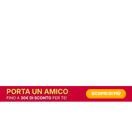
In alternativa, prova la versione digitale!
|
Abbonati
Contribuisci a mantenere questo sito gratuito
Riusciamo a fornire informazione gratuita grazie alla pubblicità erogata dai nostri
partner.
Accettando i consensi richiesti permetti ai nostri partner di creare un'esperienza