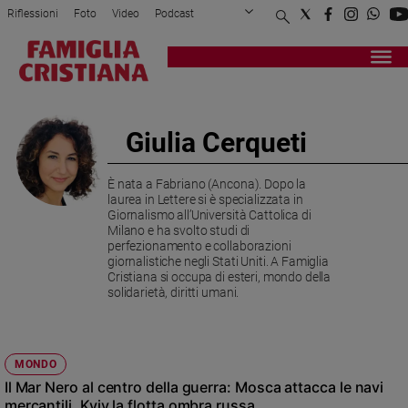
Riflessioni
Foto
Video
Podcast
Privacy Policy
Chi siamo
Contatti
Pubblicità
Attualità
Registrati
Redazione
Italia
Cronaca
Giulia Cerqueti
Politica
Mondo
È nata a Fabriano (Ancona). Dopo la
Economia
laurea in Lettere si è specializzata in
Legalità
Giornalismo all’Università Cattolica di
Milano e ha svolto studi di
e
perfezionamento e collaborazioni
giustizia
giornalistiche negli Stati Uniti. A Famiglia
Sport
Cristiana si occupa di esteri, mondo della
solidarietà, diritti umani.
Interviste
Papa
MONDO
Papa
Il Mar Nero al centro della guerra: Mosca attacca le navi
mercantili, Kyiv la flotta ombra russa