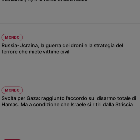
Chiesa
Chiesa
Fede
e
spiritualità
MONDO
Russia-Ucraina, la guerra dei droni e la strategia del
Santi
terrore che miete vittime civili
Devozione
e
fede
Parola
del
giorno
MONDO
Santo
Svolta per Gaza: raggiunto l’accordo sul disarmo totale di
del
Hamas. Ma a condizione che Israele si ritiri dalla Striscia
giorno
Società
e
valori