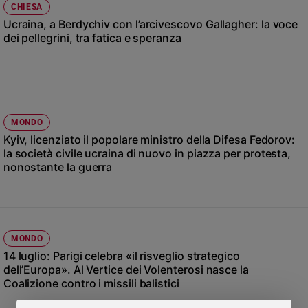
CHIESA
Ambiente
Ucraina, a Berdychiv con l’arcivescovo Gallagher: la voce
e
dei pellegrini, tra fatica e speranza
Creato
Volontariato
Diritti
Aziende
di
valore
MONDO
Caso
Kyiv, licenziato il popolare ministro della Difesa Fedorov:
la società civile ucraina di nuovo in piazza per protesta,
della
nonostante la guerra
settimana
Migranti
Diversità
e
inclusione
MONDO
Costume
14 luglio: Parigi celebra «il risveglio strategico
dell’Europa». Al Vertice dei Volenterosi nasce la
Cultura
Coalizione contro i missili balistici
e
spettacoli