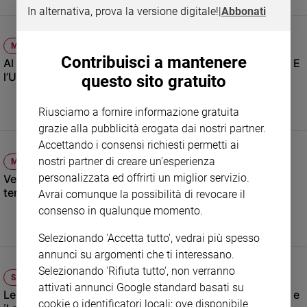
In alternativa, prova la versione digitale!
|
Abbonati
Sanremo
2026
MONDO
Cinema,
Contribuisci a mantenere
Al vertice di Ankara nasce una nuova Nato più europea. E
Tv
l’Ucraina diventa partner cruciale per la difesa comune
questo sito gratuito
e
streaming
Libri
Riusciamo a fornire informazione gratuita
grazie alla pubblicità erogata dai nostri partner.
Musica
Accettando i consensi richiesti permetti ai
Arte
nostri partner di creare un'esperienza
MONDO
Famiglia
personalizzata ed offrirti un miglior servizio.
Vertice Nato ad Ankara: con il disimpegno di Trump, è
ed
tempo di una nuova Alleanza sotto l’egida dell’Europa
Avrai comunque la possibilità di revocare il
educazione
consenso in qualunque momento.
Genitori
e
Selezionando 'Accetta tutto', vedrai più spesso
figli
annunci su argomenti che ti interessano.
Nonni
Selezionando 'Rifiuta tutto', non verranno
SOCIETÀ E VALORI
attivati annunci Google standard basati su
Coppia
Lega del Filo d’oro: da più di 60 anni insieme oltre il buio e
cookie o identificatori locali; ove disponibile
Scuola