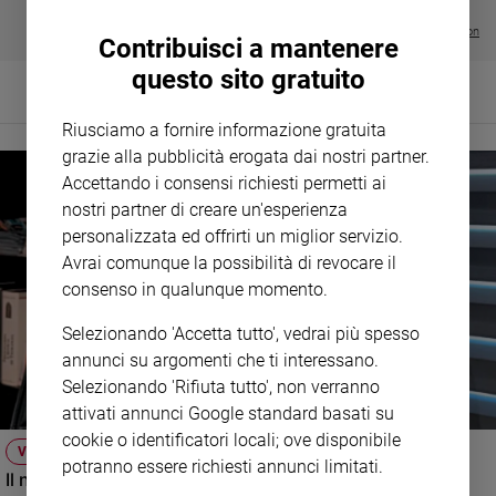
€ 64,50
Policy
Visualizza tutte le collection
Contribuisci a mantenere
questo sito gratuito
Chi
siamo
Riusciamo a fornire informazione gratuita
grazie alla pubblicità erogata dai nostri partner.
Contatti
Accettando i consensi richiesti permetti ai
nostri partner di creare un'esperienza
Pubblicità
personalizzata ed offrirti un miglior servizio.
Avrai comunque la possibilità di revocare il
Registrati
consenso in qualunque momento.
Selezionando 'Accetta tutto', vedrai più spesso
Redazione
annunci su argomenti che ti interessano.
Selezionando 'Rifiuta tutto', non verranno
Social
attivati annunci Google standard basati su
cookie o identificatori locali; ove disponibile
VIDEO
potranno essere richiesti annunci limitati.
Il nuovo numero di Famiglia Cristiana raccontato dal