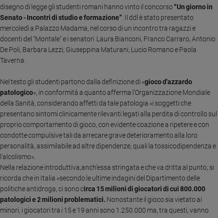
Ambiente
disegno di legge gli studenti romani hanno vinto il concorso
“Un giorno in
e
Senato - Incontri di studio e formazione”
. Il ddl è stato presentato
Creato
mercoledì a Palazzo Madama, nel corso di un incontro tra ragazzi e
docenti del "Montale" e i senatori Laura Bianconi, Franco Carraro, Antonio
Volontariato
De Poli, Barbara Lezzi, Giuseppina Maturani, Lucio Romano e Paola
Diritti
Taverna.
Aziende
di
Nel testo gli studenti partono dalla definizione di «
gioco d'azzardo
valore
patologico
», in conformità a quanto afferma l'Organizzazione Mondiale
Caso
della Sanità, considerando affetti da tale patologia «i soggetti che
della
presentano sintomi clinicamente rilevanti legati alla perdita di controllo sul
settimana
proprio comportamento di gioco, con evidente coazione a ripetere e con
Migranti
condotte compulsive tali da arrecare grave deterioramento alla loro
Diversità
personalità, assimilabile ad altre dipendenze, quali la tossicodipendenza e
e
l'alcolismo».
inclusione
Nella relazione introduttiva,anch’essa stringata e che va dritta al punto, si
Costume
ricorda che in Italia «secondo le ultime indagini del Dipartimento delle
politiche antidroga, ci sono c
irca 15 milioni di giocatori di cui 800.000
Cultura
patologici e 2 milioni problematici.
Nonostante il gioco sia vietato ai
e
minori, i giocatori tra i 15 e 19 anni sono 1.250.000
ma, tra questi, vanno
spettacoli