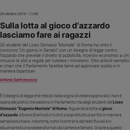
Chiesa
Chiesa
20 ottobre 2016 • 11:00
Fede
Sulla lotta al gioco d'azzardo
e
lasciamo fare ai ragazzi
spiritualità
Santi
Gli studenti del Liceo Ginnasio “Montale” di Roma ha vinto il
Devozione
concorso “Un giorno in Senato” con un disegno di legge contro
l’azzardo che prevede il divieto di pubblicità, incentivi economici a chi
e
rimuove le slot e regole per tutelare i minorenni. Otto articoli semplici
fede
e chiari che il Parlamento farebbe bene ad approvare subito e in
Parola
maniera bipartisan
del
Antonio Sanfrancesco
giorno
Santo
del
È il disegno di legge che mezza Italia sogna di vedere approvato. Non è
giorno
opera dei politici che siedono in Parlamento ma degli studenti del
Liceo
Ginnasio “Eugenio Montale” di Roma
. Riguarda la lotta al
gioco
Società
d’azzardo
, è breve (8 articoli in tutto) e soprattutto è scritto in maniera
e
semplice e chiara. Insomma, tutto il contrario dei testi fluviali e in
valori
allucinante burocratese sfornati da Camera e Senato. Grazie a questo