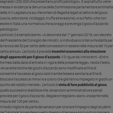
segnalati i 200.000 che presentano profili patologici». E soprattutto viene
Sanremo
messa in evidenza la denuncia della Commissione parlamentare antimafia
2026
della XVI Legislatura sui «fenomeni di illegalità legati al settore del gioco
(usura, estorsione, riciclaggio, truffa ed evasione)» e sul fatto «che non
Cinema,
Tv
esiste in Italia una normativa che scoraggi e prevenga il gioco d'azzardo
e
patologico».
streaming
L’articolo 2 è semplicissimo: «A decorrere dal 1° gennaio 2018, con decreto
del Presidente del Consiglio dei ministri, si individuano criteri e modalità per
Libri
la revoca del 50 per cento delle concessioni in essere nella misura del 10 per
Musica
cento annuo». L’articolo 4 prevede
incentivi economici alla rimozione
Arte
degli apparecchi per il gioco d’azzardo
. Il 5 riguarda i minorenni: «Entro
tre mesi dalla data di entrata in vigore della presente legge», recita il testo,
Famiglia
«le caratteristiche dei giochi d’azzardo sono modificate al fine di
ed
educazione
consentire l’accesso al gioco solo tramite tessera sanitaria al fine di
bloccare l’accesso ai minori e a coloro che già hanno impiegato in giochi un
Genitori
quinto del reddito mensile». L’articolo 6
vieta di fare pubblicità al gioco
,
e
quello successivo stabilisce che «le sanzioni amministrative e penali
figli
previste per il gioco d’azzardo, illegale e irregolare» siano «inasprite nella
Nonni
misura del 100 per cento».
Coppia
Il modo migliore da parte dei senatori per onorare l’impegno degli studenti
Scuola
del “Montale” è prendere questo disegno di legge e approvarlo in maniera