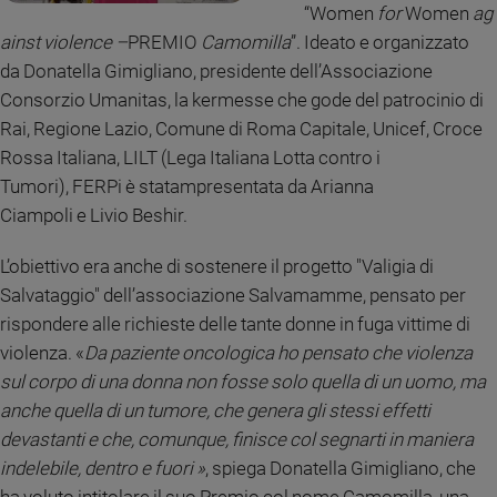
“Women
for
Women
ag
Ambiente
e
ainst violence –
PREMIO
Camomilla
”. Ideato e organizzato
Creato
da Donatella Gimigliano, presidente dell’Associazione
Volontariato
Consorzio Umanitas, la kermesse che gode del patrocinio di
Diritti
Rai, Regione Lazio, Comune di Roma Capitale, Unicef, Croce
Aziende
Rossa Italiana, LILT (Lega Italiana Lotta contro i
di
Tumori), FERPi è statampresentata da Arianna
valore
Ciampoli e Livio Beshir.
Caso
della
L’obiettivo era anche di sostenere il progetto "Valigia di
settimana
Salvataggio" dell’associazione Salvamamme, pensato per
Migranti
rispondere alle richieste delle tante donne in fuga vittime di
Diversità
e
violenza. «
Da paziente oncologica ho pensato che violenza
inclusione
sul corpo di una donna non fosse solo quella di un uomo, ma
Costume
anche quella di un tumore, che genera gli stessi effetti
devastanti e che, comunque, finisce col segnarti in maniera
Cultura
indelebile, dentro e fuori »
, spiega Donatella Gimigliano, che
e
spettacoli