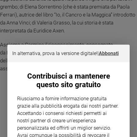
grembo; di Elena Sorrentino (che è stata premiata da Paola
Policy
Ferrari), autrice del libro “Io, il Cancro e la Maggica” introdotto
da Anna Vinci; di Valeria Grasso, la cui storia è stata
Chi
interpretata da Euridice Axen.
siamo
Assieme a Carmine il riconoscimento, consegnato
Contatti
da Barbara Bouchet, è andato alla Presidente
In alternativa, prova la versione digitale!
|
Abbonati
dell’Associazione Edela, Roberta Beolchi, impegnata ad
Pubblicità
assistere gli orfani del femminicidio.
Contribuisci a mantenere
Registrati
questo sito gratuito
Redazione
Riusciamo a fornire informazione gratuita
grazie alla pubblicità erogata dai nostri partner.
Social
Accettando i consensi richiesti permetti ai
nostri partner di creare un'esperienza
personalizzata ed offrirti un miglior servizio.
Avrai comunque la possibilità di revocare il