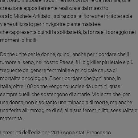
ha voluto intitolare il suo Premio col nome Camomilla, una
creazione appositamente realizzata dal maestro
Sanremo
2026
orafo Michele Affidato, ispirandosi al fiore che in fitoterapia
Cinema,
viene utilizzato per rinvigorire piante malate e
Tv
che rappresenta quindi la solidarietà, la forza e il coraggio nei
e
momenti difficili.
streaming
Libri
Donne unite per le donne, quindi, anche per ricordare che il
Musica
tumore al seno, nel nostro Paese, è il big killer più letale e più
Arte
frequente del genere femminile e principale causa di
mortalità oncologica. E per ricordare che ogni anno, in
Famiglia
ed
Italia, oltre 100 donne vengono uccise da uomini, quasi
educazione
sempre quelli che sostengono di amarle. Violenza che, per
Genitori
una donna, non è soltanto una minaccia di morte, ma anche
e
una ferita all’immagine di sé, alla sua femminilità, sessualità e
figli
maternità.
Nonni
Coppia
I premiati dell'edizione 2019 sono stati Francesco
Scuola