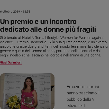
Chiesa
Chiesa
6 ottobre 2019 • 18:53
Fede
Un premio e un incontro
e
dedicato alle donne più fragili
spiritualità
Santi
Si è tenuto all’Hotel A.Roma Lifestyle "Women for Women against
Devozione
violence – Premio Camomilla”. Alla sua quinta edizione, è un evento
unico che unisce due grandi temi del mondo femminile, la violenza di
e
genere e quella del tumore al seno, partendo dalle cicatrici e dai
fede
segni indelebili che lasciano nel corpo e nell’anima di una donna.
Parola
Giusi Galimberti
del
giorno
Santo
del
giorno
Emozioni e sorrisi
hanno trascinato il
Società
pubblico della V
e
valori
edizione di