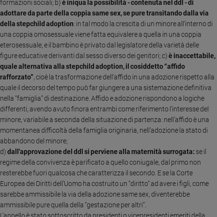
formazioni sociali; b)
è iniqua la possibilità - contenuta nel ddl - di
Sanremo
adottare da parte della coppia same sex, se pure transitando dalla via
2026
della stepchild adoption
: in tal modo la crescita di un minore all’interno di
una coppia omosessuale viene fatta equivalere a quella in una coppia
Cinema,
eterosessuale, e il bambino è privato dal legislatore della varietà delle
Tv
figure educative derivanti dal sesso diverso dei genitori; c)
è inaccettabile,
e
streaming
quale alternativa alla stepchild adoption, il cosiddetto “affido
rafforzato”
, cioè la trasformazione dell’affido in una adozione rispetto alla
Libri
quale il decorso del tempo può far giungere a una sistemazione definitiva
Musica
nella “famiglia” di destinazione.
Affido e adozione rispondono a logiche
Arte
differenti, avendo avuto finora entrambi come riferimento l’interesse del
minore, variabile a seconda della situazione di partenza: nell’affido è una
Famiglia
momentanea difficoltà della famiglia originaria, nell’adozione la stato di
ed
abbandono del minore;
educazione
d)
dall'approvazione del ddl si perviene alla maternità surrogata:
se il
Genitori
regime della convivenza è parificato a quello coniugale, dal primo non
e
resterebbe fuori qualcosa che caratterizza il secondo. E se la Corte
figli
Europea dei Diritti dell’Uomo ha costruito un “diritto” ad avere i figli, come
Nonni
sarebbe ammissibile la via della adozione same sex, diventerebbe
Coppia
ammissibile pure quella della “gestazione per altri”.
L’appello è stato sottoscritto da presidenti o vicepresidenti emeriti della
Scuola