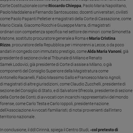
e
Corte Costituzionale come
Riccardo Chieppa
, Paolo Maria Napolitano,
giovani
Paolo Maddalena e Fernando Santosuosso; docenti universitari, civilisti
come Paolo Papanti Pelletier e magistrati della Corte di Cassazione, come
Adolescenza
Mario Cicala, Giacomo Rocchi e Giuseppe Marra, di magistrati
Bioetica
ordinari con competenza specifica nel settore dei minori come Simonetta
Matone, sostituto procuratore generale a Roma e
Maria Cristina
Rizzo
, procuratore della Repubblica per i minorenni a Lecce, o da poco
Vai
andati in congedo con immutato prestigio, come
Alda Maria Vanoni
, già
presidente di sezione civile al Tribunale di Milano e Renato
Samek Lodovici, già presidente di Corte di assise a Milano, o già
Riflessioni
componenti del Consiglio Superiore della Magistratura come
Antonello Racanelli, Fabio Massimo Gallo e Francesco Mario Agnoli;
di magistrati di altre giurisdizioni, come Claudio Zucchelli, presidente di
Foto
sezione del Consiglio di Stato, e di Salvatore Sfrecola, presidente di sezione
della Corte dei Conti; di avvocati con incarichi rappresentativi del mondo
Video
forense, come Carlo Testa e Carlo Ioppoli, presidente nazione.
dell’Associazione Avvocati familiaristi; di notai provenienti dall’intero
Podcast
territorio nazionale .
In conclusione, il ddl Cirinnà, spiega il Centro Studi, «
col pretesto di
Privacy