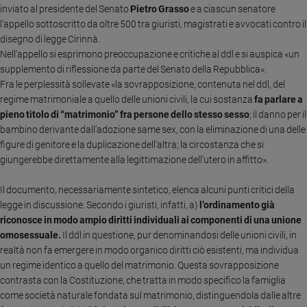
inviato al presidente del Senato
Pietro Grasso
e a ciascun senatore
Ambiente
e
l’appello sottoscritto da oltre 500 tra giuristi, magistrati e avvocati contro il
Creato
disegno di legge Cirinnà.
Nell'appello si esprimono preoccupazione e critiche al ddl e si auspica «un
Volontariato
supplemento di riflessione da parte del Senato della Repubblica».
Diritti
Fra le perplessità sollevate «la sovrapposizione, contenuta nel ddl, del
Aziende
regime matrimoniale a quello delle unioni civili, la cui sostanza
fa parlare a
di
pieno titolo di “matrimonio” fra persone dello stesso sesso
; il danno per il
valore
bambino derivante dall'adozione same sex, con la eliminazione di una delle
Caso
figure di genitore e la duplicazione dell'altra; la circostanza che si
della
giungerebbe direttamente alla legittimazione dell'utero in affitto».
settimana
Migranti
Il documento, necessariamente sintetico, elenca alcuni punti critici della
Diversità
legge in discussione. Secondo i giuristi, infatti, a)
l’ordinamento già
e
riconosce in modo ampio diritti individuali ai componenti di una unione
inclusione
omosessuale.
Il ddl in questione, pur denominandosi delle unioni civili, in
Costume
realtà non fa emergere in modo organico diritti ciò esistenti, ma individua
un regime identico a quello del matrimonio. Questa sovrapposizione
Cultura
contrasta con la Costituzione, che tratta in modo specifico la famiglia
e
come società naturale fondata sul matrimonio, distinguendola dalle altre
spettacoli