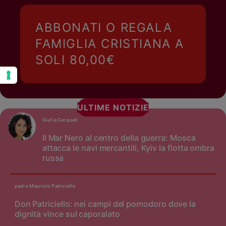
ABBONATI O REGALA
FAMIGLIA CRISTIANA A
SOLI 80,00€
ULTIME NOTIZIE
Giulia Cerqueti
Il Mar Nero al centro della guerra: Mosca
attacca le navi mercantili, Kyiv la flotta ombra
russa
padre Maurizio Patriciello
Don Patriciello: nei campi del pomodoro dove la
dignità vince sul caporalato