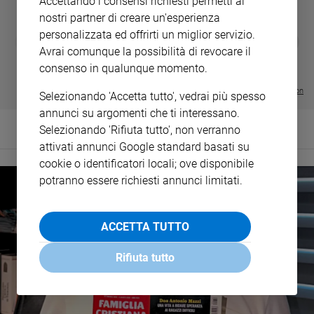
Accettando i consensi richiesti permetti ai
nostri partner di creare un'esperienza
personalizzata ed offrirti un miglior servizio.
DIARIO G 2026-27
COLLANA ARS
❮
❯
LE GRANDI BASILICHE ITALIANE
€ 8,90
1 - 2
- € 8,90
Avrai comunque la possibilità di revocare il
- VOL DA 1 AL 5
€ 18,50
consenso in qualunque momento.
€ 64,50
Visualizza tutte le collection
Selezionando 'Accetta tutto', vedrai più spesso
annunci su argomenti che ti interessano.
Selezionando 'Rifiuta tutto', non verranno
attivati annunci Google standard basati su
cookie o identificatori locali; ove disponibile
potranno essere richiesti annunci limitati.
ACCETTA TUTTO
Rifiuta tutto