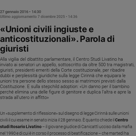
Chiesa
Chiesa
27 gennaio 2016 • 14:30
Ultimo aggiornamento
7 dicembre 2025 • 14:36
Fede
«Unioni civili ingiuste e
e
spiritualità
anticostituzionali». Parola di
Santi
giuristi
Devozione
e
Alla vigilia del dibattito parlamentare, il Centro Studi Livatino ha
inviato ai senatori un appello, sottoscritto da oltre 500 tra magistrati,
fede
giuristi, presidenti emeriti della Corte costituzionale, per ribadire
Parola
dubbi e perplessità giuridiche sulla legge Cirinnà che equipara le
del
unioni tra persone dello stesso sesso ai matrimoni previsti dalla
giorno
Costituzione. E sulla stepchild adoption: «Un danno per il bambino
perché elimina una delle figure di genitore e duplica l’altra e apre la
Santo
strada all'utero in affitto»
del
giorno
Un «supplemento di riflessione» sul disegno di legge Cirinnà sulle unioni
Società
civili il cui esame in senato inizia il 28 gennaio. È quanto chiede il
Centro
e
studi Rosario Livatino
– il giovane giudice di Canicattì ucciso dalla mafia
valori
nel 1990 e di cui è in corso il processo di beatificazione – che martedì ha