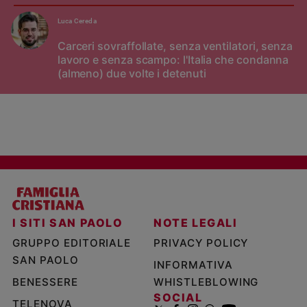
Luca Cereda
Carceri sovraffollate, senza ventilatori, senza
lavoro e senza scampo: l'Italia che condanna
(almeno) due volte i detenuti
I SITI SAN PAOLO
NOTE LEGALI
GRUPPO EDITORIALE
PRIVACY POLICY
SAN PAOLO
INFORMATIVA
BENESSERE
WHISTLEBLOWING
SOCIAL
TELENOVA