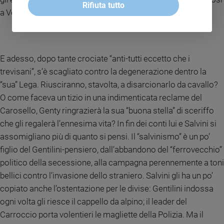
Rifiuta tutto
a Venezia il 14 settembre 2008.
E adesso, dopo tante crociate “anti-tutti eccetto che i
trevisani”, s’è scagliato contro la degenerazione dentro la
“sua” Lega. Riusciranno, stavolta, a disarcionarlo da cavallo?
O come faceva un tizio in una indimenticata reclame del
Carosello, Genty ringrazierà la sua “buona stella” di sceriffo
che gli regalerà l’ennesima vita? In fin dei conti lui e Salvini si
assomigliano più di quanto si pensi. Il “salvinismo” è un po’
figlio del Gentilini-pensiero, dall’abbandono del “ferrovecchio”
politico della secessione, alla campagna perennemente a toni
bellici contro l’invasione dello straniero. Salvini gli ha un po’
copiato anche l’ostentazione per le divise: Gentilini indossa
ogni volta gli riesce il cappello da alpino; il leader del
Carroccio porta volentieri le magliette della Polizia. Ma il