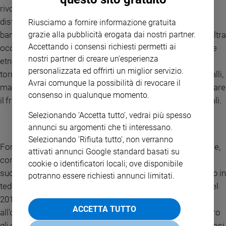
rivoluzione nei confronti dei nomadi, degli zingari. Io ho
distrutto due campi di nomadi a Treviso. Voglio eliminare i
Riusciamo a fornire informazione gratuita
bambini degli zingari che vanno a rubare agli anziani”. E in altra
grazie alla pubblicità erogata dai nostri partner.
Accettando i consensi richiesti permetti ai
occasione esternò: “Bisogna pulire le strade da tutte queste
nostri partner di creare un'esperienza
etnie che distruggono il nostro paese... basta islamici, che
personalizzata ed offrirti un miglior servizio.
tornino ai loro paesi... non voglio vedere consiglieri neri, gialli,
Avrai comunque la possibilità di revocare il
marroni, grigi». E via di questo passo. Evitiamo, infine, di citare
consenso in qualunque momento.
il frasario condito che usò, a più riprese, per gli omosessuali.
Selezionando 'Accetta tutto', vedrai più spesso
annunci su argomenti che ti interessano.
Selezionando 'Rifiuta tutto', non verranno
Forse, pronunciati nel dialetto veneto, così dolce e musicale,
attivati annunci Google standard basati su
come ironizzò una volta Marco Paolini, tali aforismi non
cookie o identificatori locali; ove disponibile
suonavano così male. Ma per le Procure, dirle in trevisano o in
potranno essere richiesti annunci limitati.
tedesco, cambiava poco al loro contenuto razzista. Così nel
2014 lo sceriffo si beccò una condanna per incitamento
ACCETTA TUTTO
all’odio razziale per le frasi razziste da lui pronunciate contro
gli extracomunitari durante un comizio del Carroccio tenutosi