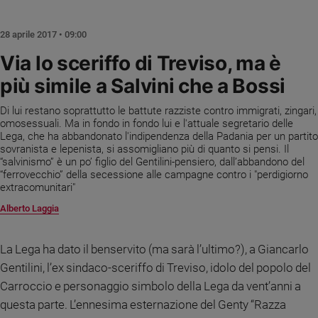
Chiesa
Chiesa
28 aprile 2017 • 09:00
Fede
Via lo sceriffo di Treviso, ma è
e
più simile a Salvini che a Bossi
spiritualità
Santi
Di lui restano soprattutto le battute razziste contro immigrati, zingari,
Devozione
omosessuali. Ma in fondo in fondo lui e l'attuale segretario delle
Lega, che ha abbandonato l'indipendenza della Padania per un partito
e
sovranista e lepenista, si assomigliano più di quanto si pensi. Il
fede
“salvinismo” è un po’ figlio del Gentilini-pensiero, dall’abbandono del
Parola
“ferrovecchio” della secessione alle campagne contro i "perdigiorno
del
extracomunitari"
giorno
Alberto Laggia
Santo
del
La Lega ha dato il benservito (ma sarà l’ultimo?), a Giancarlo
giorno
Gentilini, l’ex sindaco-sceriffo di Treviso, idolo del popolo del
Società
Carroccio e personaggio simbolo della Lega da vent’anni a
e
questa parte. L’ennesima esternazione del Genty “Razza
valori