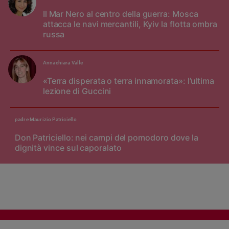
Il Mar Nero al centro della guerra: Mosca
attacca le navi mercantili, Kyiv la flotta ombra
russa
Annachiara Valle
«Terra disperata o terra innamorata»: l’ultima
lezione di Guccini
padre Maurizio Patriciello
Don Patriciello: nei campi del pomodoro dove la
dignità vince sul caporalato