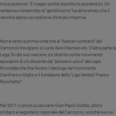
mica possono”. E magari anche stavolta la spunterà lui. Un
Sanremo
ventennio ininterrotto di “gentilinismo” ha dimostrato che il
2026
vecchio alpino sa risalire le chine più impervie.
Cinema,
Tv
e
streaming
Non è certo la prima volta che al “bastian contrario” del
Libri
Carroccio trevigiano si vuole dare il benservito. D’altra parte la
Musica
Lega, fin dal suo nascere, s’è distinta come movimento
Arte
epuratore di chi dissente dal “pensiero unico” del capo.
Famiglia
Ricordate che fine fecero l’ideologo del movimento
ed
Gianfranco Miglio e il fondatore della “Liga Veneta” Franco
educazione
Rocchetta?
Genitori
e
figli
Nonni
Nel 2011 ci provò a cacciarlo Gian Paolo Gobbo, allora
Coppia
sindaco e segretario regionale del Carroccio, nonché suo ex-
Scuola