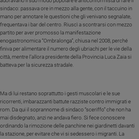
adoravano il suo modo popolare e anticonformista di fare il
sindaco: passava ore in mezzo alla gente, con il taccuino in
mano per annotare le questioni che gli venivano segnalate,
frequentava i bar del centro. Riuscì a scontrarsi con mezzo
partito per aver promosso la manifestazione
enogastronomica “Ombralonga”, chiusa nel 2008, perché
finiva per alimentare il numero degli ubriachi per le vie della
città, mentre l’allora presidente della Provincia Luca Zaia si
batteva per la sicurezza stradale.
Ma di lui restano soprattutto i gesti muscolari e le sue
ricorrenti, imbarazzanti battute razziste contro immigrati e
rom. Da qui il soprannome di sindaco “sceriffo” che non ha
mai disdegnato, anzi ne andava fiero. Si fece conoscere
ordinando la rimozione delle panchine nei giardinetti davanti
la stazione, per evitare che vi si sedessero i migranti. La