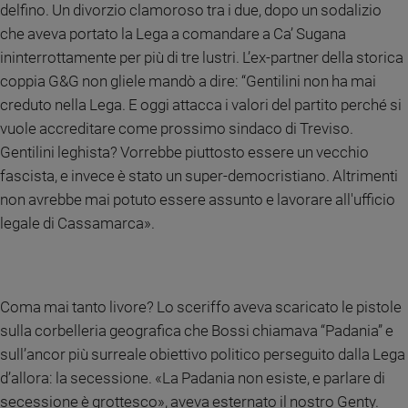
delfino. Un divorzio clamoroso tra i due, dopo un sodalizio
e
che aveva portato la Lega a comandare a Ca’ Sugana
giovani
ininterrottamente per più di tre lustri. L’ex-partner della storica
Adolescenza
coppia G&G non gliele mandò a dire: “Gentilini non ha mai
Bioetica
creduto nella Lega. E oggi attacca i valori del partito perché si
vuole accreditare come prossimo sindaco di Treviso.
Gentilini leghista? Vorrebbe piuttosto essere un vecchio
Vai
fascista, e invece è stato un super-democristiano. Altrimenti
non avrebbe mai potuto essere assunto e lavorare all'ufficio
Riflessioni
legale di Cassamarca».
Foto
Coma mai tanto livore? Lo sceriffo aveva scaricato le pistole
Video
sulla corbelleria geografica che Bossi chiamava “Padania” e
sull’ancor più surreale obiettivo politico perseguito dalla Lega
Podcast
d’allora: la secessione. «La Padania non esiste, e parlare di
Privacy
secessione è grottesco», aveva esternato il nostro Genty.