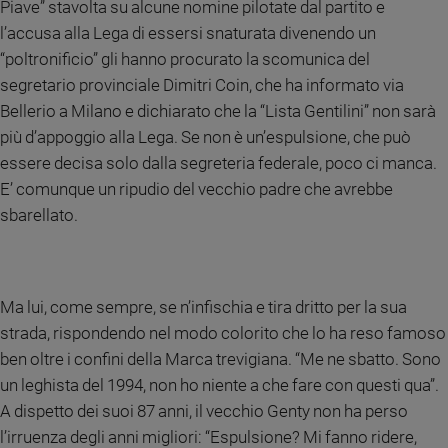
Piave” stavolta su alcune nomine pilotate dal partito e
Ambiente
l’accusa alla Lega di essersi snaturata divenendo un
e
Creato
“poltronificio” gli hanno procurato la scomunica del
Volontariato
segretario provinciale Dimitri Coin, che ha informato via
Diritti
Bellerio a Milano e dichiarato che la “Lista Gentilini” non sarà
Aziende
più d’appoggio alla Lega. Se non è un’espulsione, che può
di
essere decisa solo dalla segreteria federale, poco ci manca.
valore
E’ comunque un ripudio del vecchio padre che avrebbe
Caso
sbarellato.
della
settimana
Migranti
Diversità
Ma lui, come sempre, se n’infischia e tira dritto per la sua
e
strada, rispondendo nel modo colorito che lo ha reso famoso
inclusione
ben oltre i confini della Marca trevigiana. “Me ne sbatto. Sono
Costume
un leghista del 1994, non ho niente a che fare con questi qua”.
Cultura
A dispetto dei suoi 87 anni, il vecchio Genty non ha perso
e
l’irruenza degli anni migliori: “Espulsione? Mi fanno ridere,
spettacoli