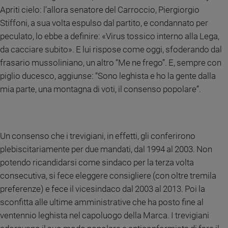
Apriti cielo: l’allora senatore del Carroccio, Piergiorgio
Policy
Stiffoni, a sua volta espulso dal partito, e condannato per
peculato, lo ebbe a definire: «Virus tossico interno alla Lega,
Chi
da cacciare subito». E lui rispose come oggi, sfoderando dal
siamo
frasario mussoliniano, un altro “Me ne frego”. E, sempre con
piglio ducesco, aggiunse: “Sono leghista e ho la gente dalla
Contatti
mia parte, una montagna di voti, il consenso popolare”.
Pubblicità
Registrati
Un consenso che i trevigiani, in effetti, gli conferirono
plebiscitariamente per due mandati, dal 1994 al 2003. Non
Redazione
potendo ricandidarsi come sindaco per la terza volta
consecutiva, si fece eleggere consigliere (con oltre tremila
Social
preferenze) e fece il vicesindaco dal 2003 al 2013. Poi la
sconfitta alle ultime amministrative che ha posto fine al
ventennio leghista nel capoluogo della Marca. I trevigiani