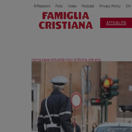
Riflessioni
Foto
Video
Podcast
Privacy Policy
Chi
Attualità
ATTUALITÀ
Italia
Cronaca
Politica
Mondo
Home page
>
Attualità
>
Vigili di Roma, che stra...
Economia
Legalità
e
giustizia
Sport
Interviste
Papa
Papa