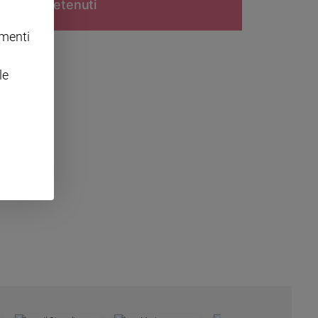
detenuti
omenti
le