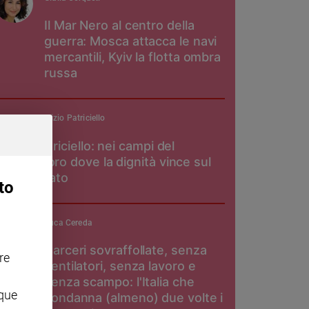
Il Mar Nero al centro della
guerra: Mosca attacca le navi
mercantili, Kyiv la flotta ombra
russa
padre Maurizio Patriciello
Don Patriciello: nei campi del
pomodoro dove la dignità vince sul
caporalato
to
Luca Cereda
Carceri sovraffollate, senza
re
ventilatori, senza lavoro e
senza scampo: l'Italia che
nque
condanna (almeno) due volte i