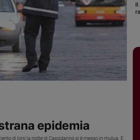
I
r
 strana epidemia
cento di loro la notte di Capodanno si è messo in mutua. E