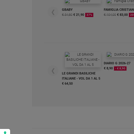
Policy
GBABY
FAMIGLIA CRISTIA
❮
€ 34,80
€ 21,90
€ 104,00
€ 83,00
37%
20
Chi
siamo
Contatti
DIARIO G 2026-27
Pubblicità
€ 8,90
- € 8,90
❮
LE GRANDI BASILICHE
ITALIANE - VOL DA 1 AL 5
Registrati
€ 64,50
Redazione
Social