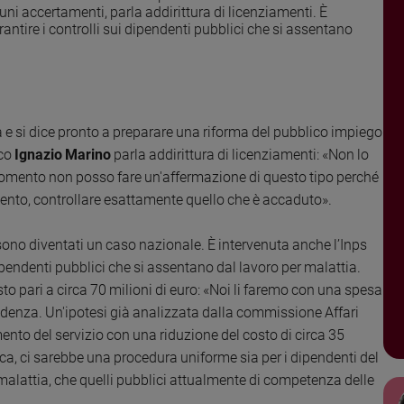
ni accertamenti, parla addirittura di licenziamenti. È
rantire i controlli sui dipendenti pubblici che si assentano
ra e si dice pronto a preparare una riforma del pubblico impiego
aco
Ignazio Marino
parla addirittura di licenziamenti: «Non lo
momento non posso fare un'affermazione di questo tipo perché
ento, controllare esattamente quello che è accaduto».
sono diventati un caso nazionale. È intervenuta anche l’Inps
dipendenti pubblici che si assentano dal lavoro per malattia.
sto pari a circa 70 milioni di euro: «Noi li faremo con una spesa
evidenza. Un'ipotesi già analizzata dalla commissione Affari
ento del servizio con una riduzione del costo di circa 35
ca, ci sarebbe una procedura uniforme sia per i dipendenti del
di malattia, che quelli pubblici attualmente di competenza delle