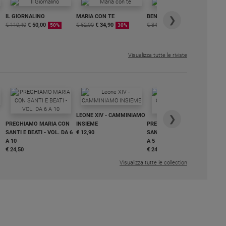
IL GIORNALINO
MARIA CON TE
BENESSERE
6 
❯
€ 110,40
€ 50,00
€ 52,00
€ 34,90
€ 34,80
€ 29,90
DI
50%
30%
15%
ME
€ 6
Visualizza tutte le riviste
IN
LEONE XIV - CAMMINIAMO
€ 3
❯
PREGHIAMO MARIA CON
INSIEME
PREGHIAMO MARIA CON
SANTI E BEATI - VOL. DA 6
€ 12,90
SANTI E BEATI - VOL. DA 1
A 10
A 5
€ 24,50
€ 24,50
Visualizza tutte le collection