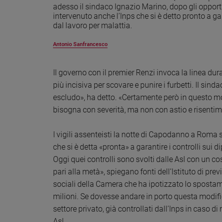
adesso il sindaco Ignazio Marino, dopo gli opportu
Ambiente
intervenuto anche l’Inps che si è detto pronto a ga
e
dal lavoro per malattia.
Creato
Volontariato
Antonio Sanfrancesco
Diritti
Aziende
Il governo con il premier Renzi invoca la linea du
di
più incisiva per scovare e punire i furbetti. Il sind
valore
escludo», ha detto. «Certamente però in questo 
Caso
bisogna con severità, ma non con astio e risentim
della
settimana
I vigili assenteisti la notte di Capodanno a Roma 
Migranti
che si è detta «pronta» a garantire i controlli sui 
Diversità
e
Oggi quei controlli sono svolti dalle Asl con un co
inclusione
pari alla metà», spiegano fonti dell’Istituto di pr
Costume
sociali della Camera che ha ipotizzato lo spostam
milioni. Se dovesse andare in porto questa modifi
Cultura
settore privato, già controllati dall’Inps in caso 
e
spettacoli
Asl.