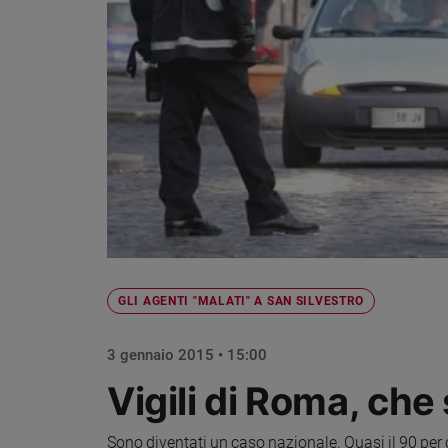
Chiesa
Chiesa
Fede
e
spiritualità
Santi
Devozione
e
fede
Parola
del
giorno
GLI AGENTI "MALATI" A SAN SILVESTRO
Santo
del
giorno
3 gennaio 2015 • 15:00
Vigili di Roma, che
Società
e
valori
Sono diventati un caso nazionale. Quasi il 90 per 