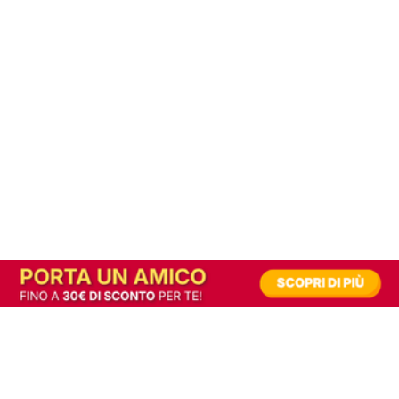
In alternativa, prova la versione digitale!
|
Abbonati
Contribuisci a mantenere questo sito gratuito
Riusciamo a fornire informazione gratuita grazie alla pubblicità erogata dai nostri
partner.
Accettando i consensi richiesti permetti ai nostri partner di creare un'esperienza