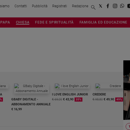
 siamo
Contatti
Pubblicità
Registrati
Redazione
PAPA
CHIESA
FEDE E SPIRITUALITÀ
FAMIGLIA ED EDUCAZIONE
NA
I LOVE ENGLISH JUNIOR
CREDERE
GBABY DIGITALE -
€ 69,00
€ 43,90
€ 98,80
€ 49,90
%
35%
49%
ABBONAMENTO ANNUALE
€ 16,99