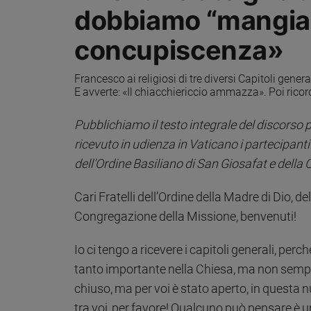
dobbiamo “mangiare”
Sanremo
2026
concupiscenza»
Cinema,
Tv
Francesco ai religiosi di tre diversi Capitoli gene
e
E avverte: «Il chiacchiericcio ammazza». Poi ricor
streaming
Libri
Pubblichiamo il testo integrale del discorso
Musica
ricevuto in udienza in Vaticano i partecipanti 
Arte
dell’Ordine Basiliano di San Giosafat e dell
Famiglia
ed
Cari Fratelli dell’Ordine della Madre di Dio, d
educazione
Congregazione della Missione, benvenuti!
Genitori
e
Io ci tengo a ricevere i capitoli generali, pe
figli
tanto importante nella Chiesa, ma non sempre
Nonni
chiuso, ma per voi è stato aperto, in questa
Coppia
tra voi, per favore! Qualcuno può pensare è un
Scuola