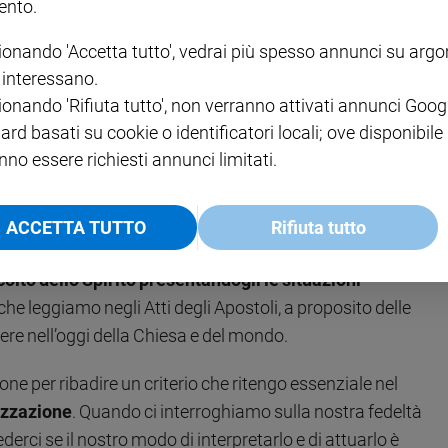
nto.
i membri del Capitolo, ma spiritualmente essa si
ionando 'Accetta tutto', vedrai più spesso annunci su arg
glia religiosa, molto al di là di quanto noi possiamo sapere
i interessano.
il momento del discernimento comunitario. Non è dare idee,
ionando 'Rifiuta tutto', non verranno attivati annunci Goog
itario: con l’aiuto dello Spirito Santo si cerca di vedere
ard basati su cookie o identificatori locali; ove disponibile
ma, in che cosa lo Spirito ci spinge ad andare avanti e che
nno essere richiesti annunci limitati.
e porte e tornate in casa! Dev’essere quasi il
ACCETTA TUTTO
Rifiuta tutto
lle esperienze più belle e più fortemente “ecclesiali”
colto dello Spirito presentandogli le situazioni
che leggiamo negli Atti degli Apostoli, a proposito delle
ere nell’oggi della Chiesa e del mondo.
sione per ribadire un criterio che ritengo essenziale nel
lizzazione
. Quando ci interroghiamo sulla nostra fedeltà
erci se il nostro modo di interpretarlo e di attuarlo è