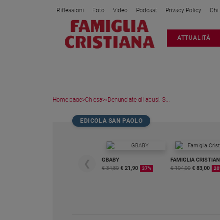
Riflessioni
Foto
Video
Podcast
Privacy Policy
Chi
Attualità
ATTUALITÀ
Italia
Cronaca
Politica
Mondo
Home page
>
Chiesa
>
«Denunciate gli abusi. S...
Economia
Legalità
EDICOLA SAN PAOLO
e
giustizia
Sport
GBABY
FAMIGLIA CRISTIA
❮
Interviste
€ 34,80
€ 21,90
€ 104,00
€ 83,00
37%
20
Papa
Papa