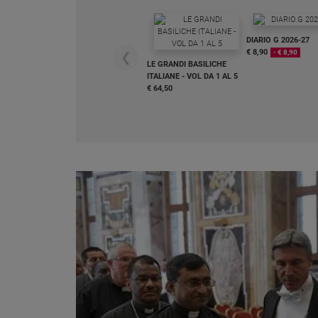
Chiesa
Chiesa
DIARIO G 2026-27
€ 8,90
- € 8,90
❮
Fede
LE GRANDI BASILICHE
e
ITALIANE - VOL DA 1 AL 5
spiritualità
€ 64,50
Santi
Devozione
e
fede
Parola
del
giorno
Santo
del
giorno
Società
e
valori