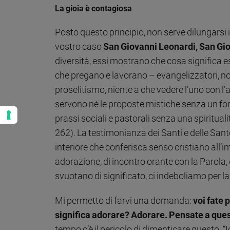
La gioia è contagiosa
Posto questo principio, non serve dilungarsi i
vostro caso
San Giovanni Leonardi, San Gio
diversità, essi mostrano che cosa significa e
che pregano e lavorano – evangelizzatori, non
proselitismo, niente a che vedere l’uno con l’
servono né le proposte mistiche senza un fort
prassi sociali e pastorali senza una spiritual
262). La testimonianza dei Santi e delle San
interiore che conferisca senso cristiano all’
adorazione, di incontro orante con la Parola, d
svuotano di significato, ci indeboliamo per la s
Mi permetto di farvi una domanda:
voi fate
significa adorare? Adorare. Pensate a quest
tempo c’è il pericolo di dimenticare questo. 