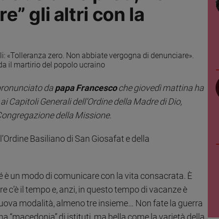
 gli altri con la
rali: «Tolleranza zero. Non abbiate vergogna di denunciare».
da il martirio del popolo ucraino
 pronunciato da
papa Francesco
che giovedì mattina ha
ai Capitoli Generali dell’Ordine della Madre di Dio,
a Congregazione della Missione.
ell’Ordine Basiliano di San Giosafat e della
rché è un modo di comunicare con la vita consacrata. È
 c’è il tempo e, anzi, in questo tempo di vacanze è
 nuova modalità, almeno tre insieme… Non fate la guerra
a “macedonia” di istituti, ma bella come la varietà della