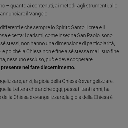
mo – quanto ai contenuti, ai metodi, agli strumenti, allo
e annunciare il Vangelo.
fferenti e che sempre lo Spirito Santo li crea e li
osa è certa: i carismi, come insegna San Paolo, sono
er sé stessi, non hanno una dimensione di particolarità,
– e poiché la Chiesa non è fine a sé stessa ma il suo fine
ma, nessuno escluso, può e deve cooperare
n presente nel fare discernimento.
elizzare, anzi, la gioia della Chiesa è evangelizzare.
quella Lettera che anche oggi, passati tanti anni, ha
 della Chiesa è evangelizzare, la gioia della Chiesa è