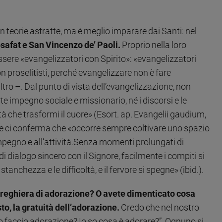
n teorie astratte, ma è meglio imparare dai Santi: nel
safat e San Vincenzo de’ Paoli.
Proprio nella loro
ssere «evangelizzatori con Spirito»: «evangelizzatori
 proselitisti, perché evangelizzare non è fare
altro –. Dal punto di vista dell’evangelizzazione, non
e impegno sociale e missionario, né i discorsi e le
ità che trasformi il cuore» (Esort. ap. Evangelii gaudium,
te ci conferma che «occorre sempre coltivare uno spazio
impegno e all’attività.Senza momenti prolungati di
i dialogo sincero con il Signore, facilmente i compiti si
tanchezza e le difficoltà, e il fervore si spegne» (ibid.).
 preghiera di adorazione? O avete dimenticato cosa
o, la gratuità dell’adorazione.
Credo che nel nostro
“Io faccio adorazione? Io so cosa è adorare?”. Ognuno si