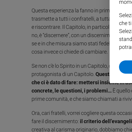
mome
Policy
Questa esperienza la fanno in prima persona 
Selez
trasmette a tutti i confratelli, a tutta la fami
che t
Chi
e riscontrare. Il Capitolo, in particolare, è 
Selez
siamo
no, è “discernere”, con un discernimento comun
stand
se e in che misura siamo stati fedeli al caris
potra
Contatti
cosa invece ci chiede di cambiare.
Pubblicità
Se non c’è lo Spirito in un Capitolo, chiudete l
protagonista di un Capitolo.
Questa è una de
Registrati
che ci è dato di fare: mettersi insieme in as
concrete, le questioni, i problemi…
È quello 
Redazione
prime comunità, e che siamo chiamati a riviv
Social
Ora, cari fratelli, vorrei cogliere questa occa
fare il discernimento:
il criterio dell’evange
creativa al carisma originario, dobbiamo chied