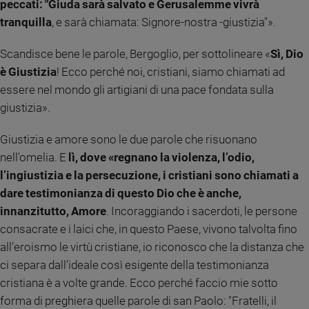
peccati: "Giuda sarà salvato e Gerusalemme vivrà
Policy
tranquilla
, e sarà chiamata: Signore-nostra -giustizia"».
Chi
Scandisce bene le parole, Bergoglio, per sottolineare «
Sì, Dio
è Giustizia
! Ecco perché noi, cristiani, siamo chiamati ad
siamo
essere nel mondo gli artigiani di una pace fondata sulla
giustizia».
Contatti
Giustizia e amore sono le due parole che risuonano
Pubblicità
nell'omelia. E
lì, dove «regnano la violenza, l’odio,
l’ingiustizia e la persecuzione, i cristiani sono chiamati a
Registrati
dare testimonianza di questo Dio che è anche,
innanzitutto, Amore
. Incoraggiando i sacerdoti, le persone
Redazione
consacrate e i laici che, in questo Paese, vivono talvolta fino
all’eroismo le virtù cristiane, io riconosco che la distanza che
Social
ci separa dall’ideale così esigente della testimonianza
cristiana è a volte grande. Ecco perché faccio mie sotto
forma di preghiera quelle parole di san Paolo: "Fratelli, il