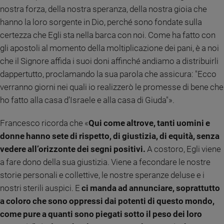
nostra forza, della nostra speranza, della nostra gioia che
e
giovani
hanno la loro sorgente in Dio, perché sono fondate sulla
Adolescenza
certezza che Egli sta nella barca con noi. Come ha fatto con
Bioetica
gli apostoli al momento della moltiplicazione dei pani, è a noi
che il Signore affida i suoi doni affinché andiamo a distribuirli
dappertutto, proclamando la sua parola che assicura: "Ecco
Vai
verranno giorni nei quali io realizzerò le promesse di bene che
ho fatto alla casa d’Israele e alla casa di Giuda"».
Riflessioni
Francesco ricorda che «
Qui come altrove, tanti uomini e
donne hanno sete di rispetto, di giustizia, di equità, senza
Foto
vedere all’orizzonte dei segni positivi.
A costoro, Egli viene
a fare dono della sua giustizia. Viene a fecondare le nostre
Video
storie personali e collettive, le nostre speranze deluse e i
nostri sterili auspici. E
ci manda ad annunciare, soprattutto
Podcast
a coloro che sono oppressi dai potenti di questo mondo,
come pure a quanti sono piegati sotto il peso dei loro
Privacy