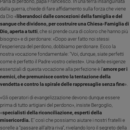
Parla di perdono, papa Francesco. In una terra insanguinata
Sanremo
dalla guerra, chiede di fare affidamento sulla forza che viene
2026
da Dio «
liberandoci dalle concezioni della famiglia e del
Cinema,
sangue che dividono, per costruire una Chiesa-Famiglia di
Tv
Dio, aperta a tutti
, che si prende cura di coloro che hanno più
e
bisogno» e di perdonare: «Dopo aver fatto noi stessi
streaming
l’esperienza del perdono, dobbiamo perdonare. Ecco la
Libri
nostra vocazione fondamentale: "Voi, dunque, siate perfetti
Musica
come è perfetto il Padre vostro celeste». Una delle esigenze
Arte
essenziali di questa vocazione alla perfezione è l’
amore per i
Famiglia
nemici, che premunisce contro la tentazione della
ed
vendetta e contro la spirale delle rappresaglie senza fine
».
educazione
Genitori
«Gli operatori di evangelizzazione devono dunque essere
e
prima di tutto artigiani del perdono», insiste Bergoglio,
figli
«
specialisti della riconciliazione, esperti della
Nonni
misericordia.
E’ così che possiamo aiutare i nostri fratelli e
Coppia
sorelle a “passare all’altra riva”, rivelando loro il segreto della
Scuola