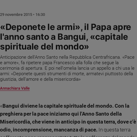
Chiesa
Chiesa
29 novembre 2015 • 16:30
Fede
«Deponete le armi», il Papa apre
e
l'anno santo a Bangui, «capitale
spiritualità
spirituale del mondo»
Santi
Devozione
Anticipazione dell'Anno Santo nella Repubblica Centrafricana. «Pace
e
e amore», fa ripetere papa Francesco alla folla che segue la
fede
cerimonia di apertura. E poi nell'omelia lancia un appello a chi usa le
Parola
armi: «Deponete questi strumenti di morte, armatevi piuttosto della
giustizia, dell'amore e della misericordia»
del
giorno
Annachiara Valle
Santo
del
«
Bangui diviene la capitale spirituale del mondo. Con la
giorno
preghiera per la pace iniziamo qui l'Anno Santo della
Società
Misericordia, che viene in anticipo in questa terra, dove c'è
e
odio, incomprensione, mancanza di pace.
In questa terra
valori