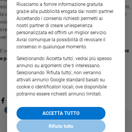
Riusciamo a fornire informazione gratuita
scoprire il Signore come vero Centro di tutto ciò che è buono,
grazie alla pubblicità erogata dai nostri partner.
la vostra vocazione è di incarnare il cuore di Dio in mezzo ai
Accettando i consensi richiesti permetti ai
vostri concittadini. Voglia il Signore renderci tutti "saldi... e
nostri partner di creare un'esperienza
irreprensibili nella santità, davanti a Dio e Padre nostro, alla
personalizzata ed offrirti un miglior servizio.
venuta del Signore nostro Gesù"».
Avrai comunque la possibilità di revocare il
consenso in qualunque momento.
E conclude con le parole «
Riconciliazione, perdono, amore
e pace
».
Selezionando 'Accetta tutto', vedrai più spesso
annunci su argomenti che ti interessano.
Selezionando 'Rifiuta tutto', non verranno
attivati annunci Google standard basati su
cookie o identificatori locali; ove disponibile
potranno essere richiesti annunci limitati.
EDICOLA SAN PAOLO
ACCETTA TUTTO
Rifiuta tutto
GBABY
FAMIGLIA CRISTIANA
GBABY DIGITA