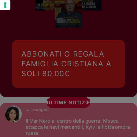
ABBONATI O REGALA
FAMIGLIA CRISTIANA A
SOLI 80,00€
ULTIME NOTIZIE
Giulia Cerqueti
Il Mar Nero al centro della guerra: Mosca
attacca le navi mercantili, Kyiv la flotta ombra
russa