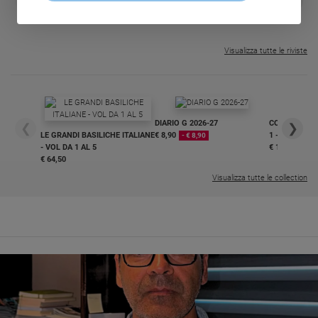
❮
❯
€ 34,80
€ 21,90
€ 104,00
€ 83,00
ABBONAMEN
37%
20%
€ 16,99
Visualizza tutte le riviste
DIARIO G 2026-27
COLLANA ARS
❮
❯
LE GRANDI BASILICHE ITALIANE
€ 8,90
1 - 2
- € 8,90
- VOL DA 1 AL 5
€ 18,50
€ 64,50
Visualizza tutte le collection