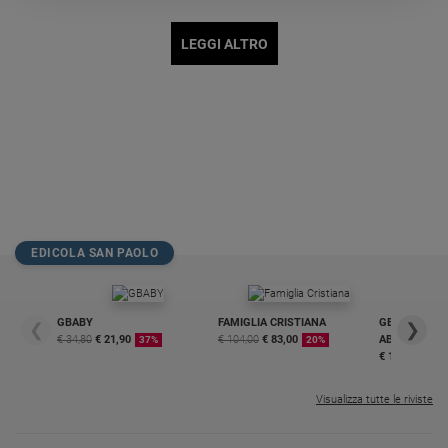
Policy
LEGGI ALTRO
Chi
siamo
Contatti
Pubblicità
EDICOLA SAN PAOLO
Registrati
Redazione
GBABY
FAMIGLIA CRISTIANA
GBABY DIGITA
❮
❯
€ 34,80
€ 21,90
€ 104,00
€ 83,00
ABBONAMEN
37%
20%
€ 16,99
Social
Visualizza tutte le riviste