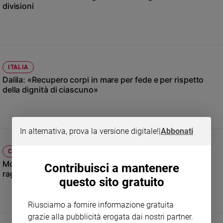
divisioni
Sanremo
2026
Cinema,
Tv
e
streaming
ITALIA
Dalila: «Recupero corpi in mare per fede e per rispetto
Libri
della dignità di ciascuno»
Musica
Arte
Famiglia
In alternativa, prova la versione digitale!
|
Abbonati
ed
educazione
CRONACA
Genitori
Monsignor Satriano: «Sui migranti no al disumano
Contribuisci a mantenere
e
ragionevole»
questo sito gratuito
figli
Nonni
Riusciamo a fornire informazione gratuita
Coppia
grazie alla pubblicità erogata dai nostri partner.
Scuola