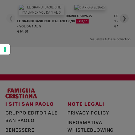
DIARIO G 2026-27
COLLANA ARS
❮
❯
LE GRANDI BASILICHE ITALIANE
€ 8,90
1 - 2
- € 8,90
- VOL DA 1 AL 5
€ 18,50
€ 64,50
Visualizza tutte le collection
I SITI SAN PAOLO
NOTE LEGALI
GRUPPO EDITORIALE
PRIVACY POLICY
SAN PAOLO
INFORMATIVA
BENESSERE
WHISTLEBLOWING