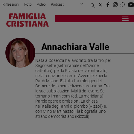
Riflessioni
Foto
Video
Podcast
Privacy Policy
Chi siamo
Contatti
Pubblicità
Attualità
Registrati
Redazione
Italia
Cronaca
Annachiara Valle
Politica
Mondo
Nata a Cosenza ha lavorato, tra l’altro, per
Economia
Segnosette (settimanale dell’Azione
Legalità
cattolica), per la Rivista del volontariato,
nella redazione esteri di Avvenire e per la
e
Rai di Milano. È stata tra i blogger del
giustizia
Corriere della sera edizione bresciana. Tra
Sport
le sue pubblicazioni Matti da levare. Se
tornano i manicomi (ed. La meridiana),
Interviste
Parole opere e omissioni. La chiesa
nell’Italia degli anni di piombo (Rizzoli) e,
Papa
con Mino Martinazzoli, la biografia Uno
strano democristiano (Rizzoli).
Papa