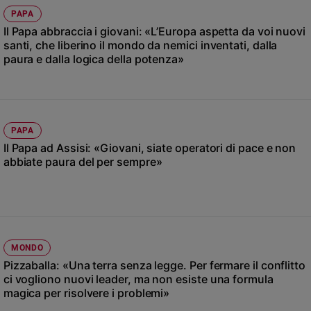
Chiesa
PAPA
Chiesa
Il Papa abbraccia i giovani: «L’Europa aspetta da voi nuovi
santi, che liberino il mondo da nemici inventati, dalla
Fede
paura e dalla logica della potenza»
e
spiritualità
Santi
Devozione
PAPA
e
Il Papa ad Assisi: «Giovani, siate operatori di pace e non
fede
abbiate paura del per sempre»
Parola
del
giorno
Santo
del
giorno
MONDO
Pizzaballa: «Una terra senza legge. Per fermare il conflitto
Società
ci vogliono nuovi leader, ma non esiste una formula
e
magica per risolvere i problemi»
valori