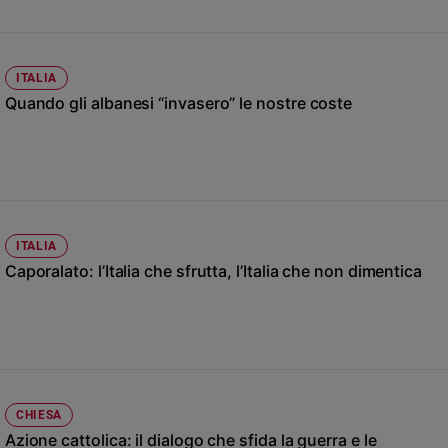
Ambiente
e
Creato
ITALIA
Volontariato
Quando gli albanesi “invasero” le nostre coste
Diritti
Aziende
di
valore
Caso
della
settimana
ITALIA
Migranti
Caporalato: l’Italia che sfrutta, l’Italia che non dimentica
Diversità
e
inclusione
Costume
Cultura
CHIESA
e
Azione cattolica: il dialogo che sfida la guerra e le
spettacoli