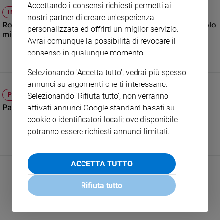
Accettando i consensi richiesti permetti ai
e
INTERVISTE
nostri partner di creare un'esperienza
giovani
Robert Powell, il Gesù di Nazareth di Zeffirelli: «Quel ruolo
personalizzata ed offrirti un miglior servizio.
Adolescenza
mi ha cambiato la vita»
Avrai comunque la possibilità di revocare il
Bioetica
consenso in qualunque momento.
Selezionando 'Accetta tutto', vedrai più spesso
annunci su argomenti che ti interessano.
Vai
Selezionando 'Rifiuta tutto', non verranno
PAPA
Papa Leone: «La bellezza via per la pace»
attivati annunci Google standard basati su
Riflessioni
cookie o identificatori locali; ove disponibile
potranno essere richiesti annunci limitati.
Foto
ACCETTA TUTTO
Video
Rifiuta tutto
Podcast
Privacy