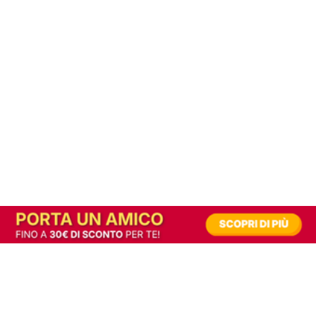
In alternativa, prova la versione digitale!
|
Abbonati
Contribuisci a mantenere questo sito gratuito
Riusciamo a fornire informazione gratuita grazie alla pubblicità erogata dai nostri
partner.
Accettando i consensi richiesti permetti ai nostri partner di creare un'esperienza