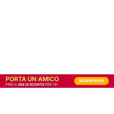
In alternativa, prova la versione digitale!
|
Abbonati
Contribuisci a mantenere questo sito gratuito
Riusciamo a fornire informazione gratuita grazie alla pubblicità erogata dai nostri
partner.
Accettando i consensi richiesti permetti ai nostri partner di creare un'esperienza