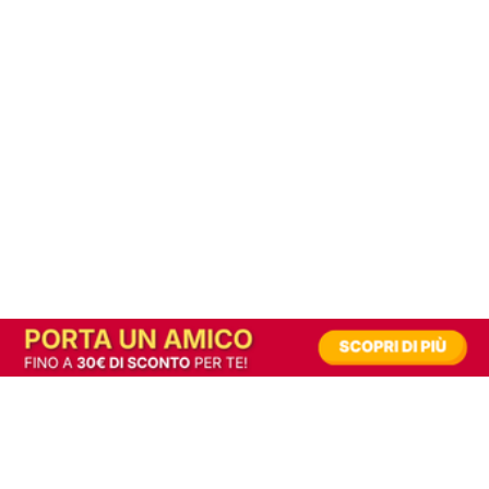
In alternativa, prova la versione digitale!
|
Abbonati
Contribuisci a mantenere questo sito gratuito
Riusciamo a fornire informazione gratuita grazie alla pubblicità erogata dai nostri
partner.
Accettando i consensi richiesti permetti ai nostri partner di creare un'esperienza