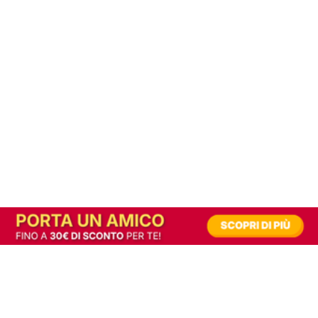
In alternativa, prova la versione digitale!
|
Abbonati
Contribuisci a mantenere questo sito gratuito
Riusciamo a fornire informazione gratuita grazie alla pubblicità erogata dai nostri
partner.
Accettando i consensi richiesti permetti ai nostri partner di creare un'esperienza