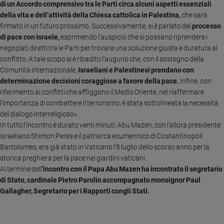
di un Accordo comprensivo tra le Parti circa alcuni aspetti essenziali
Ambiente
della vita e dell’attività della Chiesa cattolica in Palestina,
che sarà
e
firmato in un futuro prossimo. Successivamente, si è parlato del
processo
Creato
di pace con Israele,
esprimendo l’auspicio che si possano riprendere i
Volontariato
negoziati diretti tra le Parti per trovare una soluzione giusta e duratura al
Diritti
conflitto.
A tale scopo si è ribadito l’augurio che, con il sostegno della
Aziende
Comunità internazionale,
Israeliani e Palestinesi prendano con
di
determinazione decisioni coraggiose a favore della pace.
Infine, con
valore
riferimento ai conflitti che affliggono il Medio Oriente, nel riaffermare
Caso
l’importanza di combattere il terrorismo, è stata sottolineata la necessità
della
del dialogo interreligioso».
settimana
In tutto l'incontro è durato venti minuti. Abu Mazen, con l'allora presidente
Migranti
israeliano Shimon Peres e il patriarca ecumennico di Costantinopoli
Bartolomeo, era già stato in Vaticano l'8 luglio dello scorso anno per la
Diversità
e
storica preghiera per la pace nei giardini vaticani.
inclusione
Al termine dell
'incontro con il Papa Abu Mazen ha incontrato il segretario
di Stato, cardinale Pietro Parolin accompagnato
monsignor Paul
Costume
Gallagher, Segretario per i Rapporti congli Stati.
Cultura
e
spettacoli