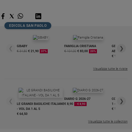
Sanremo
2026
Cinema,
EDICOLA SAN PAOLO
Tv
e
streaming
GBABY
FAMIGLIA CRISTIANA
GBABY DIGITA
❮
❯
Libri
€ 34,80
€ 21,90
€ 104,00
€ 83,00
ABBONAMEN
37%
20%
Musica
€ 16,99
Arte
Visualizza tutte le riviste
Famiglia
ed
educazione
Genitori
DIARIO G 2026-27
COLLANA ARS
❮
❯
e
LE GRANDI BASILICHE ITALIANE
€ 8,90
1 - 2
- € 8,90
figli
- VOL DA 1 AL 5
€ 18,50
€ 64,50
Nonni
Visualizza tutte le collection
Coppia
Scuola