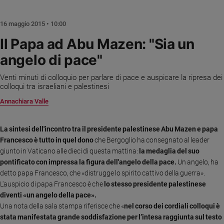
Chiesa
Chiesa
16 maggio 2015 • 10:00
Fede
Il Papa ad Abu Mazen: "Sia un
e
angelo di pace"
spiritualità
Santi
Venti minuti di colloquio per parlare di pace e auspicare la ripresa dei
Devozione
colloqui tra israeliani e palestinesi
e
Annachiara Valle
fede
Parola
La sintesi dell'incontro tra il presidente palestinese Abu Mazen e papa
del
Francesco è tutto in quel dono
che Bergoglio ha consegnato al leader
giorno
giunto in Vaticano alle dieci di questa mattina:
la medaglia del suo
Santo
pontificato con impressa la figura dell'angelo della pace.
Un angelo, ha
del
detto papa Francesco, che «distrugge lo spirito cattivo della guerra».
giorno
L'auspicio di papa Francesco è che
lo stesso presidente palestinese
diventi «un angelo della pace».
Società
e
Una nota della sala stampa riferisce che «
nel corso dei cordiali colloqui è
valori
stata manifestata grande soddisfazione per l’intesa raggiunta sul testo