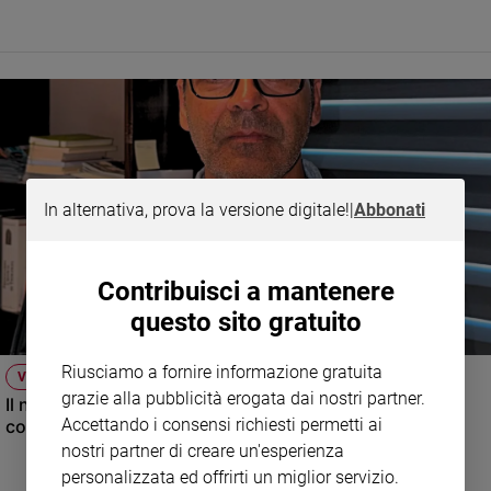
e
giovani
Adolescenza
Bioetica
Vai
In alternativa, prova la versione digitale!
|
Abbonati
Riflessioni
Contribuisci a mantenere
Foto
questo sito gratuito
Riusciamo a fornire informazione gratuita
Video
VIDEO
grazie alla pubblicità erogata dai nostri partner.
Il nuovo numero di Famiglia Cristiana raccontato dal
Accettando i consensi richiesti permetti ai
condirettore.
Podcast
nostri partner di creare un'esperienza
personalizzata ed offrirti un miglior servizio.
Privacy