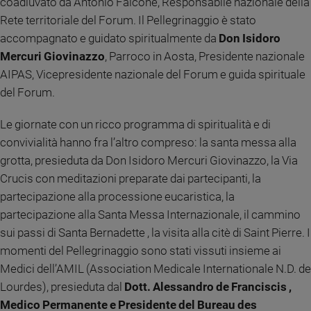
coadiuvato da Antonio Falcone, Responsabile nazionale della
e
Rete territoriale del Forum. Il Pellegrinaggio è stato
giovani
accompagnato e guidato spiritualmente da
Don Isidoro
Adolescenza
Mercuri Giovinazzo
, Parroco in Aosta, Presidente nazionale
Bioetica
AIPAS, Vicepresidente nazionale del Forum e guida spirituale
del Forum.
Vai
Le giornate con un ricco programma di spiritualità e di
convivialità hanno fra l’altro compreso: la santa messa alla
grotta, presieduta da Don Isidoro Mercuri Giovinazzo, la Via
Riflessioni
Crucis con meditazioni preparate dai partecipanti, la
partecipazione alla processione eucaristica, la
Foto
partecipazione alla Santa Messa Internazionale, il cammino
sui passi di Santa Bernadette , la visita alla citè di Saint Pierre. I
Video
momenti del Pellegrinaggio sono stati vissuti insieme ai
Medici dell’AMIL (Association Medicale Internationale N.D. de
Podcast
Lourdes), presieduta dal
Dott. Alessandro de Franciscis ,
Medico Permanente e Presidente del Bureau des
Privacy