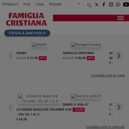
Riflessioni
Foto
Video
Podcast
Privacy Policy
Chi siamo
Contatti
Pubblicità
Attualità
Registrati
Redazione
Italia
Home page
>
Chiesa
>
Il pellegrinaggio a Lour...
EDICOLA SAN PAOLO
Cronaca
Politica
Mondo
GBABY
FAMIGLIA CRISTIANA
GBABY DIGITA
❮
❯
€ 34,80
€ 21,90
€ 104,00
€ 83,00
ABBONAMEN
37%
20%
Economia
€ 16,99
Legalità
e
Visualizza tutte le riviste
giustizia
Sport
Interviste
DIARIO G 2026-27
COLLANA ARS
❮
❯
Papa
LE GRANDI BASILICHE ITALIANE
€ 8,90
1 - 2
- € 8,90
- VOL DA 1 AL 5
€ 18,50
Papa
€ 64,50
Visualizza tutte le collection