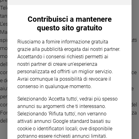
Telematica. Il convegno è stato seguito in telematica da
tantissime persone. Il Presidente Bova ha affermato “
Contribuisci a mantenere
L’esperienza del Pellegrinaggio ai piedi della Grotta di
questo sito gratuito
Massabielle , guidati spiritualmente dal nostro Assistente
spirituale Don Isidoro Mercuri Giovinazzo, ci ha arricchiti tutti
Riusciamo a fornire informazione gratuita
moltissimo nello spirito, creando in noi una fortissima
grazie alla pubblicità erogata dai nostri partner.
motivazione per lavorare , avendo dentro la forza
Accettando i consensi richiesti permetti ai
dell’Eucaristia , per il Bene Comune alla luce del Vangelo. Il
nostri partner di creare un'esperienza
personalizzata ed offrirti un miglior servizio.
convegno , sviluppatosi sui temi della promozione della Pace
Avrai comunque la possibilità di revocare il
e della Salute, si è arricchito di tanti contributi , che ci
consenso in qualunque momento.
aiuteranno molto nella nostra azione concreta per la Pace e
per la Salute. Prepareremo certamente gli Atti di questo
Selezionando 'Accetta tutto', vedrai più spesso
convegno , che possono essere utili a tutte le componenti del
annunci su argomenti che ti interessano.
Forum ed a coloro che vogliono approfondire la conoscenza
Selezionando 'Rifiuta tutto', non verranno
delle tematiche attualissime del convegno”.
attivati annunci Google standard basati su
cookie o identificatori locali; ove disponibile
potranno essere richiesti annunci limitati.