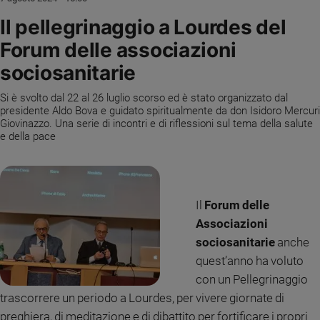
Ambiente
Il pellegrinaggio a Lourdes del
e
Creato
Forum delle associazioni
Volontariato
sociosanitarie
Diritti
Aziende
Si è svolto dal 22 al 26 luglio scorso ed è stato organizzato dal
di
presidente Aldo Bova e guidato spiritualmente da don Isidoro Mercuri
Giovinazzo. Una serie di incontri e di riflessioni sul tema della salute
valore
e della pace
Caso
della
settimana
Migranti
Il
Forum delle
Diversità
Associazioni
e
inclusione
sociosanitarie
anche
Costume
quest’anno ha voluto
con un Pellegrinaggio
Cultura
trascorrere un periodo a Lourdes, per vivere giornate di
e
spettacoli
preghiera, di meditazione e di dibattito per fortificare i propri