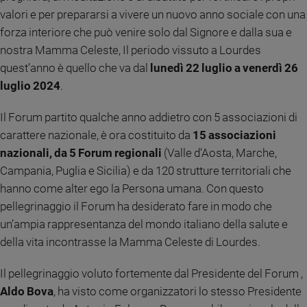
valori e per prepararsi a vivere un nuovo anno sociale con una
Sanremo
forza interiore che può venire solo dal Signore e dalla sua e
2026
nostra Mamma Celeste, Il periodo vissuto a Lourdes
Cinema,
Tv
quest’anno è quello che va dal
lunedì 22 luglio a venerdì 26
e
luglio 2024
.
streaming
Libri
Il Forum partito qualche anno addietro con 5 associazioni di
Musica
carattere nazionale, è ora costituito da
15 associazioni
Arte
nazionali, da 5 Forum regionali
(Valle d’Aosta, Marche,
Campania, Puglia e Sicilia) e da 120 strutture territoriali che
Famiglia
hanno come alter ego la Persona umana. Con questo
ed
educazione
pellegrinaggio il Forum ha desiderato fare in modo che
Genitori
un’ampia rappresentanza del mondo italiano della salute e
e
della vita incontrasse la Mamma Celeste di Lourdes.
figli
Nonni
Il pellegrinaggio voluto fortemente dal Presidente del Forum ,
Coppia
Aldo Bova
, ha visto come organizzatori lo stesso Presidente
Scuola