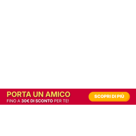
In alternativa, prova la versione digitale!
|
Abbonati
Contribuisci a mantenere questo sito gratuito
Riusciamo a fornire informazione gratuita grazie alla pubblicità erogata dai nostri
partner.
Accettando i consensi richiesti permetti ai nostri partner di creare un'esperienza