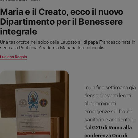
Ambiente
Maria e il Creato, ecco il nuovo
e
Creato
Dipartimento per il Benessere
Volontariato
integrale
Diritti
Aziende
Una task-force nel solco della Laudato si' di papa Francesco nata in
di
seno alla Pontificia Academia Mariana Intenationalis
valore
Luciano Regolo
Caso
della
settimana
Migranti
In un fine settimana già
Diversità
denso di eventi legati
e
alle imminenti
inclusione
emergenze sul fronte
Costume
sanitario e ambientale,
Cultura
dal
G20 di Roma alla
e
conferenza Onu di
spettacoli