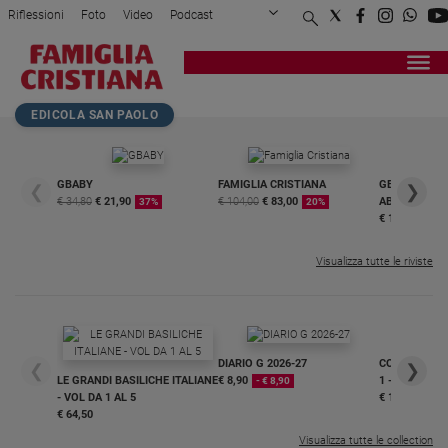
Riflessioni
Foto
Video
Podcast
Privacy Policy
Chi siamo
Contatti
Pubblicità
Attualità
Registrati
Redazione
Italia
Home page
>
Chiesa
>
Maria e il Creato, ecco ...
EDICOLA SAN PAOLO
Cronaca
Politica
Mondo
GBABY
FAMIGLIA CRISTIANA
GBABY DIGITA
❮
❯
€ 34,80
€ 21,90
€ 104,00
€ 83,00
ABBONAMEN
37%
20%
Economia
€ 16,99
Legalità
e
Visualizza tutte le riviste
giustizia
Sport
Interviste
DIARIO G 2026-27
COLLANA ARS
❮
❯
Papa
LE GRANDI BASILICHE ITALIANE
€ 8,90
1 - 2
- € 8,90
- VOL DA 1 AL 5
€ 18,50
Papa
€ 64,50
Visualizza tutte le collection