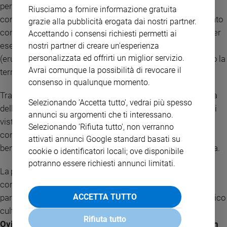
per le quali veniva invocata. Ma fu vista già da allora anche
Riusciamo a fornire informazione gratuita
come modello di virtù da imitare». Roggio ha poi sottolineato
grazie alla pubblicità erogata dai nostri partner.
come in tante apparizioni Maria porti rinascita nei luoghi, per
Accettando i consensi richiesti permetti ai
esempio attraverso lo sgorgare di fonti o arresti calamità
nostri partner di creare un'esperienza
personalizzata ed offrirti un miglior servizio.
(eruzioni, terremoti, incendi o attacchi nemici) proteggendo la
Avrai comunque la possibilità di revocare il
terra e chi la abita.
consenso in qualunque momento.
Tra i relatori anche
fra Giuseppe Buffon,
ordinario di Storia
Selezionando 'Accetta tutto', vedrai più spesso
della Chiesa all’Antonianum, che ha evidenziato dal punto di
annunci su argomenti che ti interessano.
vista economico l’importanza della recente evoluzione dal
Selezionando 'Rifiuta tutto', non verranno
concetto di benessere equo e sostenibile a quello di
attivati annunci Google standard basati su
benessere integrale, su cui c’è sempre maggiore concordia.
cookie o identificatori locali; ove disponibile
potranno essere richiesti annunci limitati.
La presentazione del Dipartimento si è conclusa con la
consegna dei decreti di nomina dei membri che ne fanno
ACCETTA TUTTO
parte. Fra loro anche
Nader Akkad,
imam del Centro islamico
culturale d'Italia Grande Moschea di Roma, padre
Lluis
Rifiuta tutto
Oviedo
, tra i massimi esperti di antropologia teologica,
don