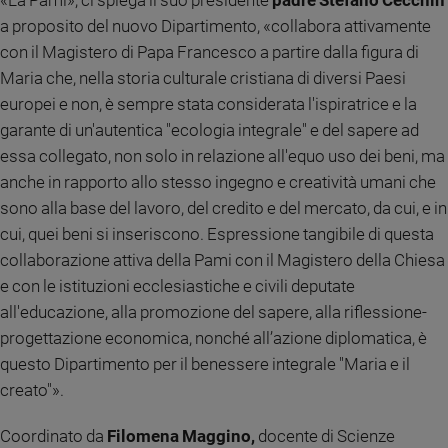
«La Pami», ci spiega il suo presidente
padre Stefano Cecchin
e
a proposito del nuovo Dipartimento, «collabora attivamente
giovani
con il Magistero di Papa Francesco a partire dalla figura di
Adolescenza
Maria che, nella storia culturale cristiana di diversi Paesi
Bioetica
europei e non, è sempre stata considerata l'ispiratrice e la
garante di un'autentica "ecologia integrale" e del sapere ad
essa collegato, non solo in relazione all'equo uso dei beni, ma
Vai
anche in rapporto allo stesso ingegno e creatività umani che
sono alla base del lavoro, del credito e del mercato, da cui, e in
cui, quei beni si inseriscono. Espressione tangibile di questa
Riflessioni
collaborazione attiva della Pami con il Magistero della Chiesa
e con le istituzioni ecclesiastiche e civili deputate
Foto
all'educazione, alla promozione del sapere, alla riflessione-
progettazione economica, nonché all’azione diplomatica, è
Video
questo Dipartimento per il benessere integrale "Maria e il
Podcast
creato"».
Coordinato da
Filomena Maggino,
docente di Scienze
Privacy