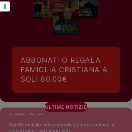
ABBONATI O REGALA
FAMIGLIA CRISTIANA A
SOLI 80,00€
ULTIME NOTIZIE
padre Maurizio Patriciello
Don Patriciello: nei campi del pomodoro dove la
dignità vince sul caporalato