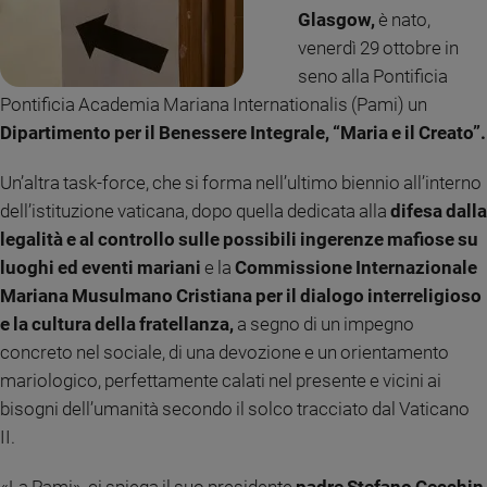
Glasgow,
è nato,
Sanremo
venerdì 29 ottobre in
2026
seno alla Pontificia
Cinema,
Tv
Pontificia Academia Mariana Internationalis (Pami) un
e
Dipartimento per il Benessere Integrale, “Maria e il Creato”.
streaming
Libri
Un’altra task-force, che si forma nell’ultimo biennio all’interno
Musica
dell’istituzione vaticana, dopo quella dedicata alla
difesa dalla
Arte
legalità e al controllo sulle possibili ingerenze mafiose su
luoghi ed eventi mariani
e la
Commissione Internazionale
Famiglia
Mariana Musulmano Cristiana per il dialogo interreligioso
ed
educazione
e la cultura della fratellanza,
a segno di un impegno
concreto nel sociale, di una devozione e un orientamento
Genitori
e
mariologico, perfettamente calati nel presente e vicini ai
figli
bisogni dell’umanità secondo il solco tracciato dal Vaticano
Nonni
II.
Coppia
Scuola