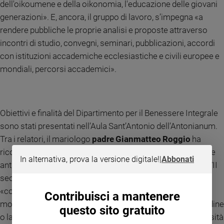
dell'oikoumene e della oikonomia, l'educazione delle giovani
generazioni». E, ancora, il gruppo di lavoro, s’impegna «a
rendere pubbliche le proprie analisi e proposte attraverso
incontri di studio, convegni, seminari, pubblicazioni, accordi
con istituzioni accademiche ecclesiastiche e civili europee e
mondiali, percorsi accademici».
Obiettivi e finalità del Dipartimento per il Benessere Integrale
sono stati presentati nell’Aula Sant’Antonio dell’Antonianum.
Tra i relatori, il mariologo
padre Gianmatteo Roggio
ha
ricostruito in un interessante excursus storico il profondo e
In alternativa, prova la versione digitale!
|
Abbonati
antico legame tra la figura di Maria e il creato a partire dal VII
secolo, quando la Madonna, nella cultura del tempo,
«cominciò a essere vista come una sorta di “feudataria del
Contribuisci a mantenere
mondo”, con un ruolo quindi ch’era il mantenimento dell’ordine
questo sito gratuito
o la difesa dal caos, garantendo lavoro, cibo e pace, necessità